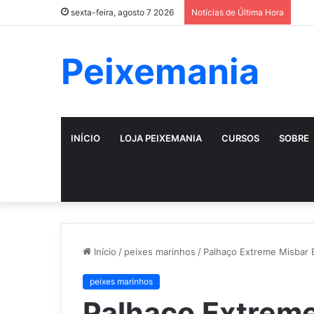
sexta-feira, agosto 7 2026
Notícias de Última Hora
Peixemania
INÍCIO
LOJA PEIXEMANIA
CURSOS
SOBRE
Início
/
peixes marinhos
/
Palhaço Extreme Misbar 
peixes marinhos
Palhaço Extreme