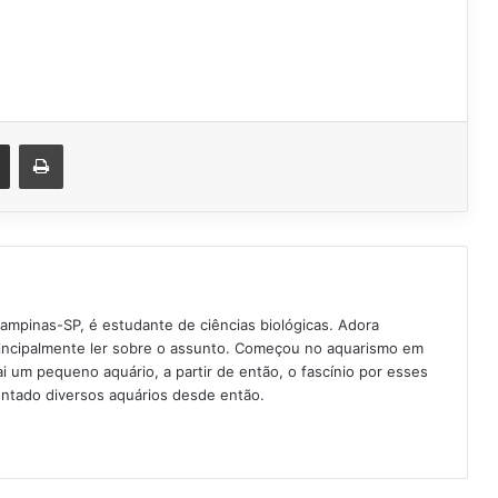
est
Compartilhar via e-mail
Imprimir
Campinas-SP, é estudante de ciências biológicas. Adora
rincipalmente ler sobre o assunto. Começou no aquarismo em
 um pequeno aquário, a partir de então, o fascínio por esses
ntado diversos aquários desde então.