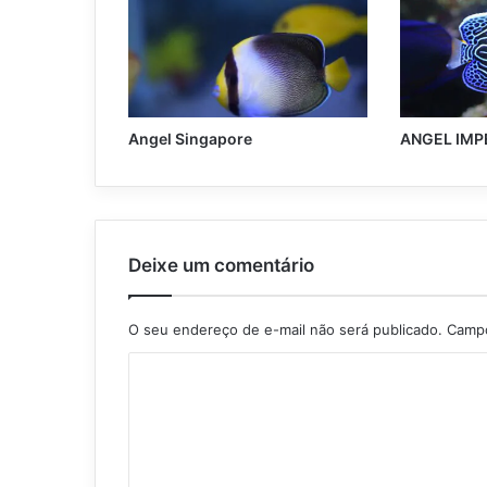
Angel Singapore
ANGEL IMP
Deixe um comentário
O seu endereço de e-mail não será publicado.
Campo
C
o
m
e