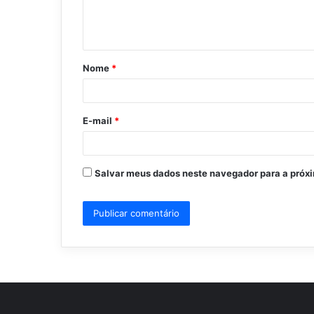
n
t
á
Nome
*
r
i
o
E-mail
*
*
Salvar meus dados neste navegador para a próx