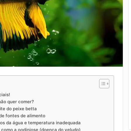
iais!
 não quer comer?
ite do peixe betta
de fontes de alimento
os da água e temperatura inadequada
 como a oodiniose (doença do veludo)