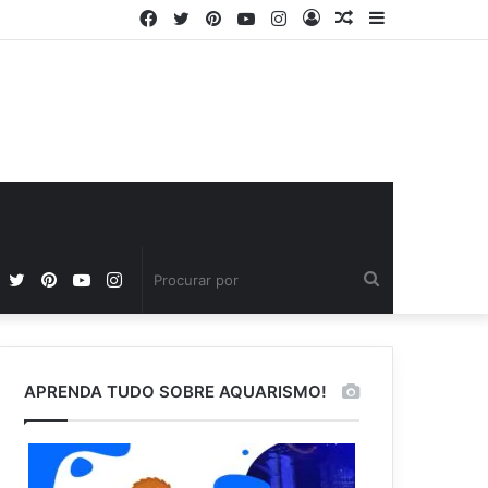
Facebook
Twitter
Pinterest
YouTube
Instagram
Entrar
Artigo
Barra
aleatório
Lateral
Facebook
Twitter
Pinterest
YouTube
Instagram
Procurar
por
APRENDA TUDO SOBRE AQUARISMO!