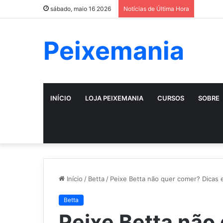
sábado, maio 16 2026
Notícias de Última Hora
Peixemania
INÍCIO
LOJA PEIXEMANIA
CURSOS
SOBRE
Início
/
Betta
/
Peixe Betta não quer comer? Dicas e
Betta
Peixe Betta não