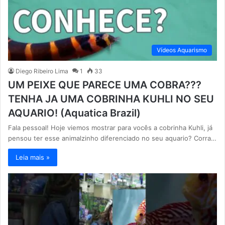
Vídeos Aquarismo
Diego Ribeiro Lima
1
33
UM PEIXE QUE PARECE UMA COBRA???
TENHA JA UMA COBRINHA KUHLI NO SEU
AQUARIO! (Aquatica Brazil)
Fala pessoal! Hoje viemos mostrar para vocês a cobrinha Kuhli, já
pensou ter esse animalzinho diferenciado no seu aquario? Corra…
Leia mais »