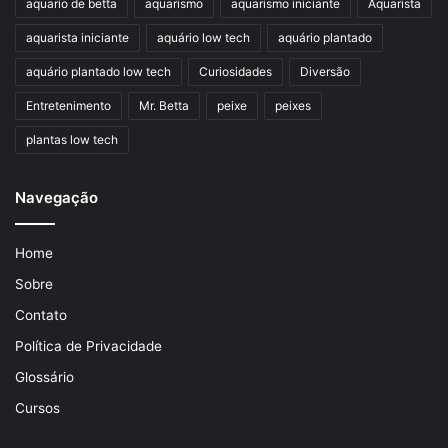
aquario de betta
aquarismo
aquarismo iniciante
Aquarista
aquarista iniciante
aquário low tech
aquário plantado
aquário plantado low tech
Curiosidades
Diversão
Entretenimento
Mr. Betta
peixe
peixes
plantas low tech
Navegação
Home
Sobre
Contato
Política de Privacidade
Glossário
Cursos