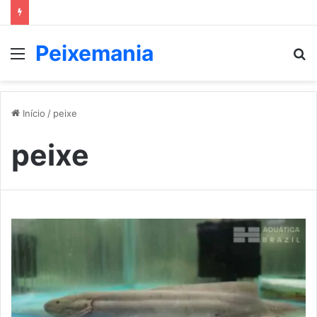
Peixemania
Menu
P
p
Início
/
peixe
peixe