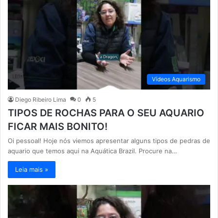
Vídeos Aquarismo
Diego Ribeiro Lima
0
5
TIPOS DE ROCHAS PARA O SEU AQUARIO
FICAR MAIS BONITO!
Oi pessoal! Hoje nós viemos apresentar alguns tipos de pedras de
aquario que temos aqui na Aquática Brazil. Procure na…
Leia mais »