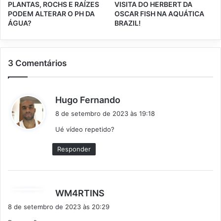
PLANTAS, ROCHS E RAÍZES
VISITA DO HERBERT DA
PODEM ALTERAR O PH DA
OSCAR FISH NA AQUÁTICA
ÁGUA?
BRAZIL!
3 Comentários
d
Hugo Fernando
i
8 de setembro de 2023 às 19:18
s
Ué vídeo repetido?
s
e
Responder
:
d
WM4RTINS
i
8 de setembro de 2023 às 20:29
s