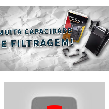
um
e-
mail