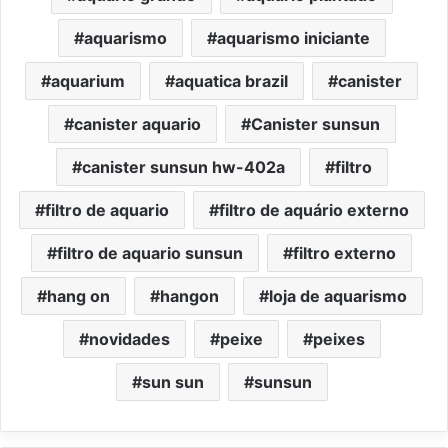
aquarismo
aquarismo iniciante
aquarium
aquatica brazil
canister
canister aquario
Canister sunsun
canister sunsun hw-402a
filtro
filtro de aquario
filtro de aquário externo
filtro de aquario sunsun
filtro externo
hang on
hangon
loja de aquarismo
novidades
peixe
peixes
sun sun
sunsun