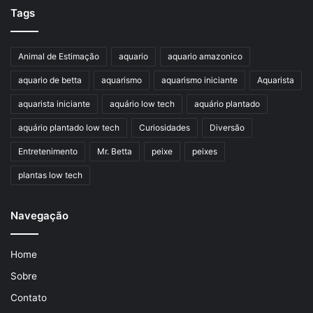
Tags
Animal de Estimação
aquario
aquario amazonico
aquario de betta
aquarismo
aquarismo iniciante
Aquarista
aquarista iniciante
aquário low tech
aquário plantado
aquário plantado low tech
Curiosidades
Diversão
Entretenimento
Mr. Betta
peixe
peixes
plantas low tech
Navegação
Home
Sobre
Contato