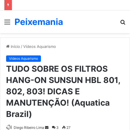
Peixemania
Menu
P
p
Início
/
Vídeos Aquarismo
Vídeos Aquarismo
TUDO SOBRE OS FILTROS
HANG-ON SUNSUN HBL 801,
802, 803! DICAS E
MANUTENÇÃO! (Aquatica
Brazil)
Mande
Diego Ribeiro Lima
3
27