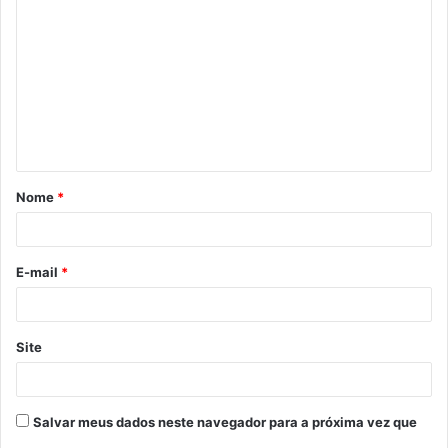
o
m
e
n
t
á
Nome
*
r
i
o
E-mail
*
*
Site
Salvar meus dados neste navegador para a próxima vez que