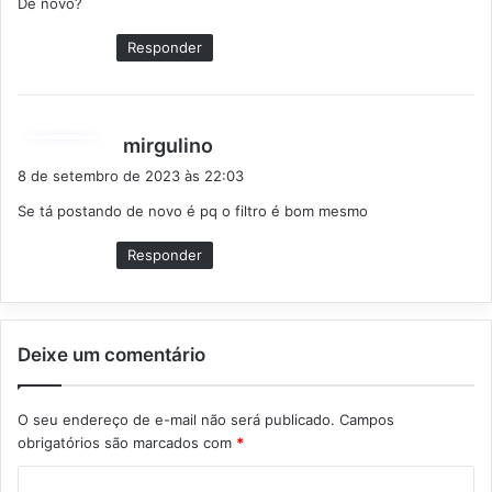
De novo?
s
e
Responder
:
d
mirgulino
i
8 de setembro de 2023 às 22:03
s
Se tá postando de novo é pq o filtro é bom mesmo
s
e
Responder
:
Deixe um comentário
O seu endereço de e-mail não será publicado.
Campos
obrigatórios são marcados com
*
C