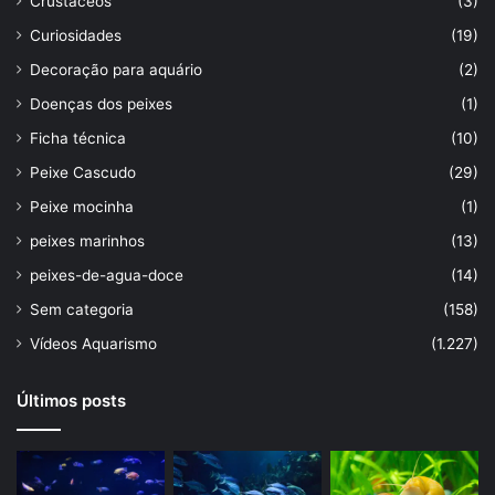
Crustáceos
(3)
Curiosidades
(19)
Decoração para aquário
(2)
Doenças dos peixes
(1)
Ficha técnica
(10)
Peixe Cascudo
(29)
Peixe mocinha
(1)
peixes marinhos
(13)
peixes-de-agua-doce
(14)
Sem categoria
(158)
Vídeos Aquarismo
(1.227)
Últimos posts