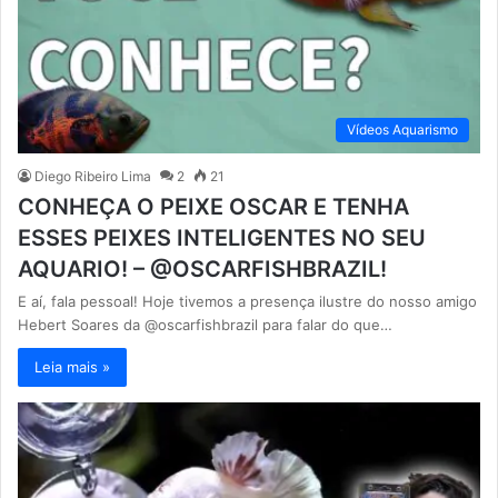
Vídeos Aquarismo
Diego Ribeiro Lima
2
21
CONHEÇA O PEIXE OSCAR E TENHA
ESSES PEIXES INTELIGENTES NO SEU
AQUARIO! – @OSCARFISHBRAZIL!
E aí, fala pessoal! Hoje tivemos a presença ilustre do nosso amigo
Hebert Soares da @oscarfishbrazil para falar do que…
Leia mais »