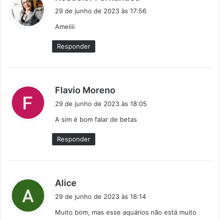
i
29 de junho de 2023 às 17:56
s
Ameiiii
s
e
Responder
:
d
Flavio Moreno
i
29 de junho de 2023 às 18:05
s
A sim é bom falar de betas
s
e
Responder
:
d
Alice
i
29 de junho de 2023 às 18:14
s
Muito bom, mas esse aquários não está muito
s