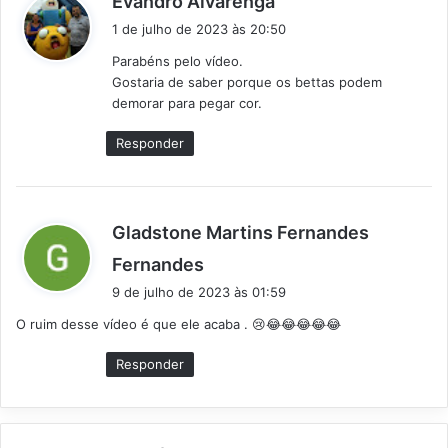
Evandro Alvarenga
i
1 de julho de 2023 às 20:50
s
Parabéns pelo vídeo.
s
Gostaria de saber porque os bettas podem
e
demorar para pegar cor.
:
Responder
Gladstone Martins Fernandes
d
Fernandes
i
9 de julho de 2023 às 01:59
s
O ruim desse vídeo é que ele acaba . 😢😂😂😂😂😂
s
e
Responder
: