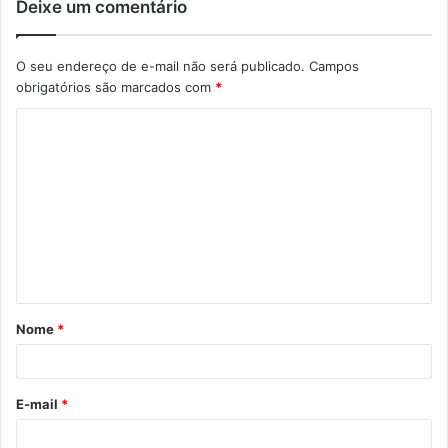
Deixe um comentário
O seu endereço de e-mail não será publicado.
Campos
obrigatórios são marcados com
*
C
o
m
e
n
t
á
Nome
*
r
i
o
E-mail
*
*