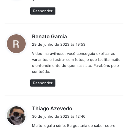
s
e
Responder
:
d
Renato Garcia
i
29 de junho de 2023 às 19:53
s
Vídeo maravilhoso, você conseguiu explicar as
s
variantes e ilustrar com fotos, o que facilita muito
e
o entendimento de quem assiste. Parabéns pelo
:
conteúdo.
Responder
d
Thiago Azevedo
i
30 de junho de 2023 às 12:46
s
Muito legal a série. Eu gostaria de saber sobre
s