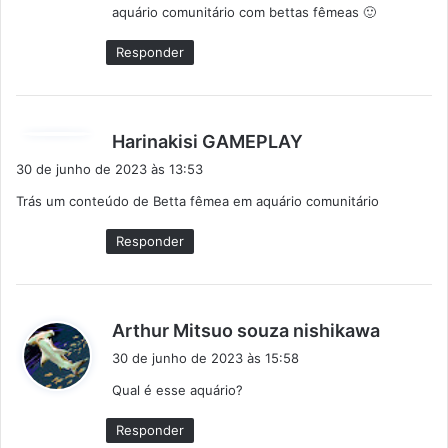
aquário comunitário com bettas fêmeas 🙂
e
:
Responder
d
Harinakisi GAMEPLAY
i
30 de junho de 2023 às 13:53
s
Trás um conteúdo de Betta fêmea em aquário comunitário
s
e
Responder
:
d
Arthur Mitsuo souza nishikawa
i
30 de junho de 2023 às 15:58
s
Qual é esse aquário?
s
e
Responder
: