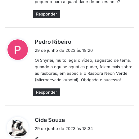
pequeno para a quantidade de peixes nele?
e
:
Responder
d
Pedro Ribeiro
i
29 de junho de 2023 às 18:20
s
Oi Shyrlei, muito legal o vídeo, sugestão de tema,
s
quando a equipe aquática puder, falem mais sobre
e
as rasboras, em especial o Rasbora Neon Verde
:
(Microdevario kubotai). Obrigado e sucesso!
Responder
d
Cida Souza
i
29 de junho de 2023 às 18:34
s
💕