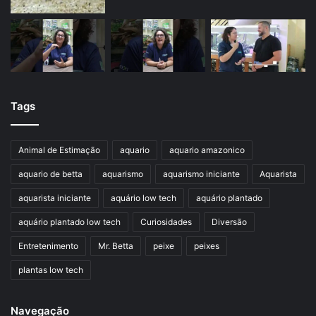
Tags
Animal de Estimação
aquario
aquario amazonico
aquario de betta
aquarismo
aquarismo iniciante
Aquarista
aquarista iniciante
aquário low tech
aquário plantado
aquário plantado low tech
Curiosidades
Diversão
Entretenimento
Mr. Betta
peixe
peixes
plantas low tech
Navegação