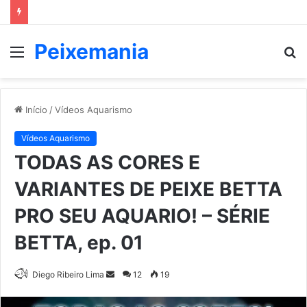
Peixemania
Menu
P
p
Início
/
Vídeos Aquarismo
Vídeos Aquarismo
TODAS AS CORES E
VARIANTES DE PEIXE BETTA
PRO SEU AQUARIO! – SÉRIE
BETTA, ep. 01
Mande
Diego Ribeiro Lima
12
19
um
e-