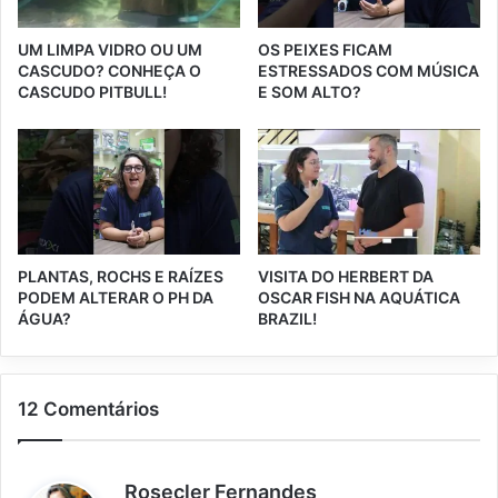
UM LIMPA VIDRO OU UM
OS PEIXES FICAM
CASCUDO? CONHEÇA O
ESTRESSADOS COM MÚSICA
CASCUDO PITBULL!
E SOM ALTO?
PLANTAS, ROCHS E RAÍZES
VISITA DO HERBERT DA
PODEM ALTERAR O PH DA
OSCAR FISH NA AQUÁTICA
ÁGUA?
BRAZIL!
12 Comentários
d
Rosecler Fernandes