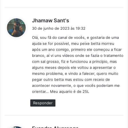
d
Jhamaw Sant's
i
30 de junho de 2023 às 19:32
s
Olá, sou fã do canal de vocês, e gostaria de uma
s
ajuda se for possível, meu peixe betta morreu
e
após um ano comigo, primeiro ele começou a ficar
:
branco, aí vi uns vídeos onde se fazia o tratamento
com sal grosso, fiz e funcionou a princípio, mas
alguns meses depois ele voltou a apresentar o
mesmo problema, e vindo a falecer, quero muito
pegar outro betta mas estou com receio de
acontecer novamente, o que vocês poderiam me
orientar… Meu aquario é de 25L
Responder
d