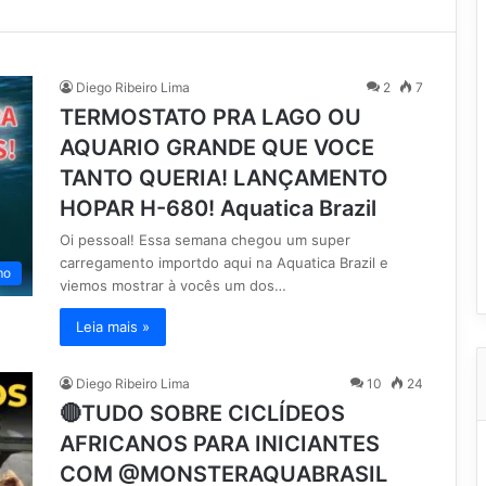
Diego Ribeiro Lima
2
7
TERMOSTATO PRA LAGO OU
AQUARIO GRANDE QUE VOCE
TANTO QUERIA! LANÇAMENTO
HOPAR H-680! Aquatica Brazil
Oi pessoal! Essa semana chegou um super
carregamento importdo aqui na Aquatica Brazil e
mo
viemos mostrar à vocês um dos…
Leia mais »
Diego Ribeiro Lima
10
24
🔴TUDO SOBRE CICLÍDEOS
AFRICANOS PARA INICIANTES
COM @MONSTERAQUABRASIL