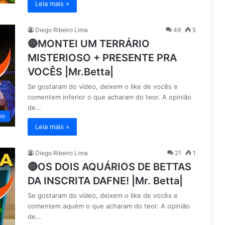
Leia mais »
Diego Ribeiro Lima
49
5
🔴MONTEI UM TERRÁRIO
MISTERIOSO + PRESENTE PRA
VOCÊS |Mr.Betta|
Se gostaram do vídeo, deixem o like de vocês e
comentem inferior o que acharam do teor. A opinião
de…
mo
Leia mais »
Diego Ribeiro Lima
21
1
🔴OS DOIS AQUÁRIOS DE BETTAS
DA INSCRITA DAFNE! |Mr. Betta|
Se gostaram do vídeo, deixem o like de vocês e
comentem aquém o que acharam do teor. A opinião
de…