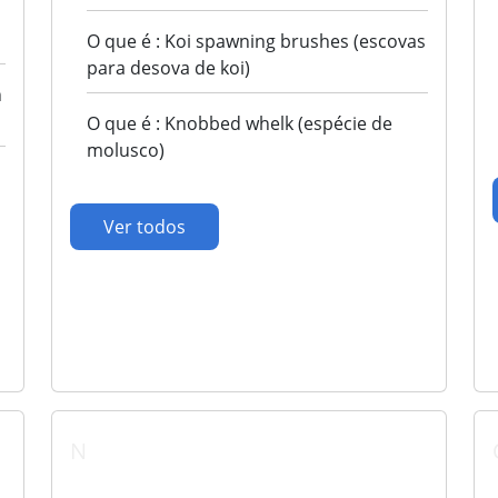
O que é : Koi spawning brushes (escovas
para desova de koi)
n
O que é : Knobbed whelk (espécie de
molusco)
Ver todos
N