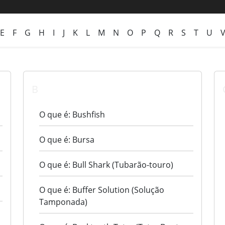
E
F
G
H
I
J
K
L
M
N
O
P
Q
R
S
T
U
B
O que é: Bushfish
O que é: Bursa
O que é: Bull Shark (Tubarão-touro)
O que é: Buffer Solution (Solução
Tamponada)