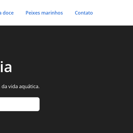
a doce
Peixes marinhos
Contato
ia
da vida aquática.