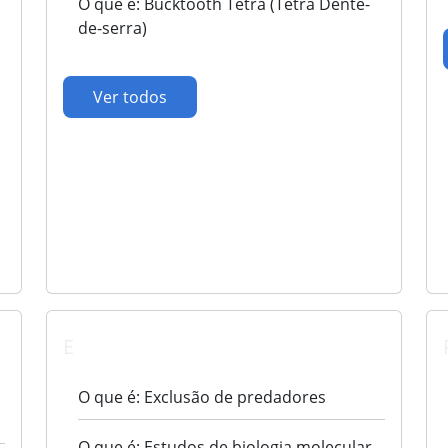
O que é: Bucktooth Tetra (Tetra Dente-
de-serra)
Ver todos
E
O que é: Exclusão de predadores
O que é: Estudos de biologia molecular