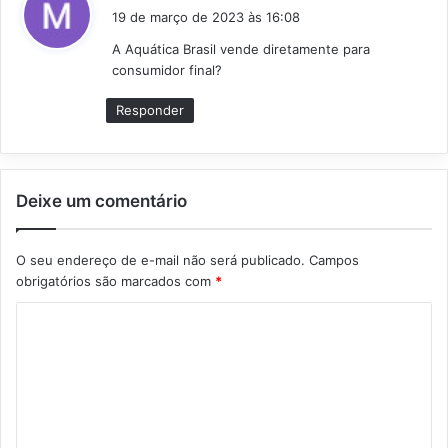
i
19 de março de 2023 às 16:08
s
A Aquática Brasil vende diretamente para
s
consumidor final?
e
:
Responder
Deixe um comentário
O seu endereço de e-mail não será publicado.
Campos
obrigatórios são marcados com
*
C
o
m
e
n