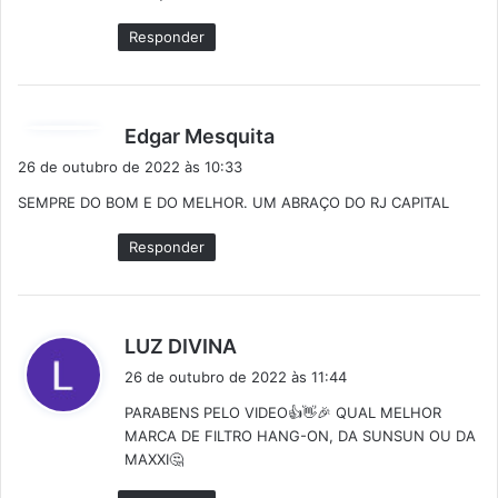
Responder
d
Edgar Mesquita
i
26 de outubro de 2022 às 10:33
s
SEMPRE DO BOM E DO MELHOR. UM ABRAÇO DO RJ CAPITAL
s
e
Responder
:
d
LUZ DIVINA
i
26 de outubro de 2022 às 11:44
s
PARABENS PELO VIDEO👍👋🎉 QUAL MELHOR
s
MARCA DE FILTRO HANG-ON, DA SUNSUN OU DA
e
MAXXI🤔
: