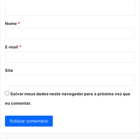
t
á
Nome
*
r
i
o
E-mail
*
*
Site
Salvar meus dados neste navegador para a próxima vez que
eu comentar.