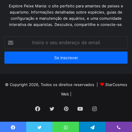
Explore Peixe Mania: o site perfeito para amantes de peixes e
aquarismo. Informações detalhadas sobre espécies, guias de
configuração e manutenção de aquários, e uma comunidade
interativa de aquaristas. Descubra, compartilhe e conecte-se.
Insira
o
seu
endereço
de
email
© Copyright 2026, Todos os direitos reservados |
StarCosmos
Web
|
Facebook
Twitter
Pinterest
YouTube
Instagram