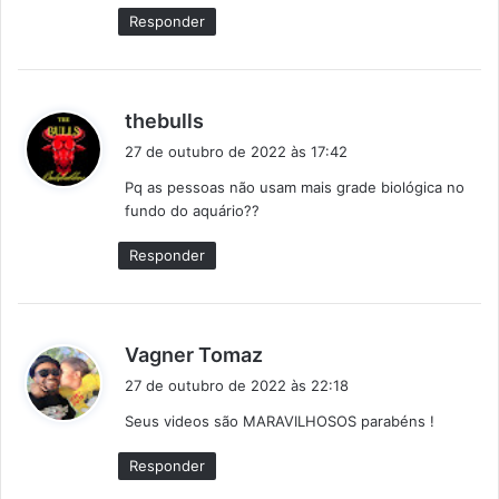
e
Responder
:
d
thebulls
i
27 de outubro de 2022 às 17:42
s
Pq as pessoas não usam mais grade biológica no
s
fundo do aquário??
e
:
Responder
d
Vagner Tomaz
i
27 de outubro de 2022 às 22:18
s
Seus videos são MARAVILHOSOS parabéns !
s
e
Responder
: