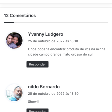
12 Comentários
d
Yvanny Ludgero
i
25 de outubro de 2022 às 18:18
s
Onde poderia encontrar produto de vcs na minha
s
cidade campo grande mato grosso do sul
e
:
Responder
d
nildo Bernardo
i
25 de outubro de 2022 às 18:30
s
Show!!
s
e
Responder