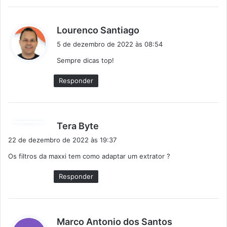
d
Lourenco Santiago
i
5 de dezembro de 2022 às 08:54
s
Sempre dicas top!
s
e
Responder
:
d
Tera Byte
i
22 de dezembro de 2022 às 19:37
s
Os filtros da maxxi tem como adaptar um extrator ?
s
e
Responder
:
d
Marco Antonio dos Santos