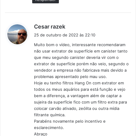
:
d
Cesar razek
i
25 de outubro de 2022 às 22:10
s
Muito bom o vídeo, interessante recomendaram
s
não usar extrator de superfície em canister tanto
e
que meu segundo canister deveria vir com o
:
extrator de superfície porém não veio, segundo o
vendedor a empresa não fabricava mais devido a
problemas apresentado pelo mau uso.
Hoje eu tenho filtros Hang On com extrator em
todos os meus aquários para está função e vejo
bem a diferença, a vantagem além de captar a
sujeira da superfície fico com um filtro extra para
colocar carvão ativado, zeólita ou outra mídia
filtrante química.
Parabéns novamente pelo incentivo e
esclarecimento.
Abraço