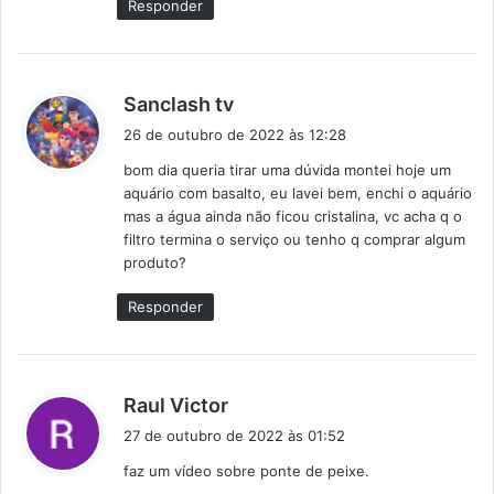
Responder
d
Sanclash tv
i
26 de outubro de 2022 às 12:28
s
bom dia queria tirar uma dúvida montei hoje um
s
aquário com basalto, eu lavei bem, enchi o aquário
e
mas a água ainda não ficou cristalina, vc acha q o
:
filtro termina o serviço ou tenho q comprar algum
produto?
Responder
d
Raul Victor
i
27 de outubro de 2022 às 01:52
s
faz um vídeo sobre ponte de peixe.
s