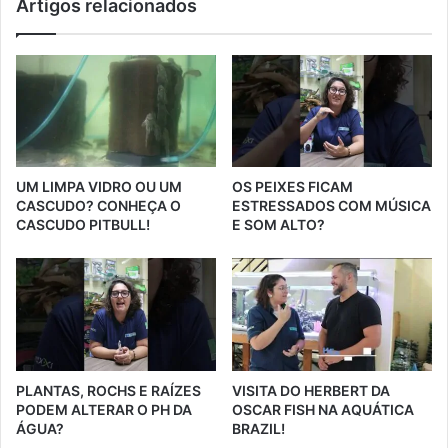
Artigos relacionados
UM LIMPA VIDRO OU UM
OS PEIXES FICAM
CASCUDO? CONHEÇA O
ESTRESSADOS COM MÚSICA
CASCUDO PITBULL!
E SOM ALTO?
PLANTAS, ROCHS E RAÍZES
VISITA DO HERBERT DA
PODEM ALTERAR O PH DA
OSCAR FISH NA AQUÁTICA
ÁGUA?
BRAZIL!