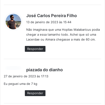
d
José Carlos Pereira Filho
i
13 de janeiro de 2023 às 15:44
s
Não imaginava que uma Hoplias Malabaricus podia
s
chegar a essa tamanho todo. Achei que só uma
e
Lacerdae ou Aimara chegasse a mais de 60 cm.
:
Responder
d
piazada do dianho
i
27 de janeiro de 2023 às 17:13
s
Eu peguei uma de 7 kg
s
e
Responder
: