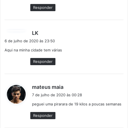
e
Responder
:
d
LK
i
6 de julho de 2020 às 23:50
s
Aqui na minha cidade tem várias
s
e
Responder
:
d
mateus maia
i
7 de julho de 2020 às 00:28
s
peguei uma pirarara de 19 kilos a poucas semanas
s
e
Responder
: