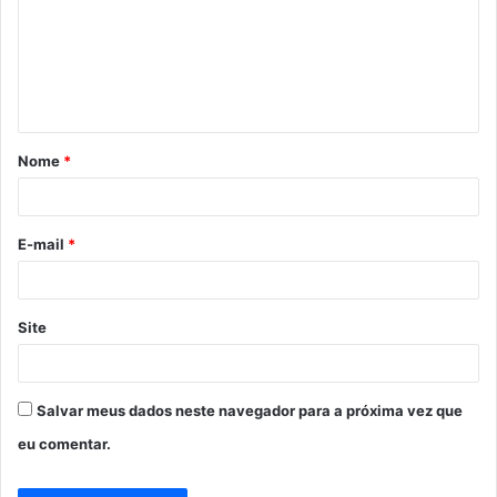
e
n
t
á
Nome
*
r
i
o
E-mail
*
*
Site
Salvar meus dados neste navegador para a próxima vez que
eu comentar.