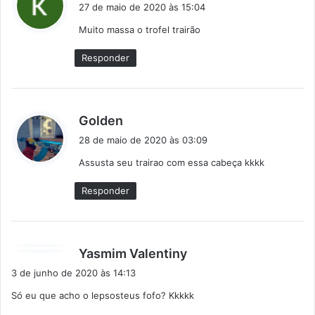
i
27 de maio de 2020 às 15:04
s
Muito massa o trofel trairão
s
e
Responder
:
d
Golden
i
28 de maio de 2020 às 03:09
s
Assusta seu trairao com essa cabeça kkkk
s
e
Responder
:
d
Yasmim Valentiny
i
3 de junho de 2020 às 14:13
s
Só eu que acho o lepsosteus fofo? Kkkkk
s