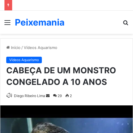
Peixemania
Menu
P
p
Início
/
Vídeos Aquarismo
Vídeos Aquarismo
CABEÇA DE UM MONSTRO
CONGELADO A 10 ANOS
Mande
Diego Ribeiro Lima
29
2
um
e-
mail