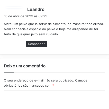
d
Leandro
i
16 de abril de 2023 às 09:21
s
Matei um peixe que ia servir de alimento, de maneira toda errada.
s
Nem conhecia a espécie do peixe e hoje me arrependo de ter
e
feito de qualquer jeito sem cuidado
:
Responder
Deixe um comentário
O seu endereço de e-mail não será publicado.
Campos
obrigatórios são marcados com
*
C
o
m