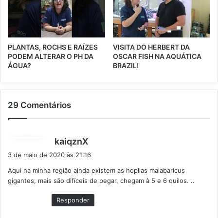
PLANTAS, ROCHS E RAÍZES
VISITA DO HERBERT DA
PODEM ALTERAR O PH DA
OSCAR FISH NA AQUÁTICA
ÁGUA?
BRAZIL!
29 Comentários
d
kaiqznX
i
3 de maio de 2020 às 21:16
s
Aqui na minha região ainda existem as hoplias malabaricus
s
gigantes, mais são difíceis de pegar, chegam à 5 e 6 quilos. ..
e
:
Responder