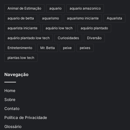
Animal de Estimação
aquario
aquario amazonico
aquario de betta
aquarismo
aquarismo iniciante
Aquarista
aquarista iniciante
aquário low tech
aquário plantado
aquário plantado low tech
Curiosidades
Diversão
Entretenimento
Mr. Betta
peixe
peixes
plantas low tech
Navegação
Home
Sobre
Contato
Política de Privacidade
Glossário