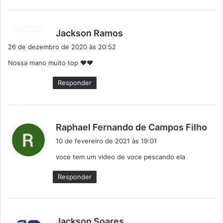
d
Jackson Ramos
i
26 de dezembro de 2020 às 20:52
s
Nossa mano muito top ❤❤
s
e
Responder
:
d
Raphael Fernando de Campos Filho
i
10 de fevereiro de 2021 às 19:01
s
voce tem um video de voce pescando ela
s
e
Responder
:
d
Jackson Soares