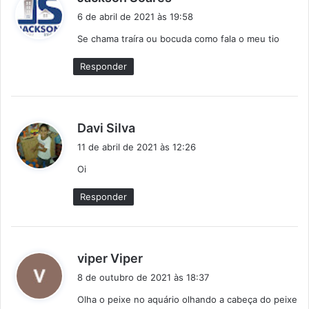
i
6 de abril de 2021 às 19:58
s
Se chama traíra ou bocuda como fala o meu tio
s
e
Responder
:
d
Davi Silva
i
11 de abril de 2021 às 12:26
s
Oi
s
e
Responder
:
d
viper Viper
i
8 de outubro de 2021 às 18:37
s
Olha o peixe no aquário olhando a cabeça do peixe
s