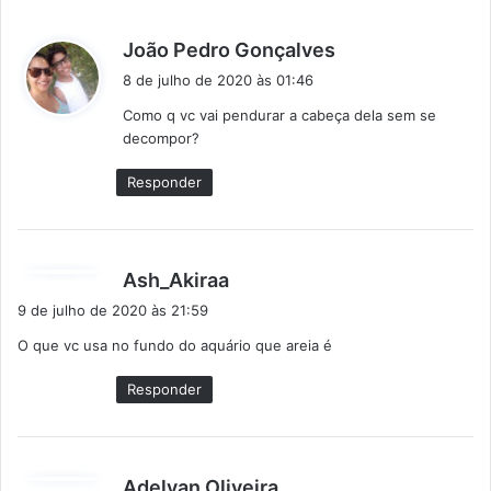
d
João Pedro Gonçalves
i
8 de julho de 2020 às 01:46
s
Como q vc vai pendurar a cabeça dela sem se
s
decompor?
e
:
Responder
d
Ash_Akiraa
i
9 de julho de 2020 às 21:59
s
O que vc usa no fundo do aquário que areia é
s
e
Responder
:
d
Adelvan Oliveira