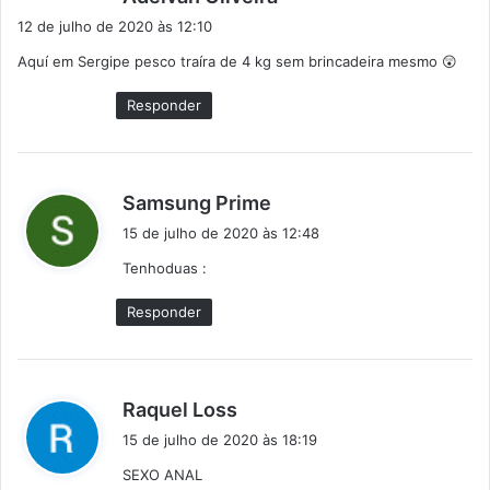
i
12 de julho de 2020 às 12:10
s
Aquí em Sergipe pesco traíra de 4 kg sem brincadeira mesmo 😲
s
e
Responder
:
d
Samsung Prime
i
15 de julho de 2020 às 12:48
s
Tenhoduas :
s
e
Responder
:
d
Raquel Loss
i
15 de julho de 2020 às 18:19
s
SEXO ANAL
s