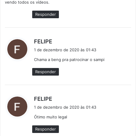
vendo todos os vídeos.
Responder
d
FELIPE
i
1 de dezembro de 2020 às 01:43
s
Chama a beng pra patrocinar o sampi
s
e
Responder
:
d
FELIPE
i
1 de dezembro de 2020 às 01:43
s
Ótimo muito legal
s
e
Responder
: