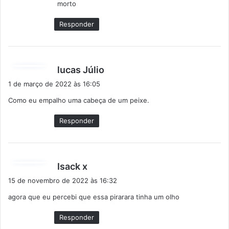
morto
e
:
Responder
d
lucas Júlio
i
1 de março de 2022 às 16:05
s
Como eu empalho uma cabeça de um peixe.
s
e
Responder
:
d
Isack x
i
15 de novembro de 2022 às 16:32
s
agora que eu percebi que essa pirarara tinha um olho
s
e
Responder
: