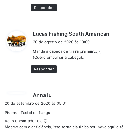
e
Responder
:
d
Lucas Fishing South Américan
i
30 de agosto de 2020 às 10:09
s
Manda a cabeca de traira pra mim…,-,
s
(Quero empalhar a cabeça)…
e
:
Responder
d
Anna lu
i
20 de setembro de 2020 às 05:01
s
Pirarara: Pastel de flangu
s
Acho encantador ela 😍
e
Mesmo com a deficiência, isso torna ela única sou nova aqui e tô
: