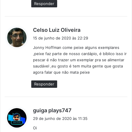
e
Responder
:
d
Celso Luiz Oliveira
i
15 de junho de 2020 às 22:29
s
Jonny Hoffman come peixe alguns exemplares
s
,peixe faz parte de nosso cardápio, é bíblico isso ir
e
pescar é não trazer um exemplar pra se alimentar
:
saudável ,eu gosto é tem muita gente que gosta
agora falar que não mata peixe
Responder
d
guiga plays747
i
29 de junho de 2020 às 11:35
s
Oi
s