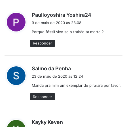
d
Paulloyoshira Yoshira24
i
9 de maio de 2020 às 23:08
s
Porque fóssil vivo se o trairão ta morto ?
s
e
Responder
:
d
Salmo da Penha
i
23 de maio de 2020 às 12:24
s
Manda pra mim um exemplar de pirarara por favor.
s
e
Responder
:
d
Kayky Keven