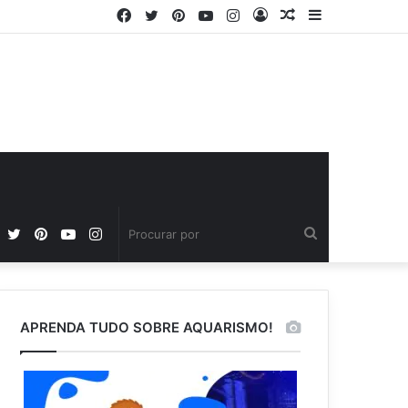
Facebook
Twitter
Pinterest
YouTube
Instagram
Entrar
Artigo
Barra
aleatório
Lateral
Facebook
Twitter
Pinterest
YouTube
Instagram
Procurar
por
APRENDA TUDO SOBRE AQUARISMO!