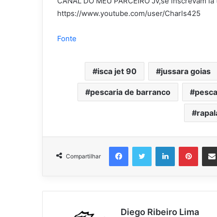
CANAL DO MEU PARCEIRO Jv,se inscrevam lá 
https://www.youtube.com/user/Charls425
Fonte
isca jet 90
jussara goias
pescaria de barranco
pesca
rapal
Facebook
Twitter
Linkedin
Pinter
Compartilhar
Diego Ribeiro Lima