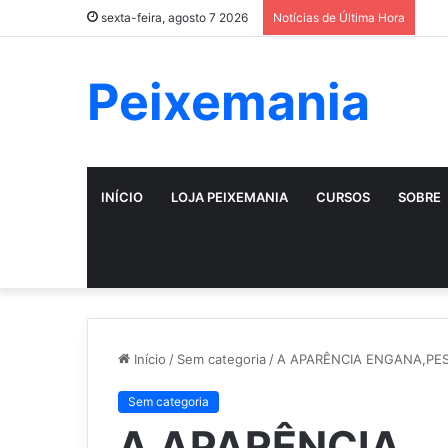
sexta-feira, agosto 7 2026
Notícias de Última Hora
Peixemania
INÍCIO
LOJA PEIXEMANIA
CURSOS
SOBRE
Início
/
Sem categoria
/
A APARÊNCIA ENGANA,PES
Sem categoria
A APARÊNCIA