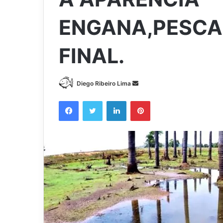
ENGANA,PESCA
FINAL.
Mande
Diego Ribeiro Lima
um
Facebook
Twitter
Linkedin
Pinterest
e-
mail