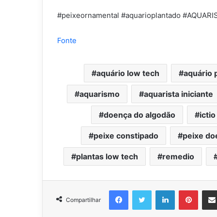
#peixeornamental #aquarioplantado #AQUAR
Fonte
aquário low tech
aquário 
aquarismo
aquarista iniciante
doença do algodão
ictio
peixe constipado
peixe do
plantas low tech
remedio
Facebook
Twitter
Linkedin
Pinter
Compartilhar