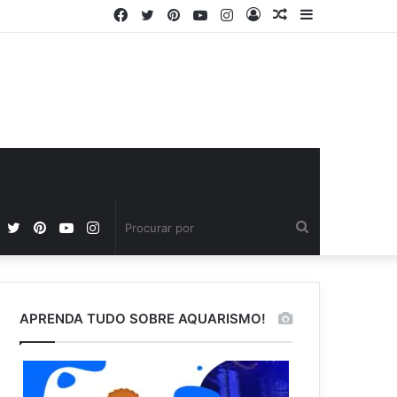
Facebook
Twitter
Pinterest
YouTube
Instagram
Entrar
Artigo
Barra
aleatório
Lateral
Facebook
Twitter
Pinterest
YouTube
Instagram
Procurar
por
APRENDA TUDO SOBRE AQUARISMO!