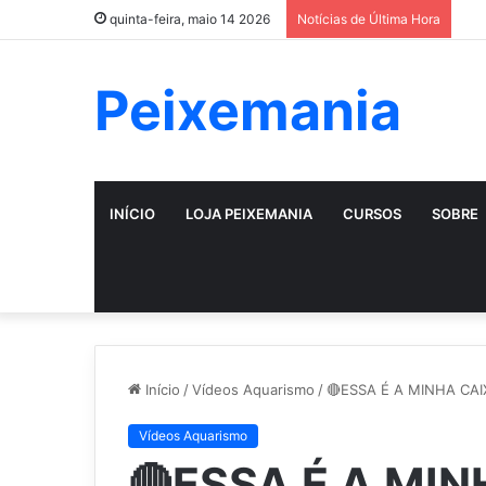
quinta-feira, maio 14 2026
Notícias de Última Hora
Peixemania
INÍCIO
LOJA PEIXEMANIA
CURSOS
SOBRE
Início
/
Vídeos Aquarismo
/
🔴ESSA É A MINHA CAI
Vídeos Aquarismo
🔴ESSA É A MIN