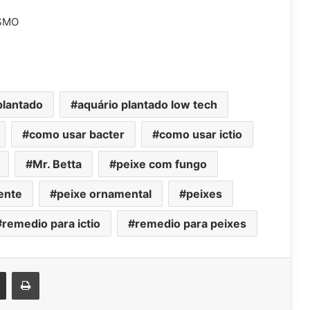
ISMO
plantado
aquário plantado low tech
como usar bacter
como usar ictio
Mr. Betta
peixe com fungo
ente
peixe ornamental
peixes
remedio para ictio
remedio para peixes
est
Compartilhar via e-mail
Imprimir