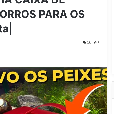
CORROS PARA OS
ta|
38
2