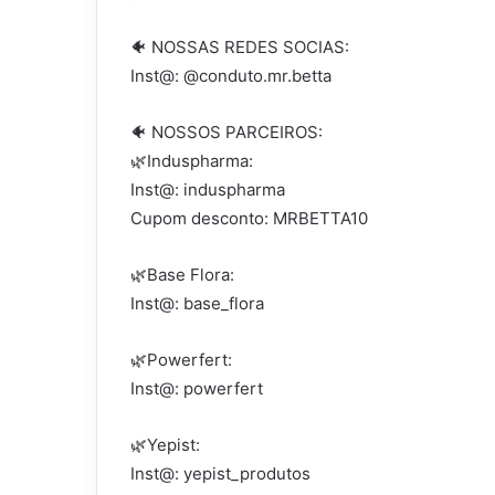
🐠 NOSSAS REDES SOCIAS:
Inst@: @conduto.mr.betta
🐠 NOSSOS PARCEIROS:
🌿Induspharma:
Inst@: induspharma
Cupom desconto: MRBETTA10
🌿Base Flora:
Inst@: base_flora
🌿Powerfert:
Inst@: powerfert
🌿Yepist:
Inst@: yepist_produtos