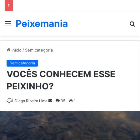
Peixemania
Menu
P
p
Início
/
Sem categoria
Sem categoria
VOCÊS CONHECEM ESSE
PEIXINHO?
Mande
Diego Ribeiro Lima
35
1
um
e-
mail