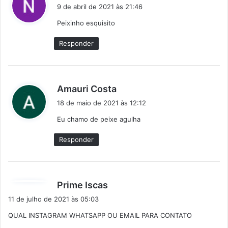
i
9 de abril de 2021 às 21:46
s
Peixinho esquisito
s
e
Responder
:
d
Amauri Costa
i
18 de maio de 2021 às 12:12
s
Eu chamo de peixe agulha
s
e
Responder
:
d
Prime Iscas
i
11 de julho de 2021 às 05:03
s
QUAL INSTAGRAM WHATSAPP OU EMAIL PARA CONTATO
s