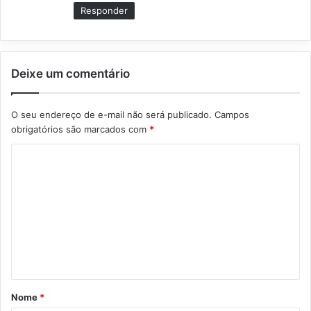
e
Responder
:
Deixe um comentário
O seu endereço de e-mail não será publicado.
Campos
obrigatórios são marcados com
*
C
o
m
e
n
t
á
Nome
*
r