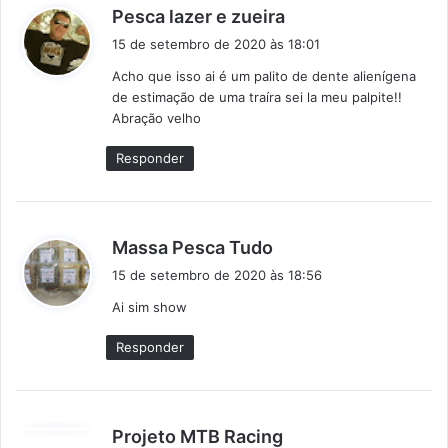
d
Pesca lazer e zueira
i
15 de setembro de 2020 às 18:01
s
Acho que isso ai é um palito de dente alienígena
s
de estimação de uma traíra sei la meu palpite!!
e
Abração velho
:
Responder
d
Massa Pesca Tudo
i
15 de setembro de 2020 às 18:56
s
Ai sim show
s
e
Responder
:
d
Projeto MTB Racing