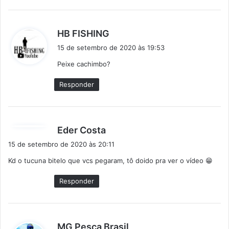
d
HB FISHING
i
15 de setembro de 2020 às 19:53
s
Peixe cachimbo?
s
e
Responder
:
d
Eder Costa
i
15 de setembro de 2020 às 20:11
s
Kd o tucuna bitelo que vcs pegaram, tô doido pra ver o vídeo 😁
s
e
Responder
:
d
MG Pesca Brasil