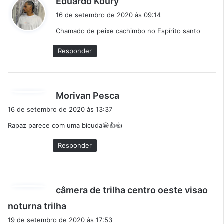
Eduardo Koury
i
16 de setembro de 2020 às 09:14
s
Chamado de peixe cachimbo no Espírito santo
s
e
Responder
:
d
Morivan Pesca
i
16 de setembro de 2020 às 13:37
s
Rapaz parece com uma bicuda😁👍👍
s
e
Responder
:
câmera de trilha centro oeste visao
d
noturna trilha
i
19 de setembro de 2020 às 17:53