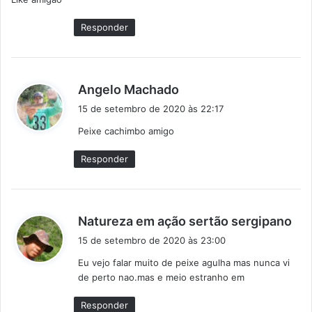
s
e
Responder
:
d
Angelo Machado
i
15 de setembro de 2020 às 22:17
s
Peixe cachimbo amigo
s
e
Responder
:
d
Natureza em ação sertão sergipano
i
15 de setembro de 2020 às 23:00
s
Eu vejo falar muito de peixe agulha mas nunca vi
s
de perto nao.mas e meio estranho em
e
:
Responder