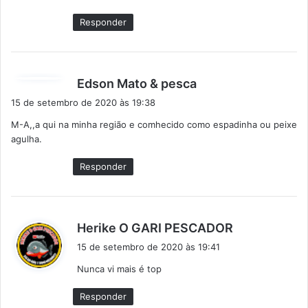
e
Responder
:
d
Edson Mato & pesca
i
15 de setembro de 2020 às 19:38
s
M-A,,a qui na minha região e comhecido como espadinha ou peixe
s
agulha.
e
:
Responder
d
Herike O GARI PESCADOR
i
15 de setembro de 2020 às 19:41
s
Nunca vi mais é top
s
e
Responder
: