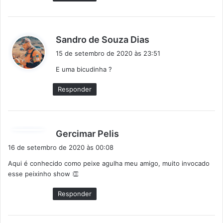
d
Sandro de Souza Dias
i
15 de setembro de 2020 às 23:51
s
E uma bicudinha ?
s
e
Responder
:
d
Gercimar Pelis
i
16 de setembro de 2020 às 00:08
s
Aqui é conhecido como peixe agulha meu amigo, muito invocado
s
esse peixinho show 👏
e
:
Responder