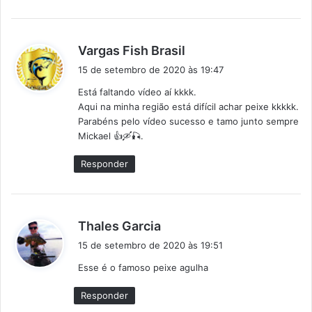
d
Vargas Fish Brasil
i
15 de setembro de 2020 às 19:47
s
Está faltando vídeo aí kkkk.
s
Aqui na minha região está difícil achar peixe kkkkk.
e
Parabéns pelo vídeo sucesso e tamo junto sempre
:
Mickael 👍🛶🎣.
Responder
d
Thales Garcia
i
15 de setembro de 2020 às 19:51
s
Esse é o famoso peixe agulha
s
e
Responder
: