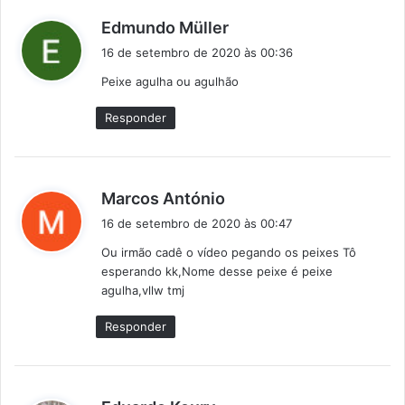
d
Edmundo Müller
i
16 de setembro de 2020 às 00:36
s
Peixe agulha ou agulhão
s
e
Responder
:
d
Marcos António
i
16 de setembro de 2020 às 00:47
s
Ou irmão cadê o vídeo pegando os peixes Tô
s
esperando kk,Nome desse peixe é peixe
e
agulha,vllw tmj
:
Responder
d