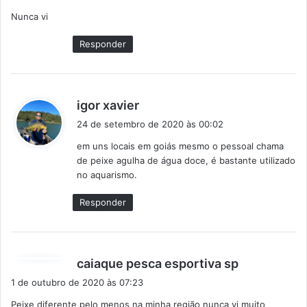
s
Nunca vi
s
e
Responder
:
d
igor xavier
i
24 de setembro de 2020 às 00:02
s
em uns locais em goiás mesmo o pessoal chama
s
de peixe agulha de água doce, é bastante utilizado
e
no aquarismo.
:
Responder
d
caiaque pesca esportiva sp
i
1 de outubro de 2020 às 07:23
s
Peixe diferente pelo menos na minha região nunca vi muito