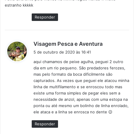
s
estranho kkkkk
e
:
Responder
d
Visagem Pesca e Aventura
i
5 de outubro de 2020 às 16:41
s
aqui chamamos de peixe agulha, peguei 2 outro
s
dia em um rio pequeno. São predadores ferozes,
e
mas pelo formato da boca dificilmente são
:
capturados. As vezes que peguei ele atacou minha
linha de multifilamento e se enroscou todo mas
existe uma forma simples de pegar eles sem a
necessidade de anzol, apenas com uma estopa na
ponta ou até mesmo um bolinho de linha enrolado,
ele ataca e a linha se enrosca no dente 😉
Responder