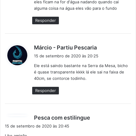
eles ficam na for d'água nadando quando cai
e
alguma coisa na água eles vão para o fundo
:
Responder
d
Márcio - Partiu Pescaria
i
15 de setembro de 2020 às 20:25
s
Ele está saindo bastante na Serra da Mesa, bicho
s
é quase transparente kkkk lá ele sai na faixa de
e
40cm, se contorce todinho.
:
Responder
d
Pesca com estilingue
i
15 de setembro de 2020 às 20:45
s
Like amigão