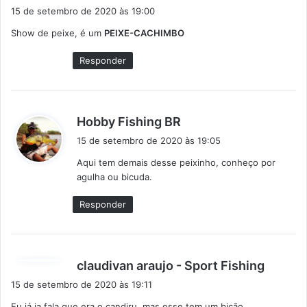
i
15 de setembro de 2020 às 19:00
s
Show de peixe, é um
PEIXE-CACHIMBO
s
e
Responder
:
d
Hobby Fishing BR
i
15 de setembro de 2020 às 19:05
s
Aqui tem demais desse peixinho, conheço por
s
agulha ou bicuda.
e
:
Responder
d
claudivan araujo - Sport Fishing
i
15 de setembro de 2020 às 19:11
s
Eu já ia fala que era o candiru, mas esse tem um bicão