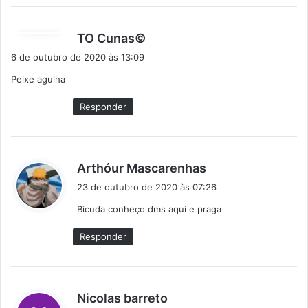
d
TO Cunas©
i
6 de outubro de 2020 às 13:09
s
Peixe agulha
s
e
Responder
:
d
Arthóur Mascarenhas
i
23 de outubro de 2020 às 07:26
s
Bicuda conheço dms aqui e praga
s
e
Responder
:
d
Nicolas barreto