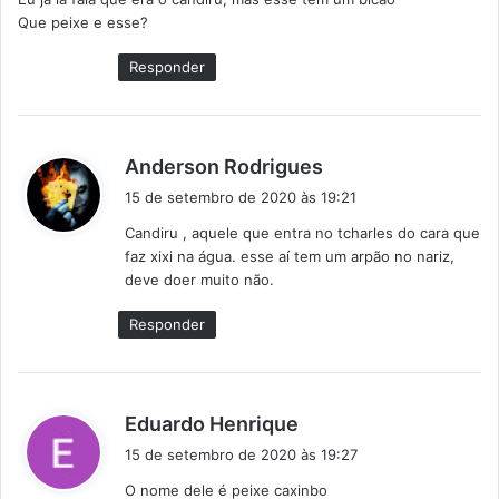
s
Que peixe e esse?
e
:
Responder
d
Anderson Rodrigues
i
15 de setembro de 2020 às 19:21
s
Candiru , aquele que entra no tcharles do cara que
s
faz xixi na água. esse aí tem um arpão no nariz,
e
deve doer muito não.
:
Responder
d
Eduardo Henrique
i
15 de setembro de 2020 às 19:27
s
O nome dele é peixe caxinbo
s