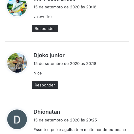
i
15 de setembro de 2020 às 20:18
s
valew like
s
e
Responder
:
d
Djoko junior
i
15 de setembro de 2020 às 20:18
s
Nice
s
e
Responder
:
d
Dhionatan
i
15 de setembro de 2020 às 20:25
s
Esse é o peixe agulha tem muito aonde eu pesco
s