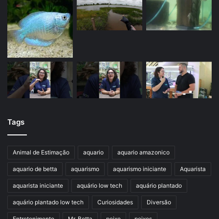
Tags
Animal de Estimação
aquario
aquario amazonico
aquario de betta
aquarismo
aquarismo iniciante
Aquarista
aquarista iniciante
aquário low tech
aquário plantado
aquário plantado low tech
Curiosidades
Diversão
Entretenimento
Mr. Betta
peixe
peixes