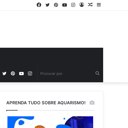
Facebook
Twitter
Pinterest
YouTube
Instagram
Entrar
Artigo
Barra
aleatório
Lateral
Facebook
Twitter
Pinterest
YouTube
Instagram
Procurar
por
APRENDA TUDO SOBRE AQUARISMO!