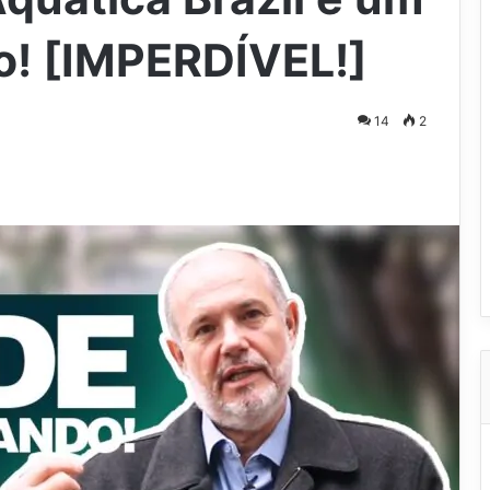
! [IMPERDÍVEL!]
14
2