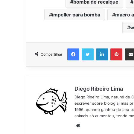
bomba de recalque
impeller para bomba
macro 
w
Facebook
Twitter
Linkedin
Pinter
Compartilhar
Diego Ribeiro Lima
Diego Ribeiro Lima, natural de 
escrever sobre biologia, mas p
1996, quando ganhou de seu pai
animais só aumentou, tendo mo
Website