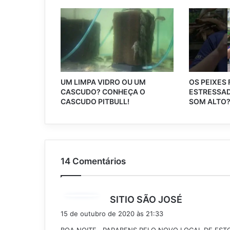
UM LIMPA VIDRO OU UM
OS PEIXES
CASCUDO? CONHEÇA O
ESTRESSAD
CASCUDO PITBULL!
SOM ALTO
14 Comentários
d
SITIO SÃO JOSÉ
i
15 de outubro de 2020 às 21:33
s