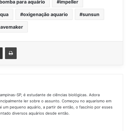
bomba para aquário
impeller
aqua
oxigenação aquario
sunsun
avemaker
est
Compartilhar via e-mail
Imprimir
Campinas-SP, é estudante de ciências biológicas. Adora
rincipalmente ler sobre o assunto. Começou no aquarismo em
 um pequeno aquário, a partir de então, o fascínio por esses
ntado diversos aquários desde então.