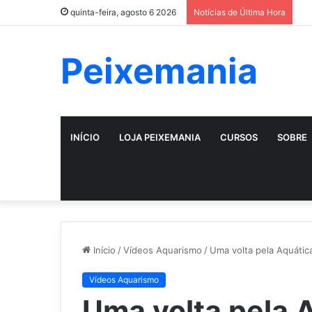
quinta-feira, agosto 6 2026
Notícias de Última Hora
Peixemania
INÍCIO
LOJA PEIXEMANIA
CURSOS
SOBRE
Início
/
Vídeos Aquarismo
/
Uma volta pela Aquátic
Vídeos Aquarismo
Uma volta pela A