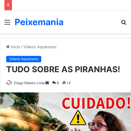
Peixemania
Menu
P
p
Início
/
Vídeos Aquarismo
Vídeos Aquarismo
TUDO SOBRE AS PIRANHAS!
Mande
Diego Ribeiro Lima
8
13
um
e-
mail