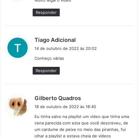
Muito legal o vídeo
s
e
Responder
:
d
Tiago Adicional
i
14 de outubro de 2022 às 20:02
s
Conheço várias
s
e
Responder
:
d
Gilberto Quadros
i
18 de outubro de 2022 às 18:40
s
Eu tinha salvo na playlist um vídeo que tinha uma
s
cena parecida com esta que você descreveu, de
e
um cardume de peixe no meio das piranhas, fui
:
olhar a playlist e estava cheia de vídeos