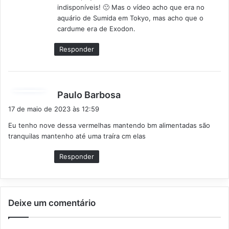
indisponíveis! 🙁 Mas o vídeo acho que era no
aquário de Sumida em Tokyo, mas acho que o
cardume era de Exodon.
Responder
d
Paulo Barbosa
i
17 de maio de 2023 às 12:59
s
Eu tenho nove dessa vermelhas mantendo bm alimentadas são
s
tranquilas mantenho até uma traíra cm elas
e
:
Responder
Deixe um comentário