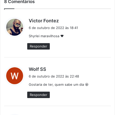
8 Comentários
d
Victor Fontez
i
6 de outubro de 2022 às 18:41
s
Shyrlei maravilhosa ❤️
s
e
Responder
:
d
Wolf SS
i
6 de outubro de 2022 às 22:48
s
Gostaria de ter, quem sabe um dia 🤩
s
e
Responder
: