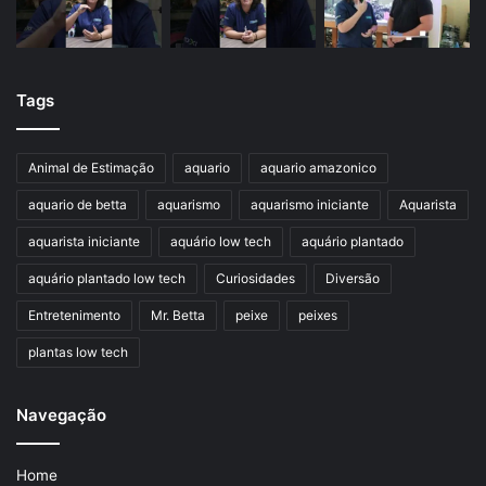
Tags
Animal de Estimação
aquario
aquario amazonico
aquario de betta
aquarismo
aquarismo iniciante
Aquarista
aquarista iniciante
aquário low tech
aquário plantado
aquário plantado low tech
Curiosidades
Diversão
Entretenimento
Mr. Betta
peixe
peixes
plantas low tech
Navegação
Home