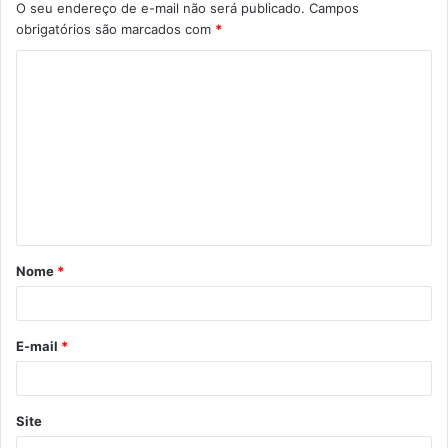
O seu endereço de e-mail não será publicado.
Campos
obrigatórios são marcados com
*
C
o
m
e
n
t
á
Nome
*
r
i
o
E-mail
*
*
Site