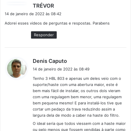
d
TRÉVOR
i
14 de janeiro de 2022 às 08:42
s
Adorei esses videos de perguntas e respostas. Parabens
s
e
Responder
:
d
Denis Caputo
i
14 de janeiro de 2022 às 08:49
s
Tenho 3 HBL 803 e apenas um deles veio com o
s
suporte/haste com uma abertura maior, este é
e
bem mais fácil de instalar, os outros dois vieram
:
com uma regulagem bem menor, uma regulagem
bem pequena mesmo! E para instalá-los tive que
cortar um pedaço da trava reduzindo assim a
largura dela de modo a caber na haste do filtro.
O ideal seria que todos viessem com a haste maior
ou pelo menos que fossem vendidas à parte como