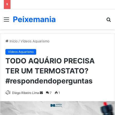
Peixemania
Menu
P
p
Início
/
Vídeos Aquarismo
Vídeos Aquarismo
TODO AQUÁRIO PRECISA
TER UM TERMOSTATO?
#respondendoperguntas
Mande
Diego Ribeiro Lima
7
1
um
e-
mail