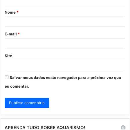
á
Nome
*
r
i
o
E-mail
*
*
Site
Salvar meus dados neste navegador para a próxima vez que
eu comentar.
APRENDA TUDO SOBRE AQUARISMO!