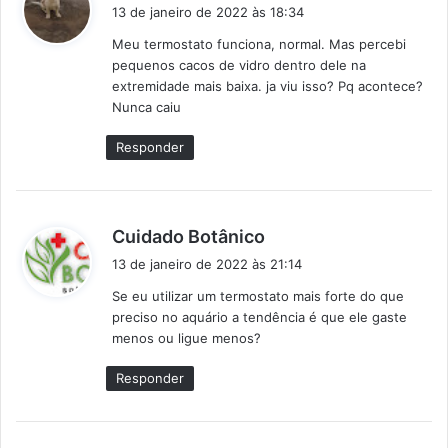
i
13 de janeiro de 2022 às 18:34
s
Meu termostato funciona, normal. Mas percebi
s
pequenos cacos de vidro dentro dele na
e
extremidade mais baixa. ja viu isso? Pq acontece?
:
Nunca caiu
Responder
d
Cuidado Botânico
i
13 de janeiro de 2022 às 21:14
s
Se eu utilizar um termostato mais forte do que
s
preciso no aquário a tendência é que ele gaste
e
menos ou ligue menos?
:
Responder