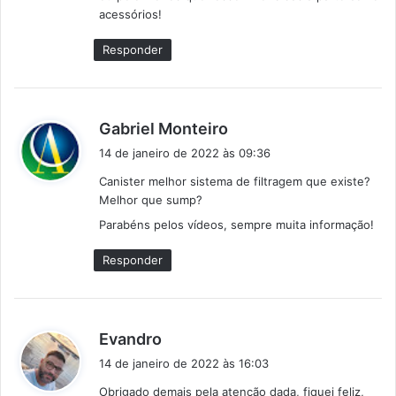
acessórios!
Responder
d
Gabriel Monteiro
i
14 de janeiro de 2022 às 09:36
s
Canister melhor sistema de filtragem que existe?
s
Melhor que sump?
e
Parabéns pelos vídeos, sempre muita informação!
:
Responder
d
Evandro
i
14 de janeiro de 2022 às 16:03
s
Obrigado demais pela atenção dada, fiquei feliz,