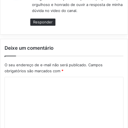
s
orgulhoso e honrado de ouvir a resposta de minha
e
dúvida no video do canal.
:
Responder
Deixe um comentário
O seu endereço de e-mail não será publicado.
Campos
obrigatórios são marcados com
*
C
o
m
e
n
t