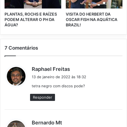
PLANTAS, ROCHS E RAÍZES
VISITA DO HERBERT DA
PODEM ALTERAR O PH DA
OSCAR FISH NA AQUÁTICA
ÁGUA?
BRAZIL!
7 Comentários
d
Raphael Freitas
i
13 de janeiro de 2022 às 18:32
s
tetra negro com discos pode?
s
e
Responder
:
d
Bernardo Mt