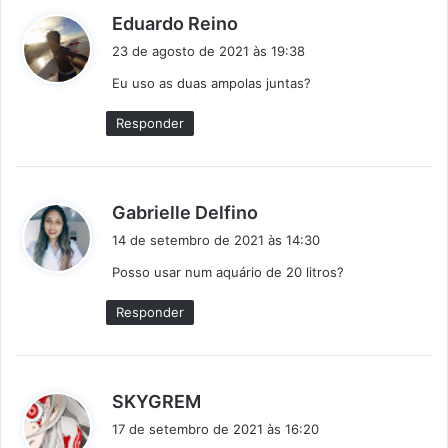
d
Eduardo Reino
i
23 de agosto de 2021 às 19:38
s
Eu uso as duas ampolas juntas?
s
e
Responder
:
d
Gabrielle Delfino
i
14 de setembro de 2021 às 14:30
s
Posso usar num aquário de 20 litros?
s
e
Responder
:
d
SKYGREM
i
17 de setembro de 2021 às 16:20
s