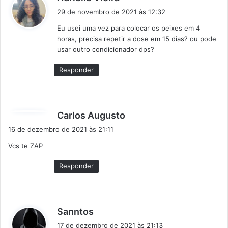
i
29 de novembro de 2021 às 12:32
s
Eu usei uma vez para colocar os peixes em 4
s
horas, precisa repetir a dose em 15 dias? ou pode
e
usar outro condicionador dps?
:
Responder
d
Carlos Augusto
i
16 de dezembro de 2021 às 21:11
s
Vcs te ZAP
s
e
Responder
:
d
Sanntos
i
17 de dezembro de 2021 às 21:13