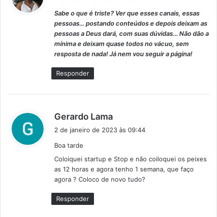
s
Sabe o que é triste? Ver que esses canais, essas
s
pessoas… postando conteúdos e depois deixam as
e
pessoas a Deus dará, com suas dúvidas… Não dão a
:
mínima e deixam quase todos no vácuo, sem
resposta de nada! Já nem vou seguir a página!
Responder
d
Gerardo Lama
i
2 de janeiro de 2023 às 09:44
s
Boa tarde
s
Coloiquei startup e Stop e não coiloquei os peixes
e
as 12 horas e agora tenho 1 semana, que faço
:
agora ? Coloco de novo tudo?
Responder