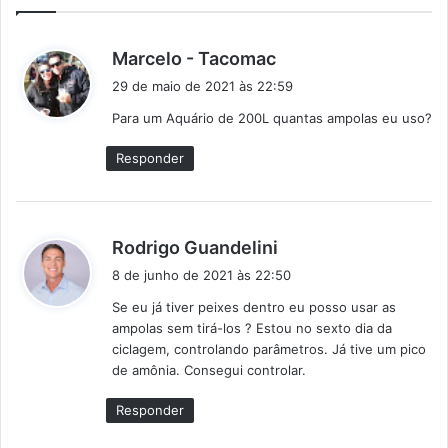
d
Marcelo - Tacomac
i
29 de maio de 2021 às 22:59
s
Para um Aquário de 200L quantas ampolas eu uso?
s
e
Responder
:
d
Rodrigo Guandelini
i
8 de junho de 2021 às 22:50
s
Se eu já tiver peixes dentro eu posso usar as
s
ampolas sem tirá-los ? Estou no sexto dia da
e
ciclagem, controlando parâmetros. Já tive um pico
:
de amônia. Consegui controlar.
Responder