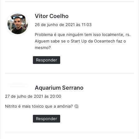
d
Vitor Coelho
i
26 de junho de 2021 às 11:03
s
Problema é que ninguém tem isso localmente, rs.
s
Alguem sabe se o Start Up da Oceantech faz o
e
mesmo?
:
Responder
d
Aquarium Serrano
i
27 de julho de 2021 às 20:00
s
Nitrito é mais tóxico que a amônia? 🤔
s
e
Responder
: