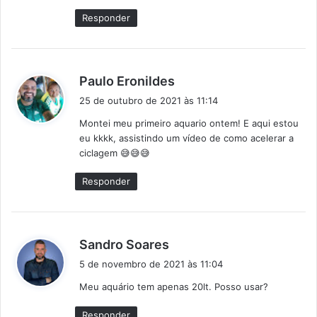
:
Responder
d
Paulo Eronildes
i
25 de outubro de 2021 às 11:14
s
Montei meu primeiro aquario ontem! E aqui estou
s
eu kkkk, assistindo um vídeo de como acelerar a
e
ciclagem 😅😅😅
:
Responder
d
Sandro Soares
i
5 de novembro de 2021 às 11:04
s
Meu aquário tem apenas 20lt. Posso usar?
s
e
Responder