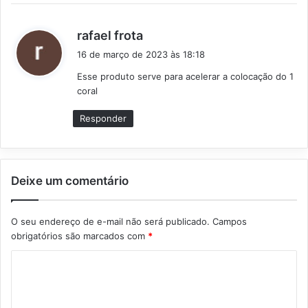
d
rafael frota
i
16 de março de 2023 às 18:18
s
Esse produto serve para acelerar a colocação do 1
s
coral
e
:
Responder
Deixe um comentário
O seu endereço de e-mail não será publicado.
Campos
obrigatórios são marcados com
*
C
o
m