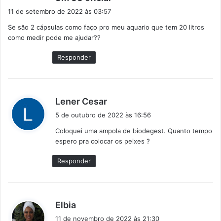
i
11 de setembro de 2022 às 03:57
s
Se são 2 cápsulas como faço pro meu aquario que tem 20 litros
s
como medir pode me ajudar??
e
:
Responder
d
Lener Cesar
i
5 de outubro de 2022 às 16:56
s
Coloquei uma ampola de biodegest. Quanto tempo
s
espero pra colocar os peixes ?
e
:
Responder
d
Elbia
i
11 de novembro de 2022 às 21:30