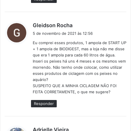
:
d
Gleidson Rocha
i
5 de novembro de 2021 às 12:56
s
Eu comprei esses produtos, 1 ampola de START UP
s
+ 1 ampola de BIODIGEST, mas a loja não me disse
e
que era 1 ampola para cada 60 litros de água.
:
Inseri os peixes há uns 4 meses e os mesmos vem
morrendo. Não tenho onde colocar, como utilizar
esses produtos de ciclagem com os peixes no
aquário?
SUSPEITO QUE A MINHA CICLAGEM NÃO FOI
FEITA CORRETAMENTE, o que me sugere?
Responder
d
Adrielle Vieira