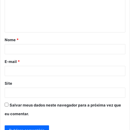
e
n
t
á
Nome
*
r
i
o
E-mail
*
*
Site
Salvar meus dados neste navegador para a próxima vez que
eu comentar.