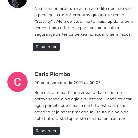
s
Na minha humilde opinião eu acredito que não vale
s
a pena gastar em 3 produtos quando se tem o
e
"Stability" . Alem de atuar muito mais rápido, é bem
:
concentrado e fornece para nos aquarista a
segurança de ter os peixes no aquário sem riscos.
Responder
d
Carlo Piombo
i
29 de dezembro de 2021 às 09:07
s
Bom dia … remontei um aquário doce e estou
s
aproveitando a biologia e substrato …após colocar
e
água percebi que amônia e nitrito estão altos e
:
acredito seja por ter mexido muito na biologia do
substrato. O startup neste cenário me ajudara?
Responder