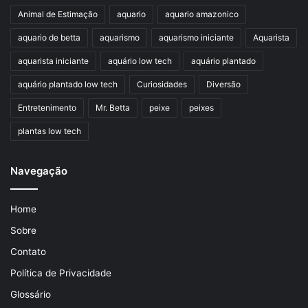
Animal de Estimação
aquario
aquario amazonico
aquario de betta
aquarismo
aquarismo iniciante
Aquarista
aquarista iniciante
aquário low tech
aquário plantado
aquário plantado low tech
Curiosidades
Diversão
Entretenimento
Mr. Betta
peixe
peixes
plantas low tech
Navegação
Home
Sobre
Contato
Política de Privacidade
Glossário