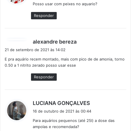
Posso usar com peixes no aquario?
s
e
Responder
:
d
alexandre bereza
i
21 de setembro de 2021 às 14:02
s
E pra aquário recem montado, mais com pico de de amonia, torno
s
0.50 a 1 nitrito zerado posso usar esse
e
:
Responder
d
LUCIANA GONÇALVES
i
16 de outubro de 2021 às 00:44
s
Para aquários pequenos (até 25l) a dose das
s
ampolas e recomendada?
e