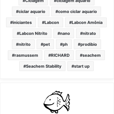
Ciclagem
ciclagem aquário
ciclar aquario
como ciclar aquario
iniciantes
Labcon
Labcon Amônia
Labcon Nitrito
nano
nitrato
nitrito
pet
ph
prodibio
rasmussem
RICHARD
seachem
Seachem Stability
start up