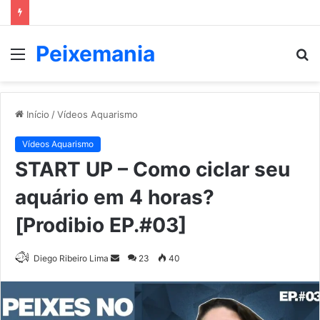
Peixemania
Menu
P
p
Início
/
Vídeos Aquarismo
Vídeos Aquarismo
START UP – Como ciclar seu
aquário em 4 horas?
[Prodibio EP.#03]
Mande
Diego Ribeiro Lima
23
40
um
e-
mail