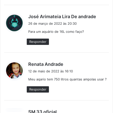
d
José Arimateia Lira De andrade
i
26 de março de 2022 às 20:30
s
Para um aquário de 16L como faço?
s
e
Responder
:
d
Renata Andrade
i
12 de maio de 2022 às 16:10
s
Meu aqario tem 750 litros quantas ampolas usar ?
s
e
Responder
:
d
SM 33 oficial