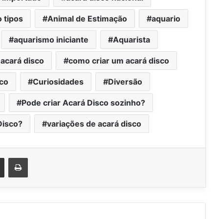
o tipos
Animal de Estimação
aquario
aquarismo iniciante
Aquarista
 acará disco
como criar um acará disco
sco
Curiosidades
Diversão
Pode criar Acará Disco sozinho?
Disco?
variações de acará disco
est
Compartilhar via e-mail
Imprimir