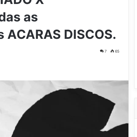
das as
s ACARAS DISCOS.
7
65