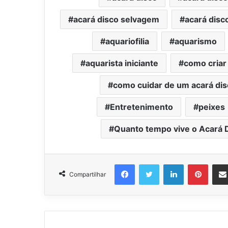
acará disco selvagem
acará disc
aquariofilia
aquarismo
aquarista iniciante
como criar
como cuidar de um acará di
Entretenimento
peixes
Quanto tempo vive o Acará 
Facebook
Twitter
Linkedin
Pinter
Compartilhar