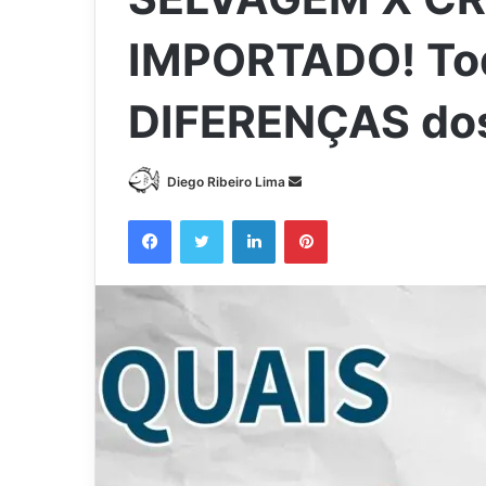
IMPORTADO! To
DIFERENÇAS do
Mande
Diego Ribeiro Lima
um
Facebook
Twitter
Linkedin
Pinterest
e-
mail