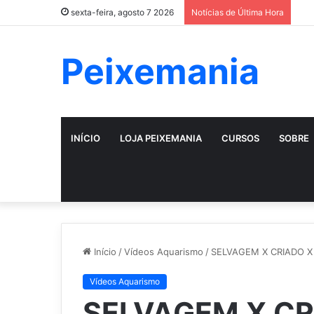
sexta-feira, agosto 7 2026
Notícias de Última Hora
Peixemania
INÍCIO
LOJA PEIXEMANIA
CURSOS
SOBRE
Início
/
Vídeos Aquarismo
/
SELVAGEM X CRIADO X
Vídeos Aquarismo
SELVAGEM X CR