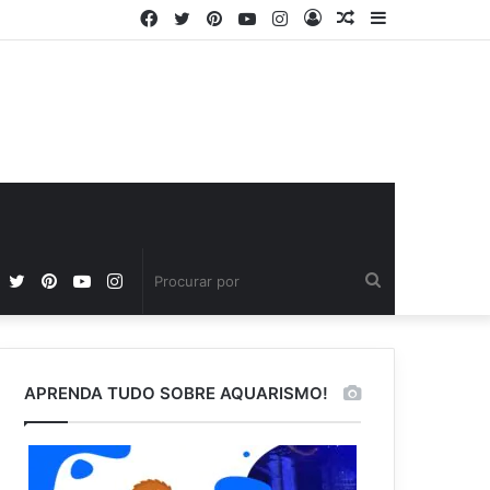
Facebook
Twitter
Pinterest
YouTube
Instagram
Entrar
Artigo
Barra
aleatório
Lateral
Facebook
Twitter
Pinterest
YouTube
Instagram
Procurar
por
APRENDA TUDO SOBRE AQUARISMO!