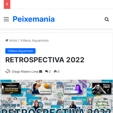
Peixemania
Menu
P
p
Início
/
Vídeos Aquarismo
Vídeos Aquarismo
RETROSPECTIVA 2022
Mande
Diego Ribeiro Lima
2
0
um
e-
mail