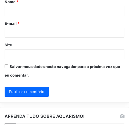
Nome
*
r
i
o
E-mail
*
*
Site
Salvar meus dados neste navegador para a próxima vez que
eu comentar.
APRENDA TUDO SOBRE AQUARISMO!