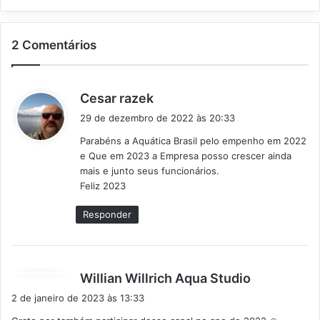
2 Comentários
d
Cesar razek
i
29 de dezembro de 2022 às 20:33
s
Parabéns a Aquática Brasil pelo empenho em 2022
s
e Que em 2023 a Empresa posso crescer ainda
e
mais e junto seus funcionários.
:
Feliz 2023
Responder
d
Willian Willrich Aqua Studio
i
2 de janeiro de 2023 às 13:33
s