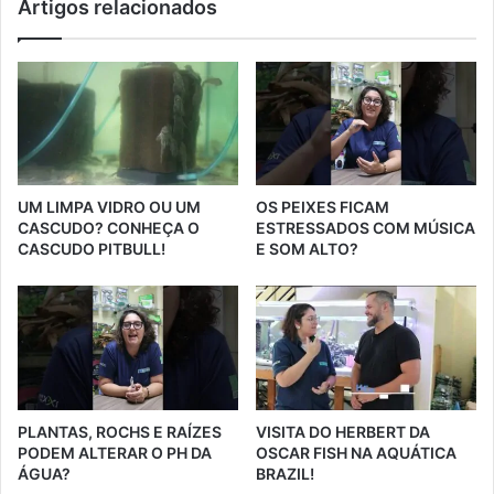
Artigos relacionados
UM LIMPA VIDRO OU UM
OS PEIXES FICAM
CASCUDO? CONHEÇA O
ESTRESSADOS COM MÚSICA
CASCUDO PITBULL!
E SOM ALTO?
PLANTAS, ROCHS E RAÍZES
VISITA DO HERBERT DA
PODEM ALTERAR O PH DA
OSCAR FISH NA AQUÁTICA
ÁGUA?
BRAZIL!