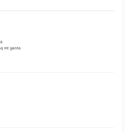
kk
doq mt gente