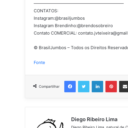
—————————————————————
CONTATOS:
Instagram:@brasiljumbos
Instagram Brendinho:@brendosobreiro
Contato COMERCIAL:
contato.jvteixeira@gmai
© BrasilJumbos – Todos os Direitos Reservad
Fonte
Facebook
Twitter
Linkedin
Pinter
Compartilhar
Diego Ribeiro Lima
Diego Ribeiro Lima, natural de 