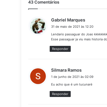
43 Comentários
d
Gabriel Marques
i
31 de maio de 2021 às 12:20
s
Lendario passaguar do Joao kkkkkkk
s
Esse passaguar ja viu mais historia 
e
:
Responder
d
Silmara Ramos
i
1 de junho de 2021 às 02:09
s
Eu acho que é um tucunaré
s
e
Responder
: