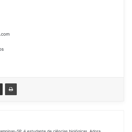
l.com
os
est
Compartilhar via e-mail
Imprimir
Campinas-SP, é estudante de ciências biológicas. Adora