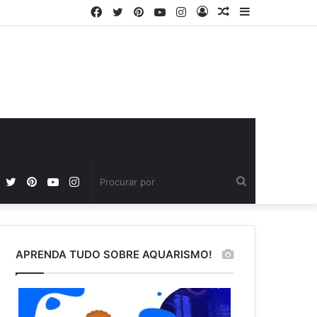
Facebook
Twitter
Pinterest
YouTube
Instagram
Entrar
Artigo
Barra
aleatório
Lateral
Facebook
Twitter
Pinterest
YouTube
Instagram
Procurar
por
APRENDA TUDO SOBRE AQUARISMO!