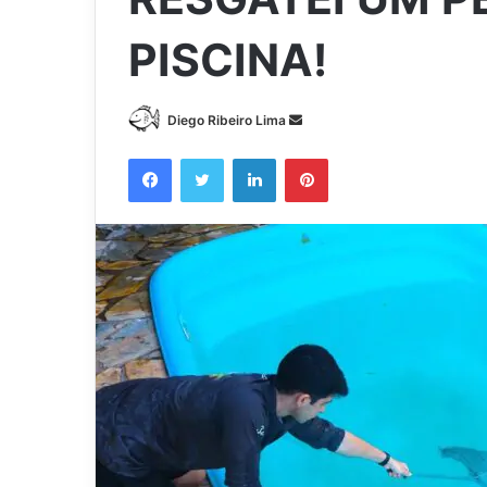
PISCINA!
Mande
Diego Ribeiro Lima
um
Facebook
Twitter
Linkedin
Pinterest
e-
mail