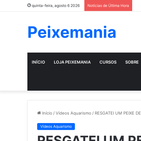
quinta-feira, agosto 6 2026
Notícias de Última Hora
Peixemania
INÍCIO
LOJA PEIXEMANIA
CURSOS
SOBRE
Início
/
Vídeos Aquarismo
/
RESGATEI UM PEIXE DE
Vídeos Aquarismo
RESGATEI UM P