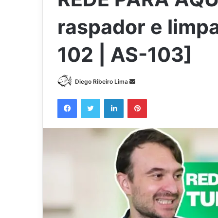
raspador e lim
102 | AS-103]
Mande
Diego Ribeiro Lima
um
Facebook
Twitter
Linkedin
Pinterest
e-
mail