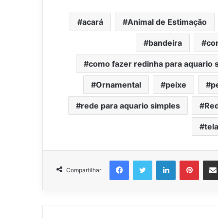
acará
Animal de Estimação
bandeira
co
como fazer redinha para aquario 
Ornamental
peixe
p
rede para aquario simples
Red
tel
Facebook
Twitter
Linkedin
Pinter
Compartilhar