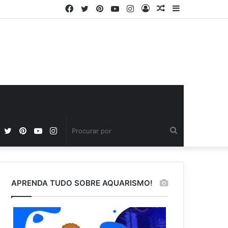
Facebook
Twitter
Pinterest
YouTube
Instagram
Entrar
Artigo
Barra
aleatório
Lateral
Facebook
Twitter
Pinterest
YouTube
Instagram
Procurar
por
APRENDA TUDO SOBRE AQUARISMO!