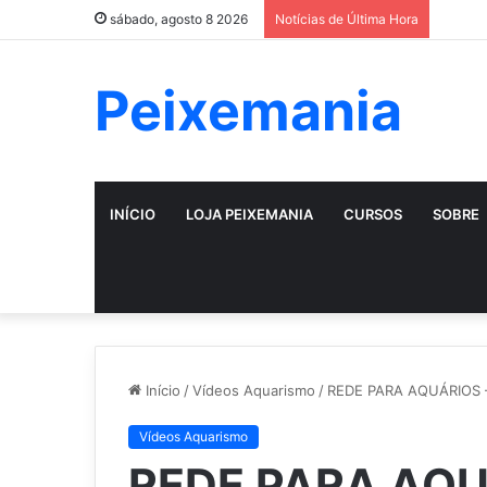
sábado, agosto 8 2026
Notícias de Última Hora
Peixemania
INÍCIO
LOJA PEIXEMANIA
CURSOS
SOBRE
Início
/
Vídeos Aquarismo
/
REDE PARA AQUÁRIOS –
Vídeos Aquarismo
REDE PARA AQU