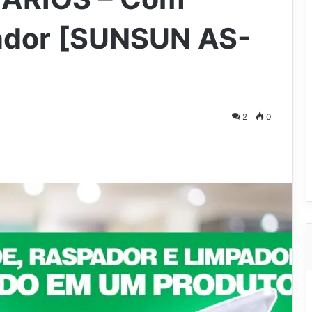
pador [SUNSUN AS-
2
0