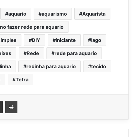
aquario
aquarismo
Aquarista
mo fazer rede para aquario
simples
DIY
iniciante
lago
eixes
Rede
rede para aquario
inha
redinha para aquario
tecido
a
Tetra
est
Compartilhar via e-mail
Imprimir