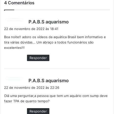
4 Comentários
d
P.A.B.S aquarismo
i
22 de novembro de 2022 às 18:41
s
Boa noite!! adoro os vídeos da aquática Brasil bem informativo e
s
tira várias dúvidas… Um abraço a todos funcionários são
e
excelentes!!!
:
Responder
d
P.A.B.S aquarismo
i
22 de novembro de 2022 às 22:26
s
Olá uma perguntar,a pessoa que tem um aquário com sump deve
s
fazer TPA de quanto tempo?
e
:
Responder