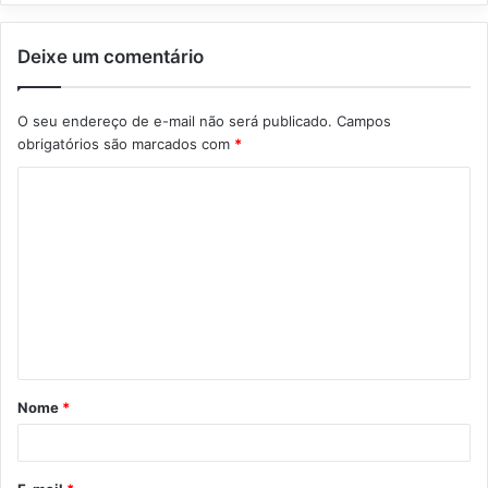
Deixe um comentário
O seu endereço de e-mail não será publicado.
Campos
obrigatórios são marcados com
*
C
o
m
e
n
t
á
Nome
*
r
i
o