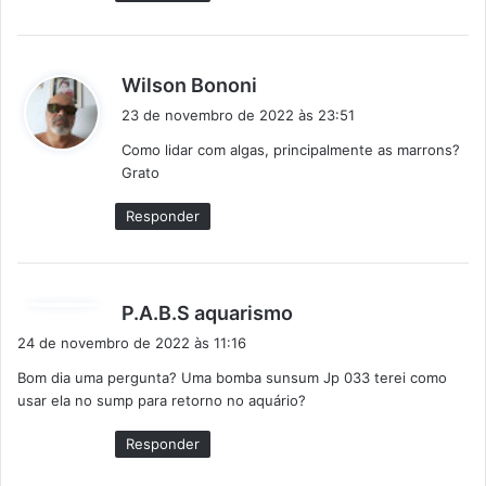
d
Wilson Bononi
i
23 de novembro de 2022 às 23:51
s
Como lidar com algas, principalmente as marrons?
s
Grato
e
:
Responder
d
P.A.B.S aquarismo
i
24 de novembro de 2022 às 11:16
s
Bom dia uma pergunta? Uma bomba sunsum Jp 033 terei como
s
usar ela no sump para retorno no aquário?
e
:
Responder