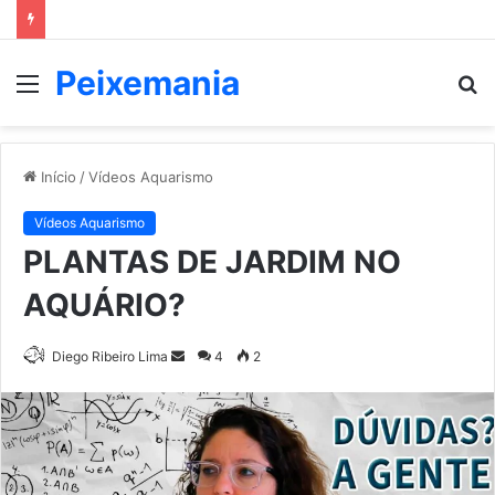
Peixemania
Menu
P
p
Início
/
Vídeos Aquarismo
Vídeos Aquarismo
PLANTAS DE JARDIM NO
AQUÁRIO?
Mande
Diego Ribeiro Lima
4
2
um
e-
mail