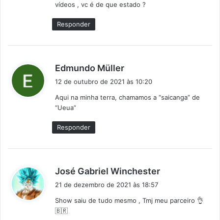
vídeos , vc é de que estado ?
:
Responder
d
Edmundo Müller
i
12 de outubro de 2021 às 10:20
s
Aqui na minha terra, chamamos a “saicanga” de
s
“Ueua”
e
:
Responder
d
José Gabriel Winchester
i
21 de dezembro de 2021 às 18:57
s
Show saiu de tudo mesmo , Tmj meu parceiro 👌
s
🇧🇷
e