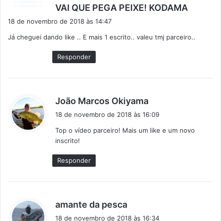
d
VAI QUE PEGA PEIXE! KODAMA
i
18 de novembro de 2018 às 14:47
s
Já cheguei dando like .. E mais 1 escrito.. valeu tmj parceiro..
s
e
Responder
:
d
João Marcos Okiyama
i
18 de novembro de 2018 às 16:09
s
Top o vídeo parceiro! Mais um like e um novo
s
inscrito!
e
:
Responder
d
amante da pesca
i
18 de novembro de 2018 às 16:34