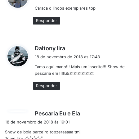
s
Caraca q lindos exemplares top
s
e
Responder
:
d
Daltony lira
i
18 de novembro de 2018 às 17:43
s
Tamo aqui mano!!! Mais um inscrito!!! Show de
s
pescaria em !!!!!🙏👏👏👏👏👏👏
e
:
Responder
d
Pescaria Eu e Ela
i
18 de novembro de 2018 às 19:01
s
Show de bola parceiro topzeraaaaa tmj
s
Tome like 🖒🖒🖒🖒🖒