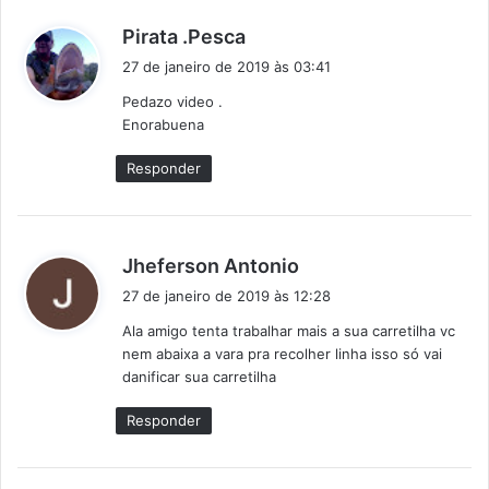
d
Pirata .Pesca
i
27 de janeiro de 2019 às 03:41
s
Pedazo video .
s
Enorabuena
e
:
Responder
d
Jheferson Antonio
i
27 de janeiro de 2019 às 12:28
s
Ala amigo tenta trabalhar mais a sua carretilha vc
s
nem abaixa a vara pra recolher linha isso só vai
e
danificar sua carretilha
:
Responder