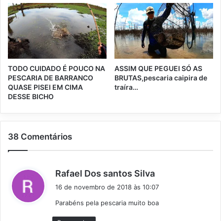
TODO CUIDADO É POUCO NA
ASSIM QUE PEGUEI SÓ AS
PESCARIA DE BARRANCO
BRUTAS,pescaria caipira de
QUASE PISEI EM CIMA
traíra…
DESSE BICHO
38 Comentários
d
Rafael Dos santos Silva
i
16 de novembro de 2018 às 10:07
s
Parabéns pela pescaria muito boa
s
e