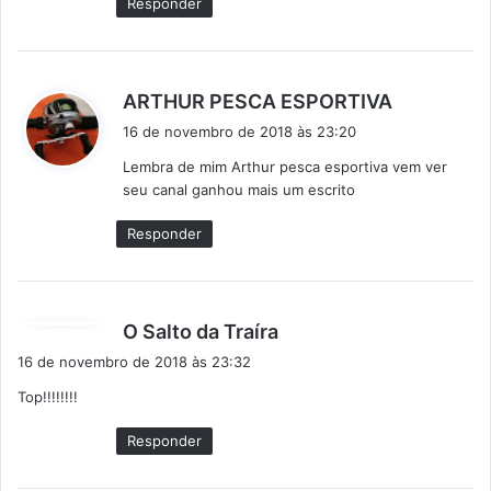
Responder
:
d
ARTHUR PESCA ESPORTIVA
i
16 de novembro de 2018 às 23:20
s
Lembra de mim Arthur pesca esportiva vem ver
s
seu canal ganhou mais um escrito
e
:
Responder
d
O Salto da Traíra
i
16 de novembro de 2018 às 23:32
s
Top!!!!!!!!
s
e
Responder
: