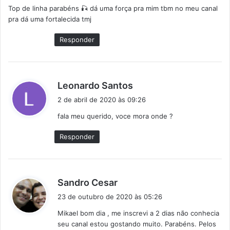
Top de linha parabéns 🎣 dá uma força pra mim tbm no meu canal
s
pra dá uma fortalecida tmj
e
:
Responder
d
Leonardo Santos
i
2 de abril de 2020 às 09:26
s
fala meu querido, voce mora onde ?
s
e
Responder
:
d
Sandro Cesar
i
23 de outubro de 2020 às 05:26
s
Mikael bom dia , me inscrevi a 2 dias não conhecia
s
seu canal estou gostando muito. Parabéns. Pelos
e