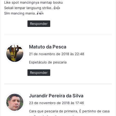
Like spot mancingnya mantap bosku
s
Sekali lempar langsung strike..👍👍
e
Slm mancing mania..🎣🎣
:
Responder
d
Matuto da Pesca
i
21 de novembro de 2018 às 22:48
s
Espetáculo de pescaria
s
e
Responder
:
d
Jurandir Pereira da Silva
i
23 de novembro de 2018 às 17:46
s
Cara que pescaria de primeira, É pertinho de casa
s