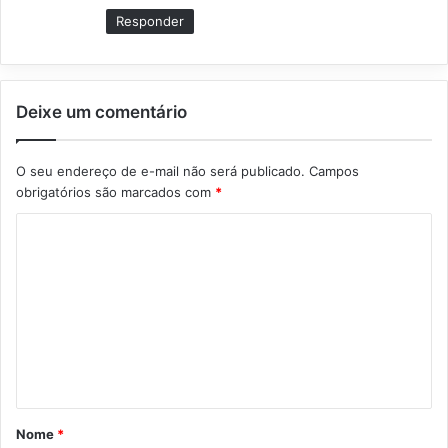
:
Responder
Deixe um comentário
O seu endereço de e-mail não será publicado.
Campos
obrigatórios são marcados com
*
C
o
m
e
n
t
á
Nome
*
r