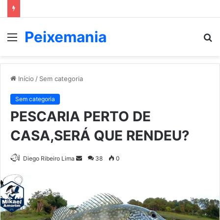
Peixemania
Menu
P
p
Início
/
Sem categoria
Sem categoria
PESCARIA PERTO DE
CASA,SERÁ QUE RENDEU?
Mande
Diego Ribeiro Lima
38
0
um
e-
mail