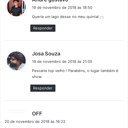
i
19 de novembro de 2018 às 18:50
s
Queria um lago desse no meu quintal ;-;
s
e
Responder
:
d
Josa Souza
i
19 de novembro de 2018 às 21:05
s
Pescaria top velho ! Parabéns, o lugar também é
s
show.
e
:
Responder
d
OFF
i
20 de novembro de 2018 às 16:22
s