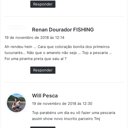
e
Responder
:
d
Renan Dourador FISHING
i
19 de novembro de 2018 às 12:14
s
Ah rendeu hein … Cara que coloração bonita dos primeiros
s
tucunarés… Não que o amarelo não seja … Top a pescaria …
e
Foi uma piranha preta que saiu aí ?
:
Responder
d
Will Pesca
i
19 de novembro de 2018 às 12:30
s
Top parabéns um dia eu vô fazer uma pescaria
s
assim show novo inscrito parceiro Tmj
e
: