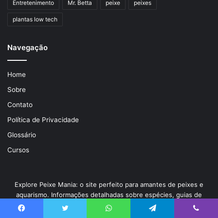
Entretenimento
Mr. Betta
peixe
peixes
plantas low tech
Navegação
Home
Sobre
Contato
Política de Privacidade
Glossário
Cursos
Explore Peixe Mania: o site perfeito para amantes de peixes e
aquarismo. Informações detalhadas sobre espécies, guias de
configuração e manutenção de aquários, e uma comunidade
interativa de aquaristas. Descubra, compartilhe e conecte-se.
Facebook
Twitter
WhatsApp
Telegram
Viber