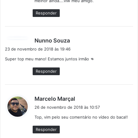
melhor ainda….vlw meu amigo.
e
:
Responder
d
Nunno Souza
i
23 de novembro de 2018 às 19:46
s
Super top meu mano! Estamos juntos irmão 👊
s
e
Responder
:
d
Marcelo Marçal
i
26 de novembro de 2018 às 10:57
s
Top, vim pelo seu comentário no vídeo do baca!!
s
e
Responder
: