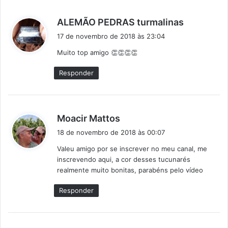
d
ALEMÃO PEDRAS turmalinas
i
17 de novembro de 2018 às 23:04
s
Muito top amigo 👏👏👏👏
s
e
Responder
:
d
Moacir Mattos
i
18 de novembro de 2018 às 00:07
s
Valeu amigo por se inscrever no meu canal, me
s
inscrevendo aqui, a cor desses tucunarés
e
realmente muito bonitas, parabéns pelo vídeo
:
Responder