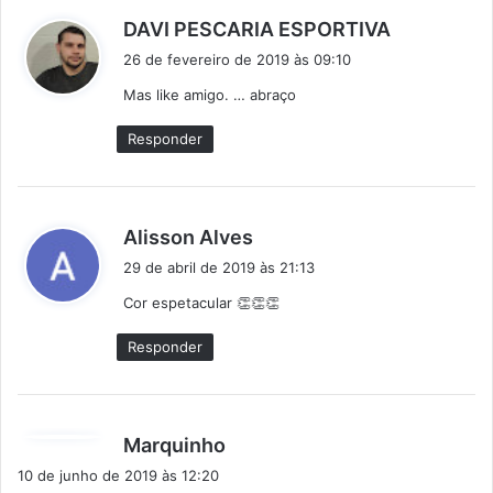
d
DAVI PESCARIA ESPORTIVA
i
26 de fevereiro de 2019 às 09:10
s
Mas like amigo. … abraço
s
e
Responder
:
d
Alisson Alves
i
29 de abril de 2019 às 21:13
s
Cor espetacular 👏👏👏
s
e
Responder
:
d
Marquinho
i
10 de junho de 2019 às 12:20
s