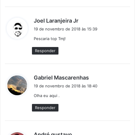
d
Joel Laranjeira Jr
i
19 de novembro de 2018 às 15:39
s
Pescaria top Tmj!
s
e
Responder
:
d
Gabriel Mascarenhas
i
19 de novembro de 2018 às 18:40
s
Olha eu aqui .
s
e
Responder
:
d
André gustavo