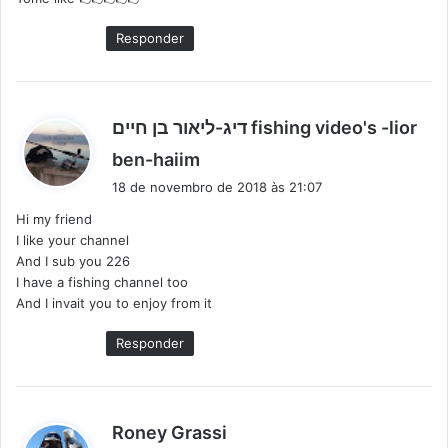
e
:
Responder
דיג-ליאור בן חיים fishing video's -lior
d
ben-haiim
i
18 de novembro de 2018 às 21:07
s
Hi my friend
s
I like your channel
e
And I sub you 226
:
I have a fishing channel too
And I invait you to enjoy from it
Responder
d
Roney Grassi