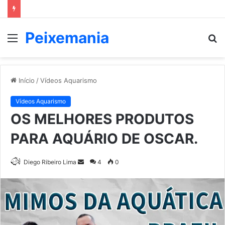
Peixemania
Menu
P
p
Início
/
Vídeos Aquarismo
Vídeos Aquarismo
OS MELHORES PRODUTOS
PARA AQUÁRIO DE OSCAR.
Mande
Diego Ribeiro Lima
4
0
um
e-
mail