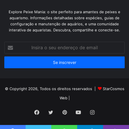
Explore Peixe Mania: o site perfeito para amantes de peixes e
aquarismo. Informações detalhadas sobre espécies, guias de
configuração e manutenção de aquários, e uma comunidade
interativa de aquaristas. Descubra, compartilhe e conecte-se.
Insira
o
seu
endereço
de
email
© Copyright 2026, Todos os direitos reservados |
StarCosmos
Web
|
Facebook
Twitter
Pinterest
YouTube
Instagram