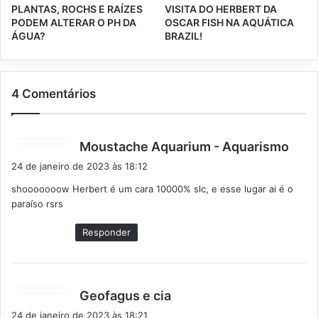
PLANTAS, ROCHS E RAÍZES
VISITA DO HERBERT DA
PODEM ALTERAR O PH DA
OSCAR FISH NA AQUÁTICA
ÁGUA?
BRAZIL!
4 Comentários
d
Moustache Aquarium - Aquarismo
i
24 de janeiro de 2023 às 18:12
s
shooooooow Herbert é um cara 10000% slc, e esse lugar ai é o
s
paraíso rsrs
e
:
Responder
d
Geofagus e cia
i
24 de janeiro de 2023 às 18:21