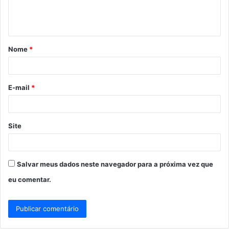
n
t
á
Nome
*
r
i
o
E-mail
*
*
Site
Salvar meus dados neste navegador para a próxima vez que
eu comentar.