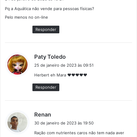
s
Pq a Aquática não vende para pessoas físicas?
s
Pelo menos no on-line
e
:
Responder
d
Paty Toledo
i
25 de janeiro de 2023 às 09:51
s
Herbert eh Mara ❤️❤️❤️❤️❤️
s
e
Responder
:
d
Renan
i
30 de janeiro de 2023 às 19:50
s
Ração com nutrientes caros não tem nada aver
s