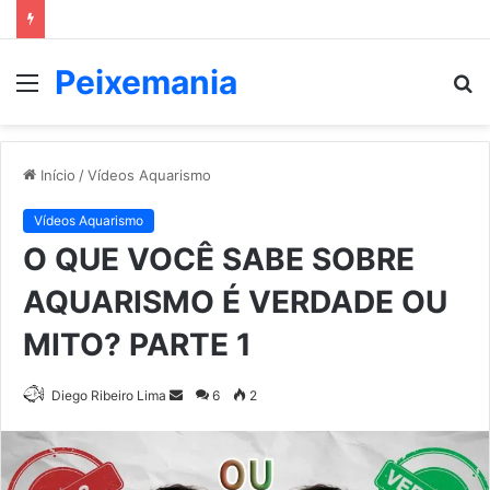
Peixemania
Menu
P
p
Início
/
Vídeos Aquarismo
Vídeos Aquarismo
O QUE VOCÊ SABE SOBRE
AQUARISMO É VERDADE OU
MITO? PARTE 1
Mande
Diego Ribeiro Lima
6
2
um
e-
mail