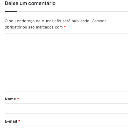
Deixe um comentário
O seu endereço de e-mail não será publicado.
Campos
obrigatórios são marcados com
*
C
o
m
e
n
t
á
Nome
*
r
i
o
E-mail
*
*