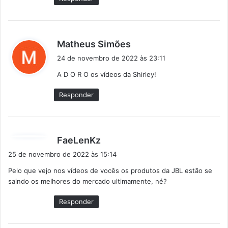
d
Matheus Simões
i
24 de novembro de 2022 às 23:11
s
A D O R O os vídeos da Shirley!
s
e
Responder
:
d
FaeLenKz
i
25 de novembro de 2022 às 15:14
s
Pelo que vejo nos vídeos de vocês os produtos da JBL estão se
s
saindo os melhores do mercado ultimamente, né?
e
:
Responder