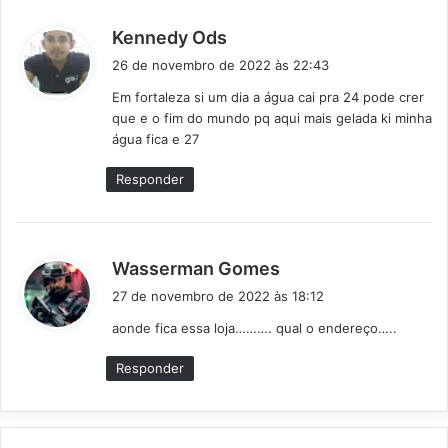
d
Kennedy Ods
i
26 de novembro de 2022 às 22:43
s
Em fortaleza si um dia a água cai pra 24 pode crer
s
que e o fim do mundo pq aqui mais gelada ki minha
e
água fica e 27
:
Responder
d
Wasserman Gomes
i
27 de novembro de 2022 às 18:12
s
aonde fica essa loja………. qual o endereço…..
s
e
Responder
: