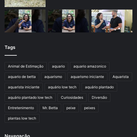
Tags
Animal de Estimação
aquario
aquario amazonico
aquario de betta
aquarismo
aquarismo iniciante
Aquarista
aquarista iniciante
aquário low tech
aquário plantado
aquário plantado low tech
Curiosidades
Diversão
Entretenimento
Mr. Betta
peixe
peixes
plantas low tech
Navegação