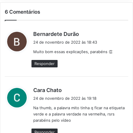
6 Comentários
d
Bernardete Durão
i
24 de novembro de 2022 às 18:43
s
Muito bom essas explicações, parabéns 👏
s
e
Responder
:
d
Cara Chato
i
24 de novembro de 2022 às 19:18
s
Na thumb, a palavra mito tinha q ficar na etiqueta
s
verde e a palavra verdade na vermelha, rsrs
e
parabéns pelo vídeo
:
Responder