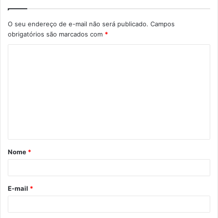
O seu endereço de e-mail não será publicado.
Campos
obrigatórios são marcados com
*
C
o
m
e
n
t
á
Nome
*
r
i
o
E-mail
*
*