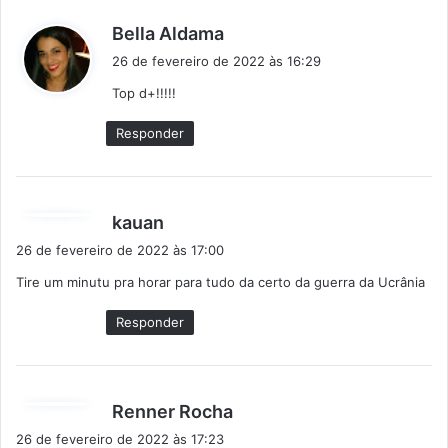
d
Bella Aldama
i
26 de fevereiro de 2022 às 16:29
s
Top d+!!!!!
s
e
Responder
:
d
kauan
i
26 de fevereiro de 2022 às 17:00
s
Tire um minutu pra horar para tudo da certo da guerra da Ucrânia
s
e
Responder
:
d
Renner Rocha
i
26 de fevereiro de 2022 às 17:23