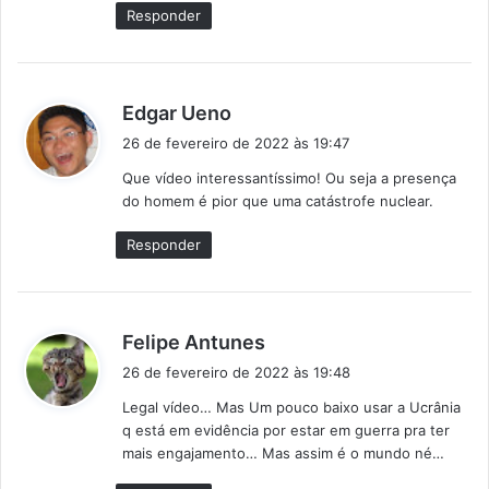
e
Responder
:
d
Edgar Ueno
i
26 de fevereiro de 2022 às 19:47
s
Que vídeo interessantíssimo! Ou seja a presença
s
do homem é pior que uma catástrofe nuclear.
e
:
Responder
d
Felipe Antunes
i
26 de fevereiro de 2022 às 19:48
s
Legal vídeo… Mas Um pouco baixo usar a Ucrânia
s
q está em evidência por estar em guerra pra ter
e
mais engajamento… Mas assim é o mundo né…
: