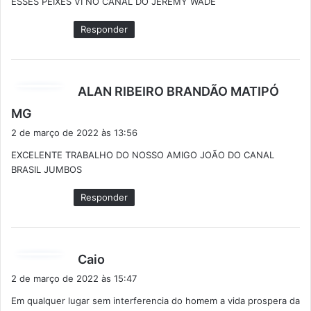
ESSES PEIXES VI NO CANAL DO JEREMY WADE
s
e
Responder
:
ALAN RIBEIRO BRANDÃO MATIPÓ
d
MG
i
2 de março de 2022 às 13:56
s
EXCELENTE TRABALHO DO NOSSO AMIGO JOÃO DO CANAL
s
BRASIL JUMBOS
e
:
Responder
d
Caio
i
2 de março de 2022 às 15:47
s
Em qualquer lugar sem interferencia do homem a vida prospera da
s