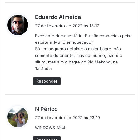
d
Eduardo Almeida
i
27 de fevereiro de 2022 às 18:17
s
Excelente documentário. Eu não conhecia o peixe
s
espátula. Muito enriquecedor.
e
Só um pequeno detalhe: o maior bagre, não
:
somente do oriente, mas do mundo, não é o
siluro, mas sim o bagre do Rio Mekong, na
Tailândia.
Responder
d
N Périco
i
27 de fevereiro de 2022 às 23:19
s
WINDOWS 😂😂
s
e