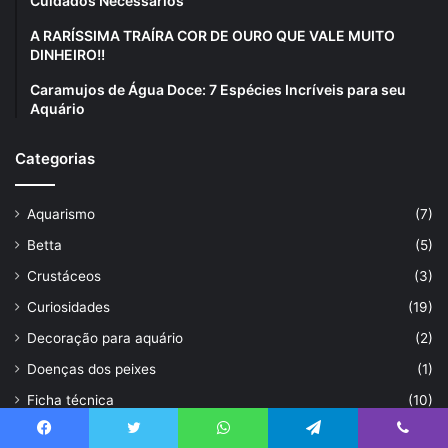
Cuidados Necessários
A RARÍSSIMA TRAÍRA COR DE OURO QUE VALE MUITO
DINHEIRO!!
Caramujos de Água Doce: 7 Espécies Incríveis para seu
Aquário
Categorias
Aquarismo
(7)
Betta
(5)
Crustáceos
(3)
Curiosidades
(19)
Decoração para aquário
(2)
Doenças dos peixes
(1)
Ficha técnica
(10)
Peixe Cascudo
(29)
Facebook
Twitter
WhatsApp
Telegram
Viber