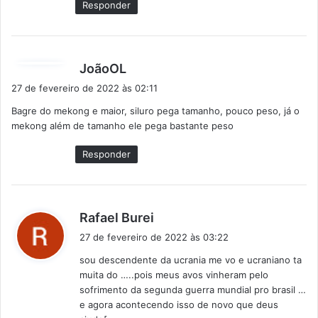
Responder
:
d
JoãoOL
i
27 de fevereiro de 2022 às 02:11
s
Bagre do mekong e maior, siluro pega tamanho, pouco peso, já o
s
mekong além de tamanho ele pega bastante peso
e
:
Responder
d
Rafael Burei
i
27 de fevereiro de 2022 às 03:22
s
sou descendente da ucrania me vo e ucraniano ta
s
muita do …..pois meus avos vinheram pelo
e
sofrimento da segunda guerra mundial pro brasil …
:
e agora acontecendo isso de novo que deus