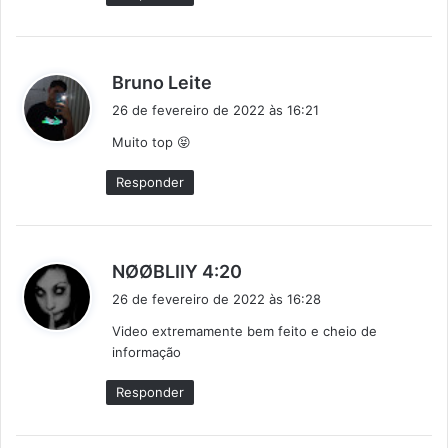
:
d
Bruno Leite
i
26 de fevereiro de 2022 às 16:21
s
Muito top 😝
s
e
Responder
:
d
NØØBLIIY 4:20
i
26 de fevereiro de 2022 às 16:28
s
Video extremamente bem feito e cheio de
s
informação
e
:
Responder