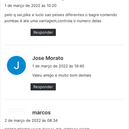
i
1 de março de 2022 às 10:20
s
pelo q sei,pike e lucio sao peixes diferentes.o bagre comendo
s
pombas é ate uma vantagem,controla o numero delas
e
:
Responder
d
Jose Morato
i
1 de março de 2022 às 19:40
s
Valeu amigo e muito bom demais
s
e
Responder
:
d
marcos
i
2 de março de 2022 às 08:34
s