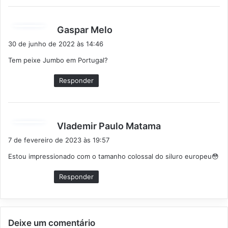
d
Gaspar Melo
i
30 de junho de 2022 às 14:46
s
Tem peixe Jumbo em Portugal?
s
e
Responder
:
d
Vlademir Paulo Matama
i
7 de fevereiro de 2023 às 19:57
s
Estou impressionado com o tamanho colossal do siluro europeu😳
s
e
Responder
:
Deixe um comentário