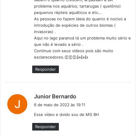
:
problema nos aquários; tartarugas ( quelônio)
pequenos répteis aquáticos e etc…
As pessoas no fazem ideia do quanto é nocivo a
introdução de espécies de outros biomas (
invasoras) .
Aqui no lago paranoá tá um problema muito sério e
que não é levado a sério .
Continue com seus vídeos pois são muito
esclarecedores.👏👏👏👍👍👍
Responder
d
Junior Bernardo
i
6 de maio de 2022 às 19:11
s
Esse vídeo e doido sou de MG BH
s
e
Responder
: