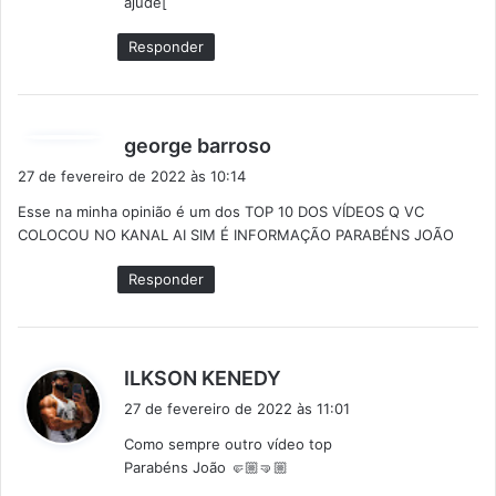
ajude[
Responder
d
george barroso
i
27 de fevereiro de 2022 às 10:14
s
Esse na minha opinião é um dos TOP 10 DOS VÍDEOS Q VC
s
COLOCOU NO KANAL AI SIM É INFORMAÇÃO PARABÉNS JOÃO
e
:
Responder
d
ILKSON KENEDY
i
27 de fevereiro de 2022 às 11:01
s
Como sempre outro vídeo top
s
Parabéns João 🤛🏼🤜🏼
e