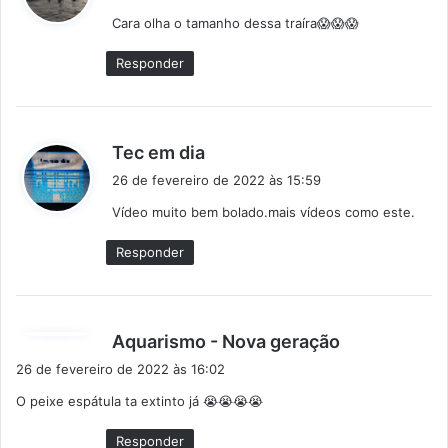
s
Cara olha o tamanho dessa traíra😱😱😱
s
e
Responder
:
d
Tec em dia
i
26 de fevereiro de 2022 às 15:59
s
Vídeo muito bem bolado.mais vídeos como este.
s
e
Responder
:
d
Aquarismo - Nova geração
i
26 de fevereiro de 2022 às 16:02
s
O peixe espátula ta extinto já 😭😭😭😭
s
e
Responder