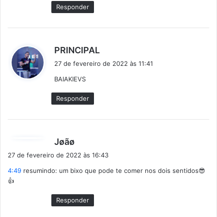
:
Responder
d
PRINCIPAL
i
27 de fevereiro de 2022 às 11:41
s
BAIAKIEVS
s
e
Responder
:
d
Jøãø
i
27 de fevereiro de 2022 às 16:43
s
4:49
resumindo: um bixo que pode te comer nos dois sentidos😎
s
👍
e
:
Responder