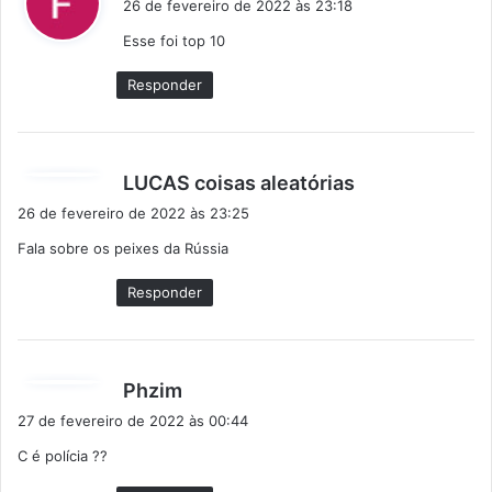
26 de fevereiro de 2022 às 23:18
s
Esse foi top 10
s
e
Responder
:
d
LUCAS coisas aleatórias
i
26 de fevereiro de 2022 às 23:25
s
Fala sobre os peixes da Rússia
s
e
Responder
:
d
Phzim
i
27 de fevereiro de 2022 às 00:44
s
C é polícia ??
s
e