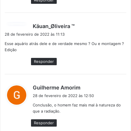
Responder
:
d
Käuan_Øliveira ™
i
28 de fevereiro de 2022 às 11:13
s
Esse aquário atrás dele e de verdade mesmo ? Ou e montagem ?
s
Edição
e
:
Responder
d
Guilherme Amorim
i
28 de fevereiro de 2022 às 12:50
s
Conclusão, o homem faz mais mal à natureza do
s
que a radiação.
e
:
Responder