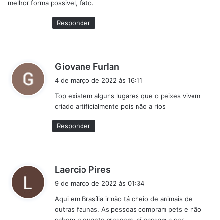
melhor forma possivel, fato.
e
:
Responder
d
Giovane Furlan
i
4 de março de 2022 às 16:11
s
Top existem alguns lugares que o peixes vivem
s
criado artificialmente pois não a rios
e
:
Responder
d
Laercio Pires
i
9 de março de 2022 às 01:34
s
Aqui em Brasília irmão tá cheio de animais de
s
outras faunas. As pessoas compram pets e não
e
sabem o quanto crescem, aí passam a ser