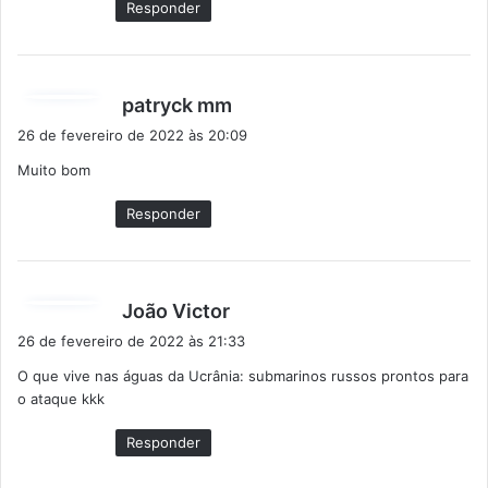
Responder
d
patryck mm
i
26 de fevereiro de 2022 às 20:09
s
Muito bom
s
e
Responder
:
d
João Victor
i
26 de fevereiro de 2022 às 21:33
s
O que vive nas águas da Ucrânia: submarinos russos prontos para
s
o ataque kkk
e
:
Responder