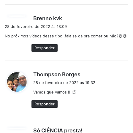
d
Brenno kvk
i
28 de fevereiro de 2022 às 18:09
s
No próximos vídeos desse tipo ,fala se dá pra comer ou não?😅😅
s
e
Responder
:
d
Thompson Borges
i
28 de fevereiro de 2022 às 19:32
s
Vamos que vamos !!!!@
s
e
Responder
:
d
Só CIÊNCIA presta!