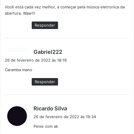
s
Você está cada vez melhor, a começar pela música eletronica da
s
abertura. Waw!!!
e
:
Responder
d
Gabriel222
i
26 de fevereiro de 2022 às 18:19
s
Caramba mano
s
e
Responder
:
d
Ricardo Silva
i
26 de fevereiro de 2022 às 19:34
s
Peixe com ak
s