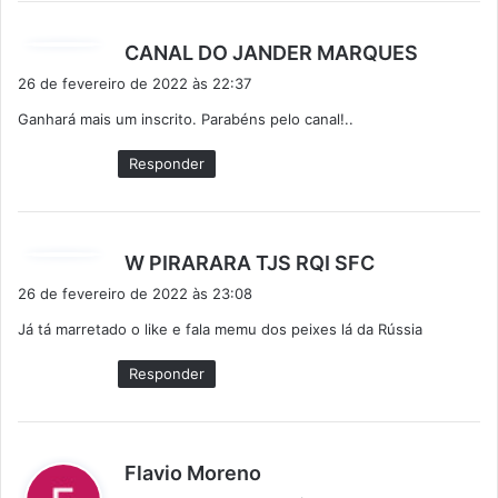
d
CANAL DO JANDER MARQUES
i
26 de fevereiro de 2022 às 22:37
s
Ganhará mais um inscrito. Parabéns pelo canal!..
s
e
Responder
:
d
W PIRARARA TJS RQI SFC
i
26 de fevereiro de 2022 às 23:08
s
Já tá marretado o like e fala memu dos peixes lá da Rússia
s
e
Responder
:
d
Flavio Moreno
i