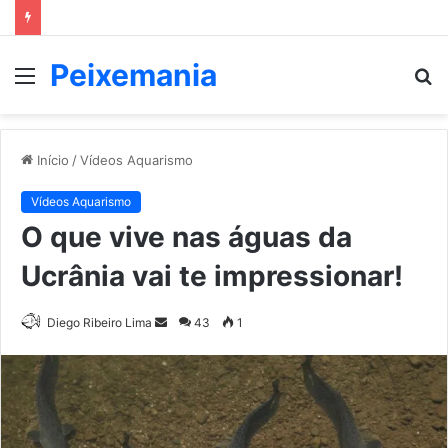
Peixemania
Menu
P
p
Início
/
Vídeos Aquarismo
Vídeos Aquarismo
O que vive nas águas da
Ucrânia vai te impressionar!
Mande
Diego Ribeiro Lima
43
1
um
e-
mail