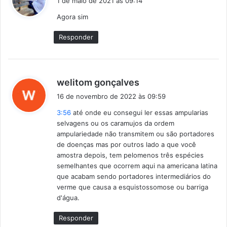
1 de maio de 2021 às 09:14
s
Agora sim
s
e
Responder
:
d
welitom gonçalves
i
16 de novembro de 2022 às 09:59
s
3:56
até onde eu consegui ler essas ampularias
s
selvagens ou os caramujos da ordem
e
ampulariedade não transmitem ou são portadores
:
de doenças mas por outros lado a que você
amostra depois, tem pelomenos três espécies
semelhantes que ocorrem aqui na americana latina
que acabam sendo portadores intermediários do
verme que causa a esquistossomose ou barriga
d'água.
Responder