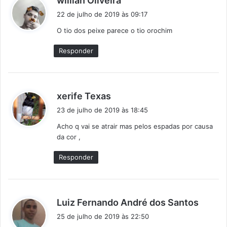
willian Oliveira
i
22 de julho de 2019 às 09:17
s
O tio dos peixe parece o tio orochim
s
e
Responder
:
d
xerife Texas
i
23 de julho de 2019 às 18:45
s
Acho q vai se atrair mas pelos espadas por causa
s
da cor ,
e
:
Responder
d
Luiz Fernando André dos Santos
i
25 de julho de 2019 às 22:50
s