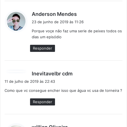
d
Anderson Mendes
i
23 de junho de 2019 às 11:26
s
Porque voçe não faz uma serie de peixes todos os
s
dias um episódio
e
:
Responder
d
Inevitavelbr cdm
i
11 de julho de 2019 às 22:43
s
Como que vc consegue encher isso que água vc usa de torneira ?
s
e
Responder
:
d