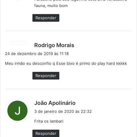
s
fauna, muito bom
e
:
Responder
d
Rodrigo Morais
i
24 de dezembro de 2019 às 11:18
s
Meu irmão eu desconfio q Esse bixo é primo do play hard kkkkk
s
e
Responder
:
d
João Apolinário
i
3 de janeiro de 2020 às 22:32
s
Frita os lambari
s
e
Responder
: