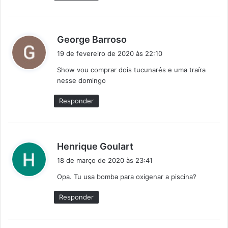
d
George Barroso
i
19 de fevereiro de 2020 às 22:10
s
Show vou comprar dois tucunarés e uma traíra
s
nesse domingo
e
:
Responder
d
Henrique Goulart
i
18 de março de 2020 às 23:41
s
Opa. Tu usa bomba para oxigenar a piscina?
s
e
Responder
: