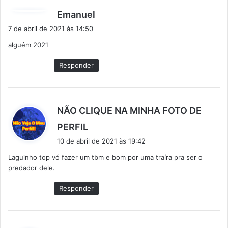
d
Emanuel
i
7 de abril de 2021 às 14:50
s
alguém 2021
s
e
Responder
:
NÃO CLIQUE NA MINHA FOTO DE
d
PERFIL
i
10 de abril de 2021 às 19:42
s
Laguinho top vó fazer um tbm e bom por uma traíra pra ser o
s
predador dele.
e
:
Responder