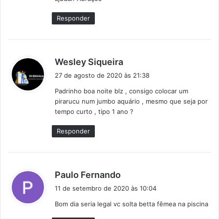
Responder
d
Wesley Siqueira
i
27 de agosto de 2020 às 21:38
s
Padrinho boa noite blz , consigo colocar um
s
pirarucu num jumbo aquário , mesmo que seja por
e
tempo curto , tipo 1 ano ?
:
Responder
d
Paulo Fernando
i
11 de setembro de 2020 às 10:04
s
Bom dia seria legal vc solta betta fêmea na piscina
s
e