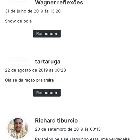
d
Wagner reflexões
i
31 de julho de 2019 às 13:20
s
Show de bola
s
e
Responder
:
d
tartaruga
i
22 de agosto de 2019 às 00:28
s
Ola se da raçao pra traira
s
e
Responder
:
d
Richard tiburcio
i
20 de setembro de 2019 às 00:13
s
Parabéns pela seu laguinho esta uma verdadeira