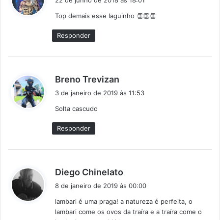
22 de junho de 2018 às 18:01
s
Top demais esse laguinho 👏👏👏
s
e
Responder
:
d
Breno Trevizan
i
3 de janeiro de 2019 às 11:53
s
Solta cascudo
s
e
Responder
:
d
Diego Chinelato
i
8 de janeiro de 2019 às 00:00
s
lambari é uma praga! a natureza é perfeita, o
s
lambari come os ovos da traíra e a traíra come o
e