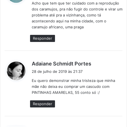
Acho que tem que ter cuidado com a reprodução
s
dos caramujos, pra não fugir do controle e virar um
e
problema até pra a vizinhança, como tá
:
acontecendo aqui na minha cidade, com o
caramujo africano, uma praga
Responder
d
Adaiane Schmidt Portes
i
28 de julho de 2019 às 21:37
s
Eu quero demonstrar minha tristeza que minha
s
mãe não deixa eu comprar um cascudo com
e
PINTINHAS AMARELAS, 55 conto só :/
:
Responder