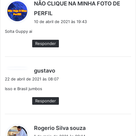
NÃO CLIQUE NA MINHA FOTO DE
d
PERFIL
i
10 de abril de 2021 às 19:43
s
Solta Guppy ai
s
e
Responder
:
d
gustavo
i
22 de abril de 2021 às 08:07
s
Isso e Brasil jumbos
s
e
Responder
:
d
Rogerio Silva souza
i