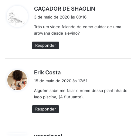
d
CAÇADOR DE SHAOLIN
i
3 de maio de 2020 às 00:16
s
Trás um vídeo falando de como cuidar de uma
s
arowana desde alevino?
e
:
Responder
d
Erik Costa
i
15 de maio de 2020 às 17:51
s
Alguém sabe me falar o nome dessa plantinha do
s
lago piscina, (A flutuante).
e
:
Responder
d