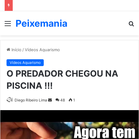
Peixemania
Menu
P
p
Início
/
Vídeos Aquarismo
Vídeos Aquarismo
O PREDADOR CHEGOU NA
PISCINA !!!
Mande
Diego Ribeiro Lima
48
1
um
e-
mail