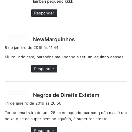
lambari pequeno kkkk
:
Responder
d
NewMarquinhos
i
8 de janeiro de 2019 às 11:44
s
Muito lindo cara, parabéns,meu sonho é ter um laguinho desses
s
e
Responder
:
d
Negros de Direita Existem
i
14 de janeiro de 2019 às 20:50
s
Tenho uma traira de uns 25cm no aquario, parece q não mas é um
s
peixe q se da super bem no aquário, é super resistente.
e
:
Responder