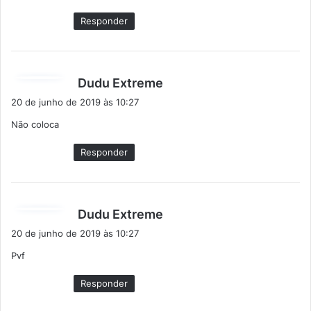
:
Responder
d
Dudu Extreme
i
20 de junho de 2019 às 10:27
s
Não coloca
s
e
Responder
:
d
Dudu Extreme
i
20 de junho de 2019 às 10:27
s
Pvf
s
e
Responder
: