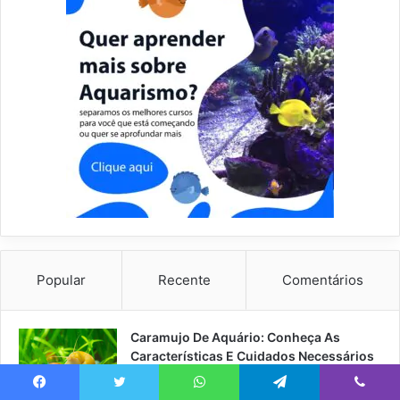
Popular
Recente
Comentários
Caramujo De Aquário: Conheça As
Características E Cuidados Necessários
Facebook
Twitter
WhatsApp
Telegram
Viber