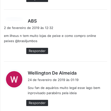
d
ABS
i
2 de fevereiro de 2019 às 12:32
s
em ilheus n tem muito lojas de peixe e como compro online
s
peixes @brasiljumbos
e
:
Responder
d
Wellington De Almeida
i
24 de fevereiro de 2019 às 01:19
s
Sou fan de aquários muito legal esse lago bem
s
inprovisado parabéns pela ideia
e
:
Responder