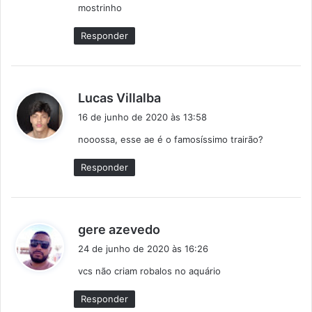
mostrinho
e
:
Responder
d
Lucas Villalba
i
16 de junho de 2020 às 13:58
s
nooossa, esse ae é o famosíssimo trairão?
s
e
Responder
:
d
gere azevedo
i
24 de junho de 2020 às 16:26
s
vcs não criam robalos no aquário
s
e
Responder
: