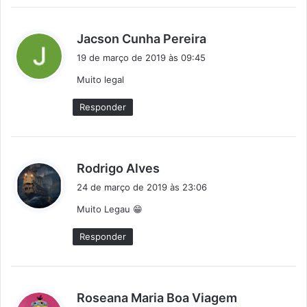
d
Jacson Cunha Pereira
i
19 de março de 2019 às 09:45
s
Muito legal
s
e
Responder
:
d
Rodrigo Alves
i
24 de março de 2019 às 23:06
s
Muito Legau 😁
s
e
Responder
:
d
Roseana Maria Boa Viagem