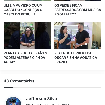
UM LIMPA VIDRO OU UM
OS PEIXES FICAM
CASCUDO? CONHEÇA O
ESTRESSADOS COM MÚSICA
CASCUDO PITBULL!
E SOM ALTO?
PLANTAS, ROCHS E RAÍZES
VISITA DO HERBERT DA
PODEM ALTERAR O PH DA
OSCAR FISH NA AQUÁTICA
ÁGUA?
BRAZIL!
48 Comentários
d
Jefferson Silva
i