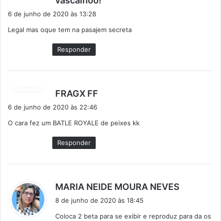
vascainoo!
i
6 de junho de 2020 às 13:28
s
Legal mas oque tem na pasajem secreta
s
e
Responder
:
d
FRAGX FF
i
6 de junho de 2020 às 22:46
s
O cara fez um BATLE ROYALE de peixes kk
s
e
Responder
:
d
MARIA NEIDE MOURA NEVES
i
8 de junho de 2020 às 18:45
s
Coloca 2 beta para se exibir e reproduz para da os
s