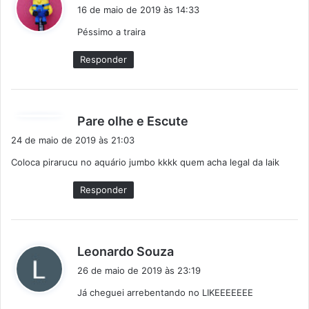
i
16 de maio de 2019 às 14:33
s
Péssimo a traira
s
e
Responder
:
d
Pare olhe e Escute
i
24 de maio de 2019 às 21:03
s
Coloca pirarucu no aquário jumbo kkkk quem acha legal da laik
s
e
Responder
:
d
Leonardo Souza
i
26 de maio de 2019 às 23:19
s
Já cheguei arrebentando no LIKEEEEEEE
s