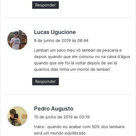
e
Responder
:
d
Lucas Ugucione
i
8 de junho de 2019 às 08:44
s
Lambari um saco meu vô lambari da pescaria e
s
depois quando que ele colocou no na caixa d'água
e
quando que ele foi lá voltar depois de sei lá
:
quantos dias tinha um monte de lambari
Responder
d
Pedro Augusto
i
10 de junho de 2019 às 03:19
s
traira : quando eu acabar com 50% dos lambaris
s
será um mundo equilibrado
e