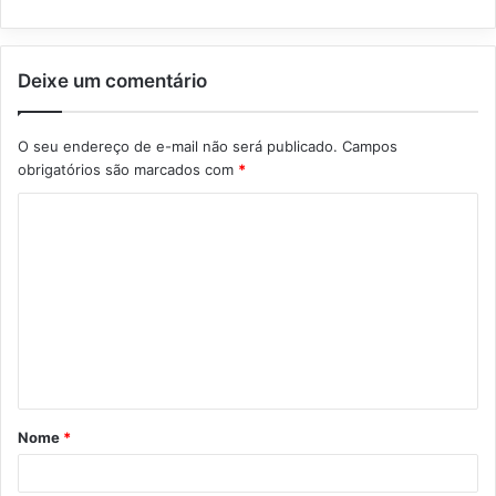
Deixe um comentário
O seu endereço de e-mail não será publicado.
Campos
obrigatórios são marcados com
*
C
o
m
e
n
t
á
Nome
*
r
i