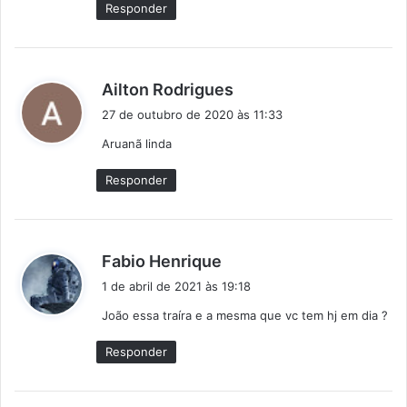
Responder
:
d
Ailton Rodrigues
i
27 de outubro de 2020 às 11:33
s
Aruanã linda
s
e
Responder
:
d
Fabio Henrique
i
1 de abril de 2021 às 19:18
s
João essa traíra e a mesma que vc tem hj em dia ?
s
e
Responder
: