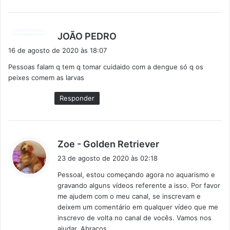
d
JOÃO PEDRO
i
16 de agosto de 2020 às 18:07
s
Pessoas falam q tem q tomar cuidaido com a dengue só q os
s
peixes comem as larvas
e
:
Responder
d
Zoe - Golden Retriever
i
23 de agosto de 2020 às 02:18
s
Pessoal, estou começando agora no aquarismo e
s
gravando alguns vídeos referente a isso. Por favor
e
me ajudem com o meu canal, se inscrevam e
:
deixem um comentário em qualquer vídeo que me
inscrevo de volta no canal de vocês. Vamos nos
ajudar. Abraços