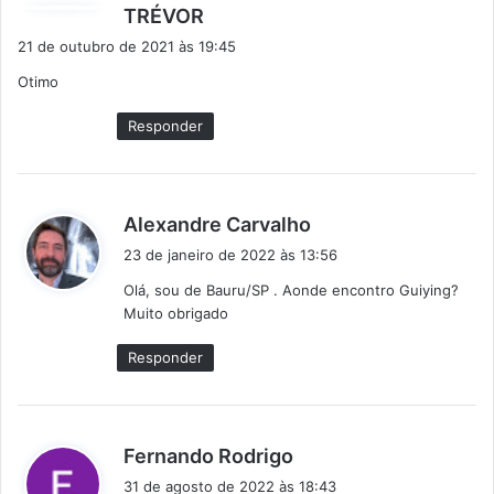
d
TRÉVOR
i
21 de outubro de 2021 às 19:45
s
Otimo
s
e
Responder
:
d
Alexandre Carvalho
i
23 de janeiro de 2022 às 13:56
s
Olá, sou de Bauru/SP . Aonde encontro Guiying?
s
Muito obrigado
e
:
Responder
d
Fernando Rodrigo
i
31 de agosto de 2022 às 18:43