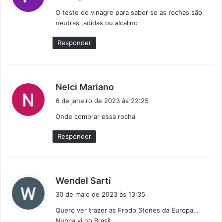
s
O teste do vinagre para saber se as rochas são
s
neutras ,adidas ou alcalino
e
:
Responder
d
Nelci Mariano
i
6 de janeiro de 2023 às 22:25
s
Onde comprar essa rocha
s
e
Responder
:
d
Wendel Sarti
i
30 de maio de 2023 às 13:35
s
Quero ver trazer as Frodo Stones da Europa…
s
Nunca vi no Brasil.