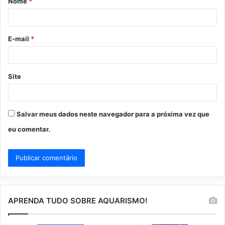
Nome
*
r
i
o
E-mail
*
*
Site
Salvar meus dados neste navegador para a próxima vez que
eu comentar.
APRENDA TUDO SOBRE AQUARISMO!