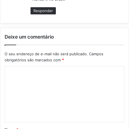
e
:
Responder
Deixe um comentário
O seu endereço de e-mail não será publicado.
Campos
obrigatórios são marcados com
*
C
o
m
e
n
t
á