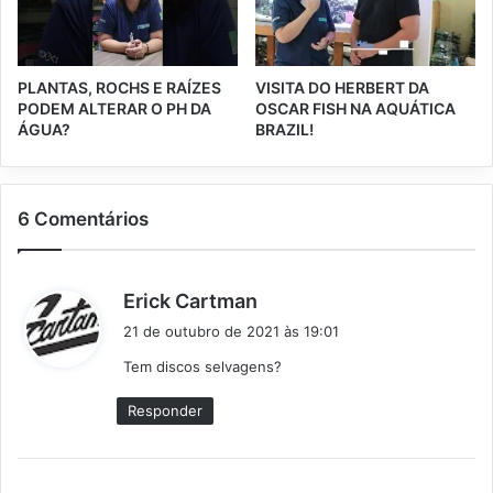
PLANTAS, ROCHS E RAÍZES
VISITA DO HERBERT DA
PODEM ALTERAR O PH DA
OSCAR FISH NA AQUÁTICA
ÁGUA?
BRAZIL!
6 Comentários
d
Erick Cartman
i
21 de outubro de 2021 às 19:01
s
Tem discos selvagens?
s
e
Responder
: