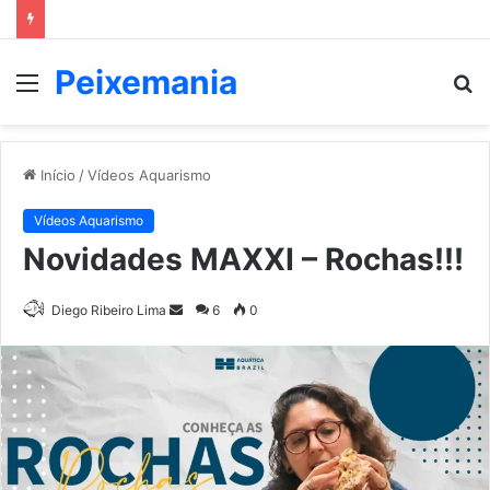
Peixemania
Menu
P
p
Início
/
Vídeos Aquarismo
Vídeos Aquarismo
Novidades MAXXI – Rochas!!!
Mande
Diego Ribeiro Lima
6
0
um
e-
mail