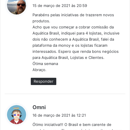
i
15 de março de 2021 às 20:59
s
Parabéns pelas iniciativas de trazerem novos
s
produtos.
e
Acho que vou começar a cobrar comissão da
:
Aquática Brasil, indiquei para 4 lojistas, inclusive
dois não conhecem a Aquática Brasil, falei da
plataforma da monoy e os lojistas ficaram
interessados. Espero que renda bons negócios
para Aquática Brasil, Lojistas e Clientes.
Ótima semana
Abraço.
Responder
d
Omni
i
16 de março de 2021 às 12:21
s
Ótimo iniciativa!!! O Brasil e bem carente de
s