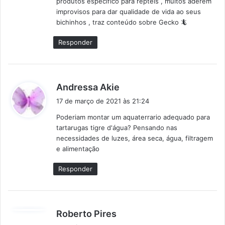
produtos específico para répteis , muitos aderem
e
improvisos para dar qualidade de vida ao seus
:
bichinhos , traz conteúdo sobre Gecko 🦎
Responder
d
Andressa Akie
i
17 de março de 2021 às 21:24
s
Poderiam montar um aquaterrario adequado para
s
tartarugas tigre d'água? Pensando nas
e
necessidades de luzes, área seca, água, filtragem
:
e alimentação
Responder
d
Roberto Pires
i