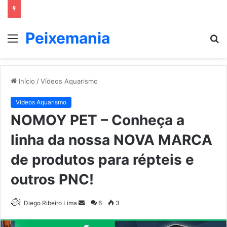
Peixemania
Menu
P
p
Início
/
Vídeos Aquarismo
Vídeos Aquarismo
NOMOY PET – Conheça a
linha da nossa NOVA MARCA
de produtos para répteis e
outros PNC!
Mande
Diego Ribeiro Lima
6
3
um
e-