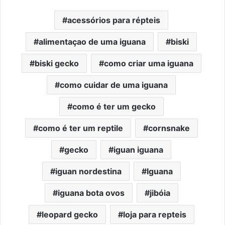
acessórios para répteis
alimentaçao de uma iguana
biski
biski gecko
como criar uma iguana
como cuidar de uma iguana
como é ter um gecko
como é ter um reptile
cornsnake
gecko
iguan iguana
iguan nordestina
Iguana
iguana bota ovos
jibóia
leopard gecko
loja para repteis