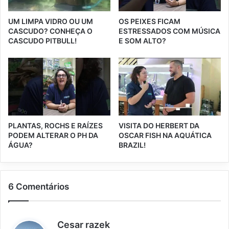
UM LIMPA VIDRO OU UM
OS PEIXES FICAM
CASCUDO? CONHEÇA O
ESTRESSADOS COM MÚSICA
CASCUDO PITBULL!
E SOM ALTO?
PLANTAS, ROCHS E RAÍZES
VISITA DO HERBERT DA
PODEM ALTERAR O PH DA
OSCAR FISH NA AQUÁTICA
ÁGUA?
BRAZIL!
6 Comentários
d
Cesar razek