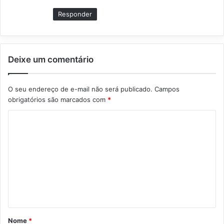
e
Responder
:
Deixe um comentário
O seu endereço de e-mail não será publicado.
Campos
obrigatórios são marcados com
*
C
o
m
e
n
t
á
Nome
*
r