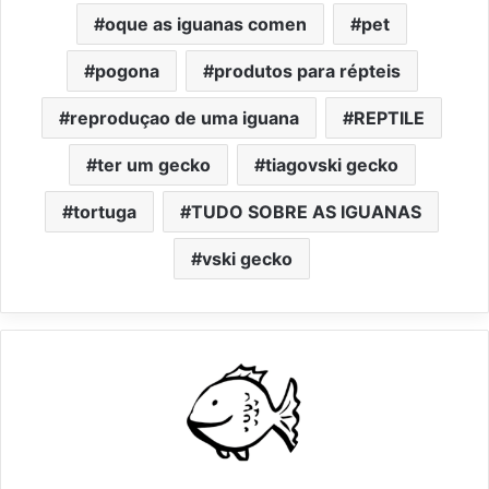
oque as iguanas comen
pet
pogona
produtos para répteis
reproduçao de uma iguana
REPTILE
ter um gecko
tiagovski gecko
tortuga
TUDO SOBRE AS IGUANAS
vski gecko