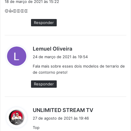
18 de março de 2021 às 15:22
s
😊👍👏👏👏👏
s
e
Responder
:
d
Lemuel Oliveira
i
24 de março de 2021 às 19:54
s
Fala mais sobre esses dois modelos de terrario de
s
de contorno preto!
e
:
Responder
d
UNLIMITED STREAM TV
i
27 de agosto de 2021 às 19:46
s
Top
s