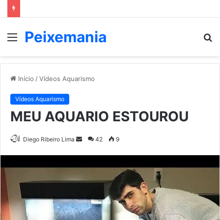
Peixemania
Menu
P
p
Início
/
Vídeos Aquarismo
Vídeos Aquarismo
MEU AQUARIO ESTOUROU
Mande
Diego Ribeiro Lima
42
9
um
e-
mail