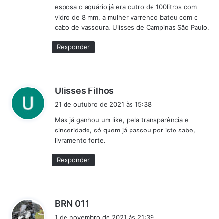
esposa o aquário já era outro de 100litros com
vidro de 8 mm, a mulher varrendo bateu com o
cabo de vassoura. Ulisses de Campinas São Paulo.
Responder
d
Ulisses Filhos
i
21 de outubro de 2021 às 15:38
s
Mas já ganhou um like, pela transparência e
s
sinceridade, só quem já passou por isto sabe,
e
livramento forte.
:
Responder
d
BRN 011
i
1 de novembro de 2021 às 21:39