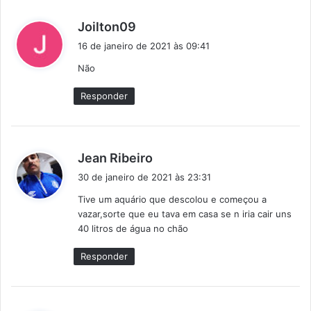
d
Joilton09
i
16 de janeiro de 2021 às 09:41
s
Não
s
e
Responder
:
d
Jean Ribeiro
i
30 de janeiro de 2021 às 23:31
s
Tive um aquário que descolou e começou a
s
vazar,sorte que eu tava em casa se n iria cair uns
e
40 litros de água no chão
:
Responder