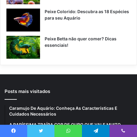
Peixe Colorido: Descubra as 18 Espécies
para seu Aquário
Peixe Betta não quer comer? Dicas
essenciais!
Posts mais visitados
Caramujo De Aquário: Conheça As Características E
Cuidados Necessários
A RARÍSSIMA TRAÍRA COR DE OURO QUE VALE MUITO
DINHEIRO!!
Facebook
Twitter
WhatsApp
Telegram
Viber