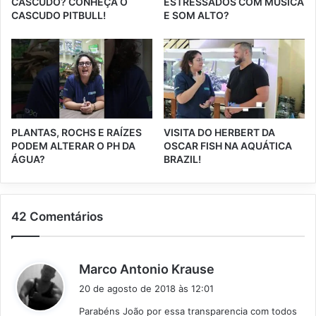
CASCUDO? CONHEÇA O
ESTRESSADOS COM MÚSICA
CASCUDO PITBULL!
E SOM ALTO?
PLANTAS, ROCHS E RAÍZES
VISITA DO HERBERT DA
PODEM ALTERAR O PH DA
OSCAR FISH NA AQUÁTICA
ÁGUA?
BRAZIL!
42 Comentários
d
Marco Antonio Krause
i
20 de agosto de 2018 às 12:01
s
Parabéns João por essa transparencia com todos
s