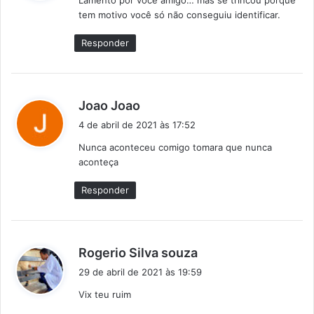
Lamento por você amigo… mas se trincou porque
s
tem motivo você só não conseguiu identificar.
e
:
Responder
d
Joao Joao
i
4 de abril de 2021 às 17:52
s
Nunca aconteceu comigo tomara que nunca
s
aconteça
e
:
Responder
d
Rogerio Silva souza
i
29 de abril de 2021 às 19:59
s
Vix teu ruim
s