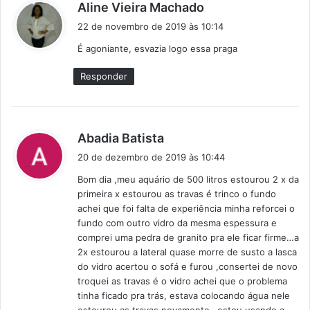
d
Aline Vieira Machado
i
22 de novembro de 2019 às 10:14
s
É agoniante, esvazia logo essa praga
s
e
Responder
:
d
Abadia Batista
i
20 de dezembro de 2019 às 10:44
s
Bom dia ,meu aquário de 500 litros estourou 2 x da
s
primeira x estourou as travas é trinco o fundo
e
achei que foi falta de experiência minha reforcei o
:
fundo com outro vidro da mesma espessura e
comprei uma pedra de granito pra ele ficar firme…a
2x estourou a lateral quase morre de susto a lasca
do vidro acertou o sofá e furou ,consertei de novo
troquei as travas é o vidro achei que o problema
tinha ficado pra trás, estava colocando água nele