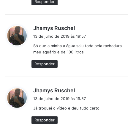
Responder
:
d
Jhamys Ruschel
i
13 de julho de 2019 às 19:57
s
Só que a minha a água saiu toda pela rachadura
s
meu aquário e de 100 litros
e
:
Responder
d
Jhamys Ruschel
i
13 de julho de 2019 às 19:57
s
Já troquei o vídeo e deu tudo certo
s
e
Responder
: