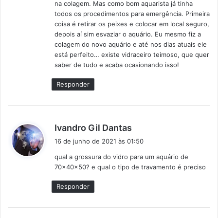
na colagem. Mas como bom aquarista já tinha
todos os procedimentos para emergência. Primeira
coisa é retirar os peixes e colocar em local seguro,
depois aí sim esvaziar o aquário. Eu mesmo fiz a
colagem do novo aquário e até nos dias atuais ele
está perfeito… existe vidraceiro teimoso, que quer
saber de tudo e acaba ocasionando isso!
Responder
d
Ivandro Gil Dantas
i
16 de junho de 2021 às 01:50
s
qual a grossura do vidro para um aquário de
s
70x40x50? e qual o tipo de travamento é preciso
e
:
Responder