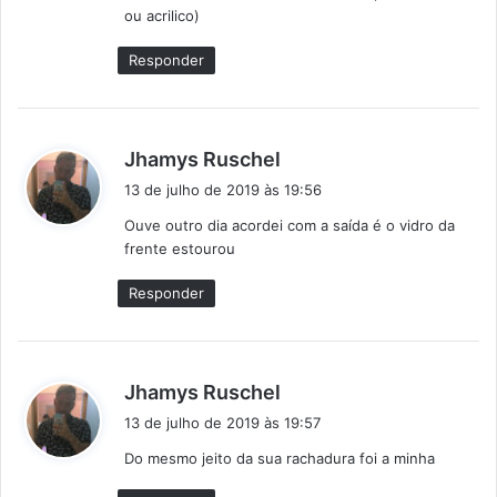
e
ou acrilico)
:
Responder
d
Jhamys Ruschel
i
13 de julho de 2019 às 19:56
s
Ouve outro dia acordei com a saída é o vidro da
s
frente estourou
e
:
Responder
d
Jhamys Ruschel
i
13 de julho de 2019 às 19:57
s
Do mesmo jeito da sua rachadura foi a minha
s
e