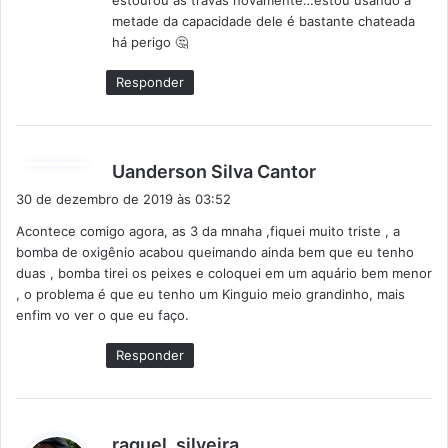
estourou as travas novamente…estou usando a
metade da capacidade dele é bastante chateada
há perigo 🤔
Responder
d
Uanderson Silva Cantor
i
30 de dezembro de 2019 às 03:52
s
Acontece comigo agora, as 3 da mnaha ,fiquei muito triste , a
s
bomba de oxigênio acabou queimando ainda bem que eu tenho
e
duas , bomba tirei os peixes e coloquei em um aquário bem menor
:
, o problema é que eu tenho um Kinguio meio grandinho, mais
enfim vo ver o que eu faço.
Responder
d
raquel. silveira