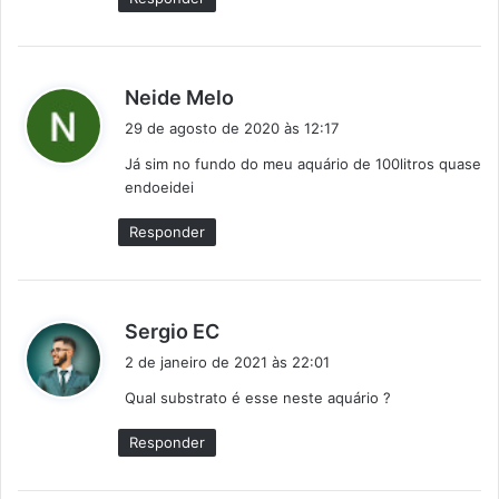
:
d
Neide Melo
i
29 de agosto de 2020 às 12:17
s
Já sim no fundo do meu aquário de 100litros quase
s
endoeidei
e
:
Responder
d
Sergio EC
i
2 de janeiro de 2021 às 22:01
s
Qual substrato é esse neste aquário ?
s
e
Responder
: