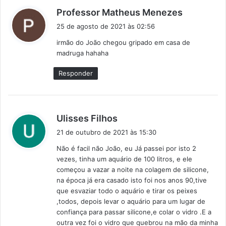
d
Professor Matheus Menezes
i
25 de agosto de 2021 às 02:56
s
irmão do João chegou gripado em casa de
s
madruga hahaha
e
:
Responder
d
Ulisses Filhos
i
21 de outubro de 2021 às 15:30
s
Não é facil não João, eu Já passei por isto 2
s
vezes, tinha um aquário de 100 litros, e ele
e
começou a vazar a noite na colagem de silicone,
:
na época já era casado isto foi nos anos 90,tive
que esvaziar todo o aquário e tirar os peixes
,todos, depois levar o aquário para um lugar de
confiança para passar silicone,e colar o vidro .E a
outra vez foi o vidro que quebrou na mão da minha