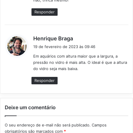
nao, trinca mesmo!
e
:
Responder
d
Henrique Braga
i
19 de fevereiro de 2023 às 09:46
s
Em aquários com altura maior que a largura, a
s
pressão no vidro é mais alta. O ideal é que a altura
e
do vidro seja mais baixa.
:
Responder
Deixe um comentário
O seu endereço de e-mail não será publicado.
Campos
obrigatórios são marcados com
*