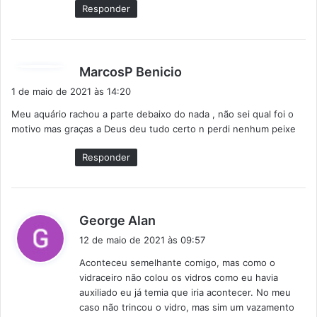
e
Responder
:
d
MarcosP Benicio
i
1 de maio de 2021 às 14:20
s
Meu aquário rachou a parte debaixo do nada , não sei qual foi o
s
motivo mas graças a Deus deu tudo certo n perdi nenhum peixe
e
:
Responder
d
George Alan
i
12 de maio de 2021 às 09:57
s
Aconteceu semelhante comigo, mas como o
s
vidraceiro não colou os vidros como eu havia
e
auxiliado eu já temia que iria acontecer. No meu
:
caso não trincou o vidro, mas sim um vazamento