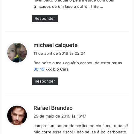
nível baixo o aquário pela metade com dois
:
trincados de um lado a outro , trite …
Responder
d
michael calquete
i
11 de abril de 2019 às 02:04
s
Boa noite o meu aquário acabou de estourar as
s
00:45
kkk b.o Cara
e
:
Responder
d
Rafael Brandao
i
25 de maio de 2019 às 16:17
s
comprei um pound de acrílico no chuí, muito bom!!
s
não corre esse risco! ( não sei se é policarbonato