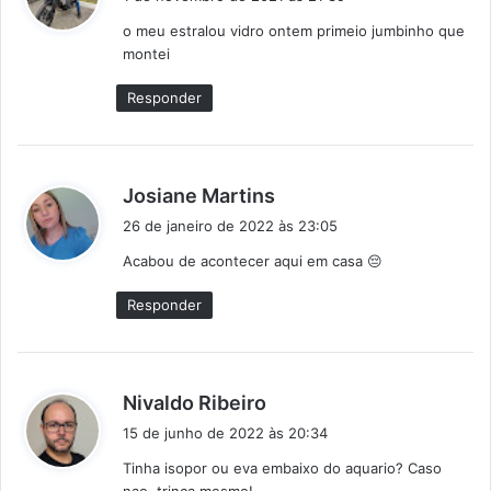
s
o meu estralou vidro ontem primeio jumbinho que
s
montei
e
:
Responder
d
Josiane Martins
i
26 de janeiro de 2022 às 23:05
s
Acabou de acontecer aqui em casa 😔
s
e
Responder
:
d
Nivaldo Ribeiro
i
15 de junho de 2022 às 20:34
s
Tinha isopor ou eva embaixo do aquario? Caso
s