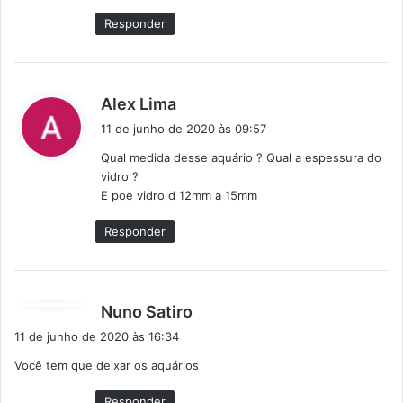
e
Responder
:
d
Alex Lima
i
11 de junho de 2020 às 09:57
s
Qual medida desse aquário ? Qual a espessura do
s
vidro ?
e
E poe vidro d 12mm a 15mm
:
Responder
d
Nuno Satiro
i
11 de junho de 2020 às 16:34
s
Você tem que deixar os aquários
s
e
Responder