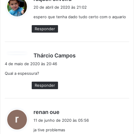
i
20 de abril de 2020 às 21:02
s
espero que tenha dado tudo certo com o aquario
s
e
Responder
:
d
Thárcio Campos
i
4 de maio de 2020 às 20:46
s
Qual a espessura?
s
e
Responder
:
d
renan oue
i
11 de junho de 2020 às 05:56
s
ja tive problemas
s