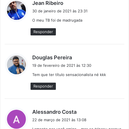
d
Jean Ribeiro
i
30 de janeiro de 2021 às 23:31
s
O meu TB foi de madrugada
s
e
Responder
:
d
Douglas Pereira
i
19 de fevereiro de 2021 às 12:30
s
Tem que ter título sensacionalista né kkk
s
e
Responder
:
d
Alessandro Costa
i
22 de março de 2021 às 13:08
s