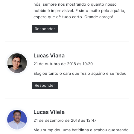
nós, sempre nos mostrando o quanto nosso
e
hobbie é imprevisivel. E sinto muito pelo aquário,
:
espero que dê tudo certo. Grande abraço!
Responder
d
Lucas Viana
i
21 de outubro de 2018 às 19:20
s
Elogiou tanto o cara que fez o aquário e se fudeu
s
e
Responder
:
d
Lucas Vilela
i
21 de dezembro de 2018 às 12:47
s
Meu sump deu uma batidinha e acabou quebrando
s