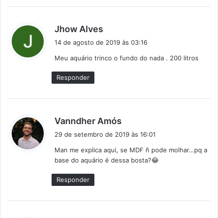
d
Jhow Alves
i
14 de agosto de 2019 às 03:16
s
Meu aquário trinco o fundo do nada . 200 litros
s
e
Responder
:
d
Vanndher Amós
i
29 de setembro de 2019 às 16:01
s
Man me explica aqui, se MDF ñ pode molhar…pq a
s
base do aquário é dessa bosta?😂
e
:
Responder