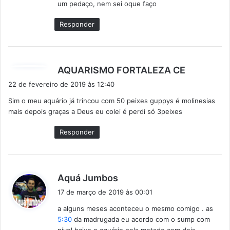
um pedaço, nem sei oque faço
e
:
Responder
d
AQUARISMO FORTALEZA CE
i
22 de fevereiro de 2019 às 12:40
s
Sim o meu aquário já trincou com 50 peixes guppys é molinesias
s
mais depois graças a Deus eu colei é perdi só 3peixes
e
:
Responder
d
Aquá Jumbos
i
17 de março de 2019 às 00:01
s
a alguns meses aconteceu o mesmo comigo . as
s
5:30
da madrugada eu acordo com o sump com
e