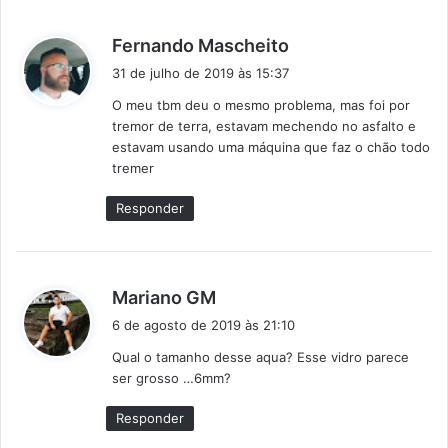
d
Fernando Mascheito
i
31 de julho de 2019 às 15:37
s
O meu tbm deu o mesmo problema, mas foi por
s
tremor de terra, estavam mechendo no asfalto e
e
estavam usando uma máquina que faz o chão todo
:
tremer
Responder
d
Mariano GM
i
6 de agosto de 2019 às 21:10
s
Qual o tamanho desse aqua? Esse vidro parece
s
ser grosso …6mm?
e
:
Responder