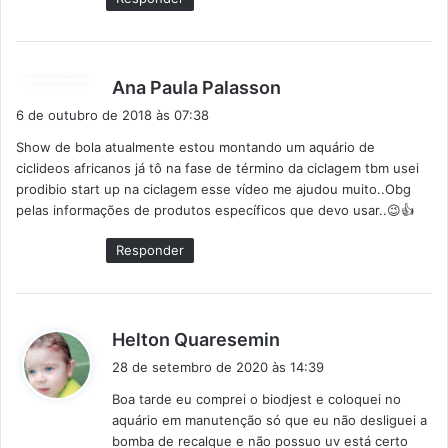
d
Ana Paula Palasson
i
6 de outubro de 2018 às 07:38
s
Show de bola atualmente estou montando um aquário de
s
ciclideos africanos já tô na fase de término da ciclagem tbm usei
e
prodibio start up na ciclagem esse vídeo me ajudou muito..Obg
:
pelas informações de produtos específicos que devo usar..😉👍
Responder
d
Helton Quaresemin
i
28 de setembro de 2020 às 14:39
s
Boa tarde eu comprei o biodjest e coloquei no
s
aquário em manutenção só que eu não desliguei a
e
bomba de recalque e não possuo uv está certo