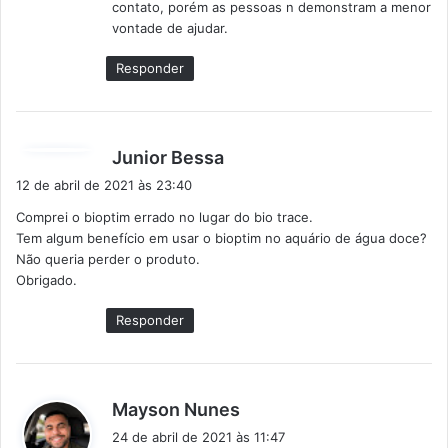
contato, porém as pessoas n demonstram a menor
e
vontade de ajudar.
:
Responder
d
Junior Bessa
i
12 de abril de 2021 às 23:40
s
Comprei o bioptim errado no lugar do bio trace.
s
Tem algum benefício em usar o bioptim no aquário de água doce?
e
Não queria perder o produto.
:
Obrigado.
Responder
d
Mayson Nunes
i
24 de abril de 2021 às 11:47