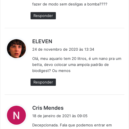
:
fazer de modo sem desligas a bomba????
Responder
d
ELEVEN
i
24 de novembro de 2020 às 13:34
s
Olá, meu aquario tem 20 litros, é um nano pra um
s
betta, devo colocar uma ampola padrão de
e
biodigest? Ou menos
:
Responder
d
Cris Mendes
i
18 de janeiro de 2021 às 09:05
s
Decepcionada. Fala que podemos entrar em
s