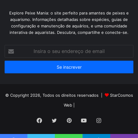
Explore Peixe Mania: o site perfeito para amantes de peixes e
aquarismo. Informações detalhadas sobre espécies, guias de
configuração e manutenção de aquários, e uma comunidade
interativa de aquaristas. Descubra, compartilhe e conecte-se.
Insira
o
seu
endereço
de
email
© Copyright 2026, Todos os direitos reservados |
StarCosmos
Web
|
Facebook
Twitter
Pinterest
YouTube
Instagram