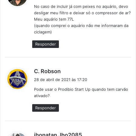
s
No caso de incluir já com peixes no aquário, devo
s
desligar meu filtro e deixar só o compressor de ar?
e
Meu aquário tem 77L
:
(quando comprei o aquário não me informaram da
ciclagem)
Responder
d
C. Robson
i
28 de abril de 2021 às 17:20
s
Pode usar o Prodibio Start Up quando tem carvão
s
ativado?
e
:
Responder
d
jhonatan Jho2085