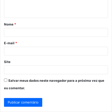
n
t
á
Nome
*
r
i
o
E-mail
*
*
Site
Salvar meus dados neste navegador para a próxima vez que
eu comentar.