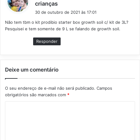
d
crianças
i
30 de outubro de 2021 às 17:01
s
Não tem tbm o kit prodibio starter box growth soil c/ kit de 3L?
s
Pesquisei e tem somente de 9 L se falando de growth soil.
e
:
Responder
Deixe um comentário
O seu endereço de e-mail não será publicado.
Campos
obrigatórios são marcados com
*
C
o
m
e