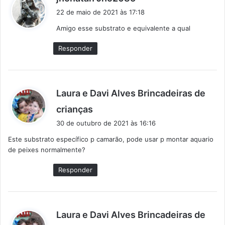
i
22 de maio de 2021 às 17:18
s
Amigo esse substrato e equivalente a qual
s
e
Responder
:
Laura e Davi Alves Brincadeiras de
d
crianças
i
30 de outubro de 2021 às 16:16
s
Este substrato específico p camarão, pode usar p montar aquario
s
de peixes normalmente?
e
:
Responder
Laura e Davi Alves Brincadeiras de