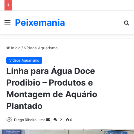
Peixemania
Menu
P
p
Início
/
Vídeos Aquarismo
Vídeos Aquarismo
Linha para Água Doce
Prodibio – Produtos e
Montagem de Aquário
Plantado
Mande
Diego Ribeiro Lima
12
0
um
e-