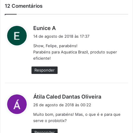
12 Comentários
d
Eunice A
i
14 de agosto de 2018 às 17:37
s
Show, Felipe, parabéns!
s
Parabéns para Aquatica Brazil, produto super
e
eficiente!
:
Responder
d
Átila Caled Dantas Oliveira
i
26 de agosto de 2018 às 00:22
s
Muito bom, parabéns! Mas, o que é e para que
s
serve o probiotix?
e
:
Responder