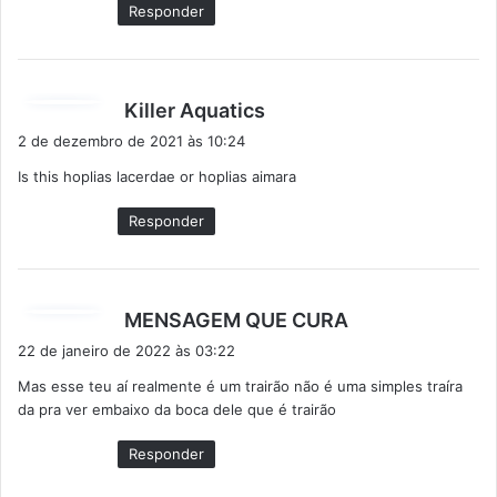
:
Responder
d
Killer Aquatics
i
2 de dezembro de 2021 às 10:24
s
Is this hoplias lacerdae or hoplias aimara
s
e
Responder
:
d
MENSAGEM QUE CURA
i
22 de janeiro de 2022 às 03:22
s
Mas esse teu aí realmente é um trairão não é uma simples traíra
s
da pra ver embaixo da boca dele que é trairão
e
:
Responder