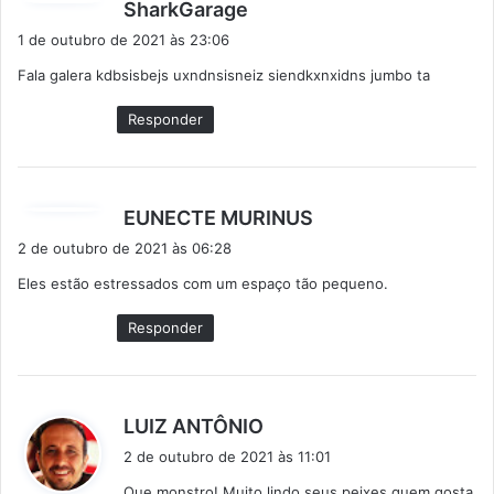
d
SharkGarage
i
1 de outubro de 2021 às 23:06
s
Fala galera kdbsisbejs uxndnsisneiz siendkxnxidns jumbo ta
s
e
Responder
:
d
EUNECTE MURINUS
i
2 de outubro de 2021 às 06:28
s
Eles estão estressados com um espaço tão pequeno.
s
e
Responder
:
d
LUIZ ANTÔNIO
i
2 de outubro de 2021 às 11:01
s
Que monstro! Muito lindo seus peixes,quem gosta