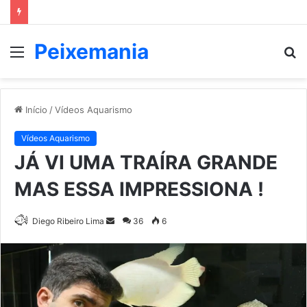
Peixemania
Menu
P
p
Início
/
Vídeos Aquarismo
Vídeos Aquarismo
JÁ VI UMA TRAÍRA GRANDE
MAS ESSA IMPRESSIONA !
Mande
Diego Ribeiro Lima
36
6
um
e-
mail