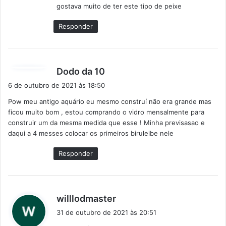
gostava muito de ter este tipo de peixe
:
Responder
d
Dodo da 10
i
6 de outubro de 2021 às 18:50
s
Pow meu antigo aquário eu mesmo construí não era grande mas
s
ficou muito bom , estou comprando o vidro mensalmente para
e
construir um da mesma medida que esse ! Minha previsasao e
:
daqui a 4 messes colocar os primeiros biruleibe nele
Responder
d
willlodmaster
i
31 de outubro de 2021 às 20:51
s