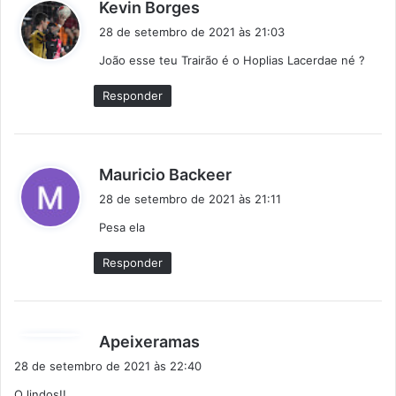
d
Kevin Borges
i
28 de setembro de 2021 às 21:03
s
João esse teu Trairão é o Hoplias Lacerdae né ?
s
e
Responder
:
d
Mauricio Backeer
i
28 de setembro de 2021 às 21:11
s
Pesa ela
s
e
Responder
:
d
Apeixeramas
i
28 de setembro de 2021 às 22:40
s
Q lindos!!