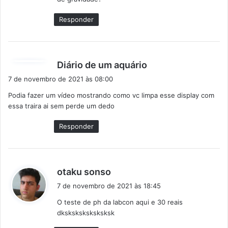
Responder
d
Diário de um aquário
i
7 de novembro de 2021 às 08:00
s
Podia fazer um vídeo mostrando como vc limpa esse display com
s
essa traira ai sem perde um dedo
e
:
Responder
d
otaku sonso
i
7 de novembro de 2021 às 18:45
s
O teste de ph da labcon aqui e 30 reais
s
dksksksksksksksk
e