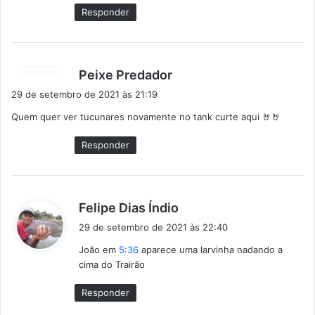
Responder
d
Peixe Predador
i
29 de setembro de 2021 às 21:19
s
Quem quer ver tucunares novamente no tank curte aqui 🤘🤘
s
e
Responder
:
d
Felipe Dias Índio
i
29 de setembro de 2021 às 22:40
s
João em
5:36
aparece uma larvinha nadando a
s
cima do Trairão
e
:
Responder