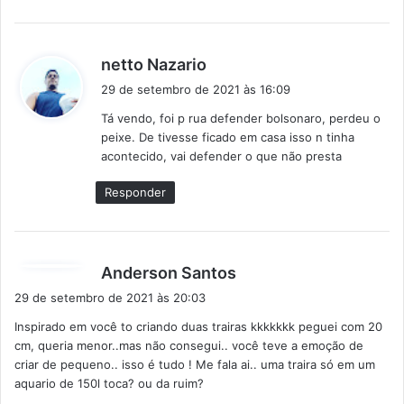
d
netto Nazario
i
29 de setembro de 2021 às 16:09
s
Tá vendo, foi p rua defender bolsonaro, perdeu o
s
peixe. De tivesse ficado em casa isso n tinha
e
acontecido, vai defender o que não presta
:
Responder
d
Anderson Santos
i
29 de setembro de 2021 às 20:03
s
Inspirado em você to criando duas trairas kkkkkkk peguei com 20
s
cm, queria menor..mas não consegui.. você teve a emoção de
e
criar de pequeno.. isso é tudo ! Me fala ai.. uma traira só em um
:
aquario de 150l toca? ou da ruim?