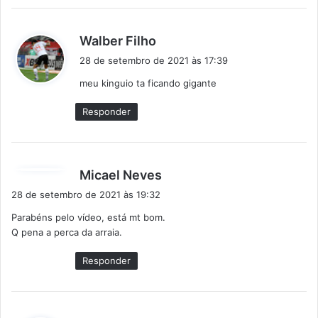
d
Walber Filho
i
28 de setembro de 2021 às 17:39
s
meu kinguio ta ficando gigante
s
e
Responder
:
d
Micael Neves
i
28 de setembro de 2021 às 19:32
s
Parabéns pelo vídeo, está mt bom.
s
Q pena a perca da arraia.
e
:
Responder