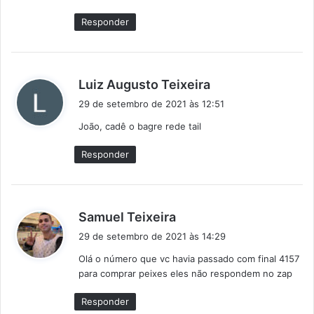
:
Responder
d
Luiz Augusto Teixeira
i
29 de setembro de 2021 às 12:51
s
João, cadê o bagre rede tail
s
e
Responder
:
d
Samuel Teixeira
i
29 de setembro de 2021 às 14:29
s
Olá o número que vc havia passado com final 4157
s
para comprar peixes eles não respondem no zap
e
:
Responder