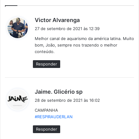
d
Victor Alvarenga
i
27 de setembro de 2021 às 12:39
s
Melhor canal de aquarismo da américa latina. Muito
s
bom, João, sempre nos trazendo o melhor
e
conteúdo.
:
Responder
d
Jaime. Glicério sp
i
28 de setembro de 2021 às 16:02
s
CAMPANHA
s
#RESPIRAUDERLAN
e
:
Responder