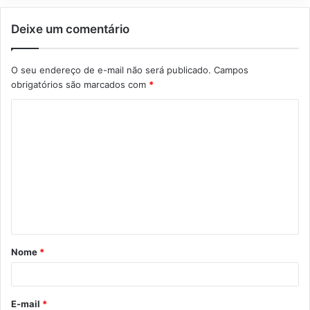
Deixe um comentário
O seu endereço de e-mail não será publicado.
Campos
obrigatórios são marcados com
*
C
o
m
e
n
t
á
Nome
*
r
i
o
E-mail
*