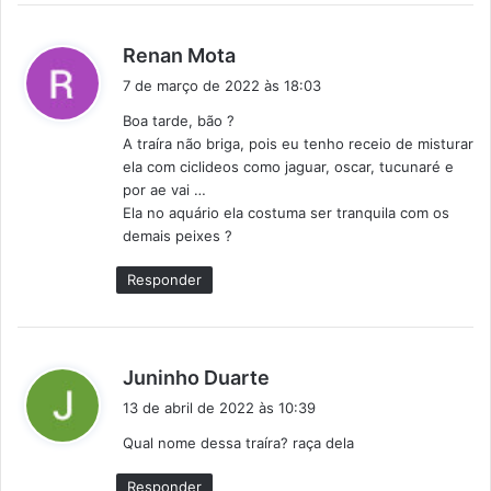
d
Renan Mota
i
7 de março de 2022 às 18:03
s
Boa tarde, bão ?
s
A traíra não briga, pois eu tenho receio de misturar
e
ela com ciclideos como jaguar, oscar, tucunaré e
:
por ae vai …
Ela no aquário ela costuma ser tranquila com os
demais peixes ?
Responder
d
Juninho Duarte
i
13 de abril de 2022 às 10:39
s
Qual nome dessa traíra? raça dela
s
e
Responder