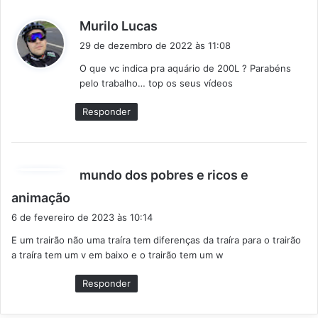
d
Murilo Lucas
i
29 de dezembro de 2022 às 11:08
s
O que vc indica pra aquário de 200L ? Parabéns
s
pelo trabalho… top os seus vídeos
e
:
Responder
mundo dos pobres e ricos e
d
animação
i
6 de fevereiro de 2023 às 10:14
s
E um trairão não uma traíra tem diferenças da traíra para o trairão
s
a traíra tem um v em baixo e o trairão tem um w
e
:
Responder