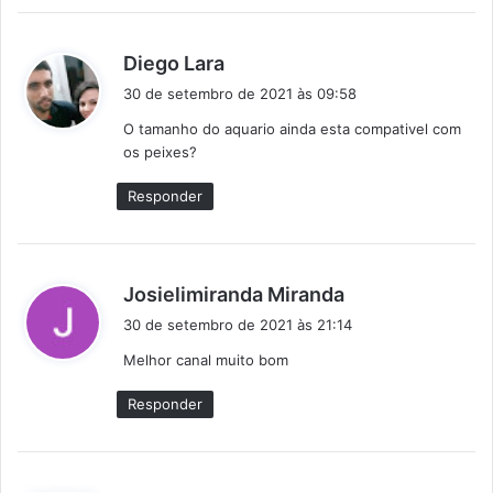
d
Diego Lara
i
30 de setembro de 2021 às 09:58
s
O tamanho do aquario ainda esta compativel com
s
os peixes?
e
:
Responder
d
Josielimiranda Miranda
i
30 de setembro de 2021 às 21:14
s
Melhor canal muito bom
s
e
Responder
: