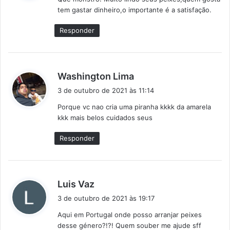
s
tem gastar dinheiro,o importante é a satisfação.
e
:
Responder
d
Washington Lima
i
3 de outubro de 2021 às 11:14
s
Porque vc nao cria uma piranha kkkk da amarela
s
kkk mais belos cuidados seus
e
:
Responder
d
Luis Vaz
i
3 de outubro de 2021 às 19:17
s
Aqui em Portugal onde posso arranjar peixes
s
desse género?!?! Quem souber me ajude sff
e