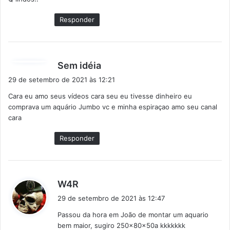
s
e
Responder
:
d
Sem idéia
i
29 de setembro de 2021 às 12:21
s
Cara eu amo seus vídeos cara seu eu tivesse dinheiro eu
s
comprava um aquário Jumbo vc e minha espiraçao amo seu canal
e
cara
:
Responder
d
W4R
i
29 de setembro de 2021 às 12:47
s
Passou da hora em João de montar um aquario
s
bem maior, sugiro 250x80x50a kkkkkkk
e