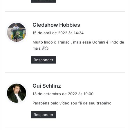
:
d
Gledshow Hobbies
i
15 de abril de 2022 às 14:34
s
Muito lindo o Trairão , mais esse Gorami é lindo de
s
mais ✌️😉
e
:
Responder
d
Gui Schlinz
i
13 de setembro de 2022 às 19:00
s
Parabéns pelo vídeo sou fã de seu trabalho
s
e
Responder
: