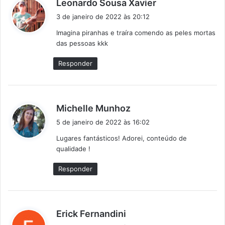
d
Leonardo Sousa Xavier
i
3 de janeiro de 2022 às 20:12
s
Imagina piranhas e traíra comendo as peles mortas
s
das pessoas kkk
e
:
Responder
d
Michelle Munhoz
i
5 de janeiro de 2022 às 16:02
s
Lugares fantásticos! Adorei, conteúdo de
s
qualidade !
e
:
Responder
d
Erick Fernandini
i