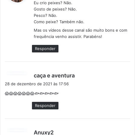
Eu crio peixes? Não.
s
Gosto de peixes? Não.
e
Pesco? Não.
:
Como peixe? Também não.
Mas os vídeos desse canal são muito bons e com
frequência venho assistir. Parabéns!
Responder
d
caça e aventura
i
28 de dezembro de 2021 às 17:56
s
😱😱😱😱😱😱😱🐟🐟🐟🐟🐟
s
e
Responder
:
d
Anuxy2