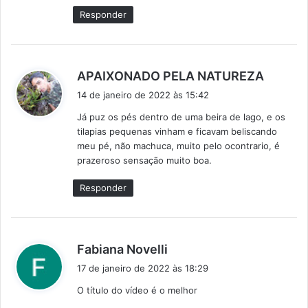
:
Responder
d
APAIXONADO PELA NATUREZA
i
14 de janeiro de 2022 às 15:42
s
Já puz os pés dentro de uma beira de lago, e os
s
tilapias pequenas vinham e ficavam beliscando
e
meu pé, não machuca, muito pelo ocontrario, é
:
prazeroso sensação muito boa.
Responder
d
Fabiana Novelli
i
17 de janeiro de 2022 às 18:29
s
O título do vídeo é o melhor
s