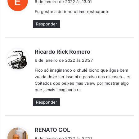
6 de janeiro de 2022 às 13:01
s
Eu gostaria de ir no ultimo restaurante
s
e
Responder
:
d
Ricardo Rick Romero
i
6 de janeiro de 2022 às 23:27
s
Fico só imaginando o chulé bicho que água bem
s
zuada deve ser isso aí o paraíso das micoses….rs
e
Coitados dos peixes mas valew por mostrar algo
:
que jamais imaginaria rs
Responder
d
RENATO GOL
i
9 de janeiro de 2022 às 22:17