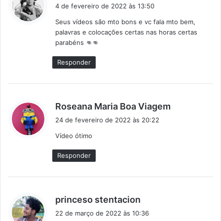
i
4 de fevereiro de 2022 às 13:50
s
Seus vídeos são mto bons e vc fala mto bem,
s
palavras e colocações certas nas horas certas
e
parabéns 👊👊
:
Responder
d
Roseana Maria Boa Viagem
i
24 de fevereiro de 2022 às 20:22
s
Vídeo ótimo
s
e
Responder
:
d
princeso stentacion
i
22 de março de 2022 às 10:36
s