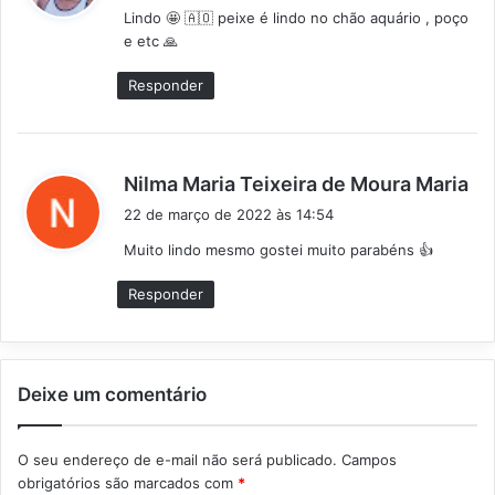
Lindo 🤩 🇦🇴 peixe é lindo no chão aquário , poço
s
e etc 🙏
e
:
Responder
d
Nilma Maria Teixeira de Moura Maria
i
22 de março de 2022 às 14:54
s
Muito lindo mesmo gostei muito parabéns 👍
s
e
Responder
:
Deixe um comentário
O seu endereço de e-mail não será publicado.
Campos
obrigatórios são marcados com
*