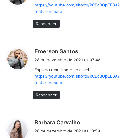
https://youtube.com/shorts/RCBcBOpEB8A?
s
feature=shareL
e
:
Responder
d
Emerson Santos
i
28 de dezembro de 2021 às 07:48
s
Explica como isso é possível
s
https://youtube.com/shorts/RCBcBOpEB8A?
e
feature=share
:
Responder
d
Barbara Carvalho
i
28 de dezembro de 2021 às 13:59
s