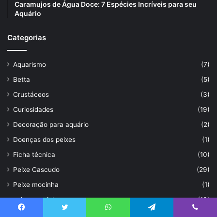
Caramujos de Água Doce: 7 Espécies Incríveis para seu
Aquário
Categorias
Aquarismo
(7)
Betta
(5)
Crustáceos
(3)
Curiosidades
(19)
Decoração para aquário
(2)
Doenças dos peixes
(1)
Ficha técnica
(10)
Peixe Cascudo
(29)
Peixe mocinha
(1)
peixes marinhos
(13)
peixes-de-agua-doce
(14)
Facebook
Twitter
WhatsApp
Telegram
Viber