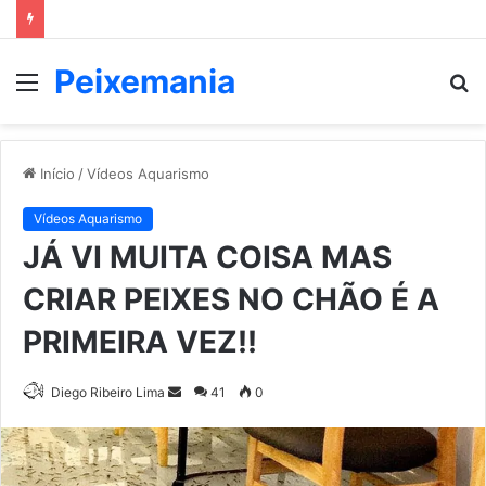
Peixemania
Menu
P
p
Início
/
Vídeos Aquarismo
Vídeos Aquarismo
JÁ VI MUITA COISA MAS
CRIAR PEIXES NO CHÃO É A
PRIMEIRA VEZ!!
Mande
Diego Ribeiro Lima
41
0
um
e-
mail