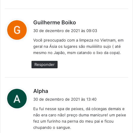
d
Guilherme Boiko
i
30 de dezembro de 2021 às 09:03
s
Você preocupado com a limpeza no Vietnam, em
s
geral na Ásia os lugares são muiiiiiiito sujo ( até
e
mesmo no Japão, msm catando o lixo da copa).
:
Responder
d
Alpha
i
30 de dezembro de 2021 às 13:40
s
Eu fui nesse spa de peixes, dá cócegas demais e
s
não era caro não! preço duma manicure! um peixe
e
fez um furinho na perna do meu pai e ficou
:
chupando o sangue.