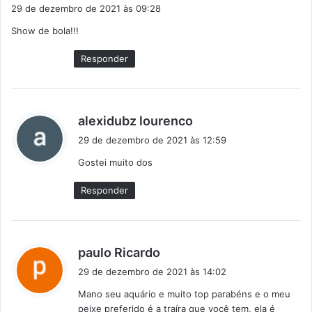
i
29 de dezembro de 2021 às 09:28
s
Show de bola!!!
s
e
Responder
:
d
alexidubz lourenco
i
29 de dezembro de 2021 às 12:59
s
Gostei muito dos
s
e
Responder
:
d
paulo Ricardo
i
29 de dezembro de 2021 às 14:02
s
Mano seu aquário e muito top parabéns e o meu
s
peixe preferido é a traíra que você tem, ela é