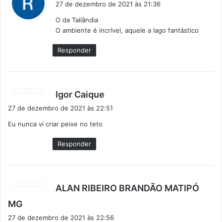
27 de dezembro de 2021 às 21:36
s
O da Tailândia
s
O ambiente é incrível, aquele a lago fantástico
e
:
Responder
d
Igor Caique
i
27 de dezembro de 2021 às 22:51
s
Eu nunca vi criar peixe no teto
s
e
Responder
:
ALAN RIBEIRO BRANDÃO MATIPÓ
d
MG
i
27 de dezembro de 2021 às 22:56