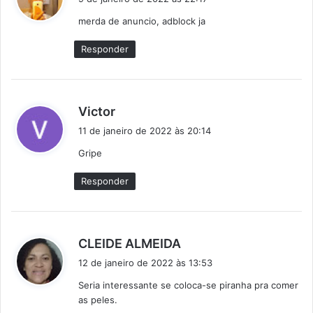
s
merda de anuncio, adblock ja
s
e
Responder
:
d
Victor
i
11 de janeiro de 2022 às 20:14
s
Gripe
s
e
Responder
:
d
CLEIDE ALMEIDA
i
12 de janeiro de 2022 às 13:53
s
Seria interessante se coloca-se piranha pra comer
s
as peles.
e