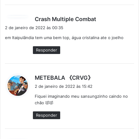
d
Crash Multiple Combat
i
2 de janeiro de 2022 às 00:35
s
em Itaipulândia tem uma bem top, água cristalina ate o joelho
s
e
Responder
:
d
METEBALA 《CRVG》
i
2 de janeiro de 2022 às 15:42
s
Fiquei imaginando meu sansungzinho caindo no
s
chão 🤣🤣
e
:
Responder