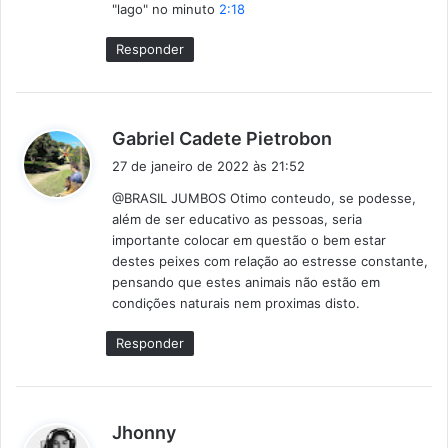
"lago" no minuto
2:18
Responder
d
Gabriel Cadete Pietrobon
i
27 de janeiro de 2022 às 21:52
s
@BRASIL JUMBOS Otimo conteudo, se podesse,
s
além de ser educativo as pessoas, seria
e
importante colocar em questão o bem estar
:
destes peixes com relação ao estresse constante,
pensando que estes animais não estão em
condições naturais nem proximas disto.
Responder
d
Jhonny