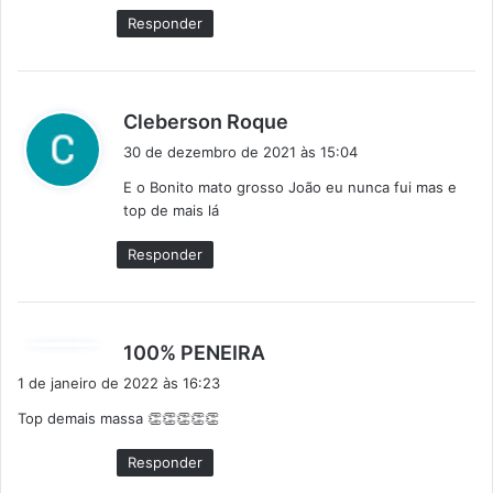
Responder
d
Cleberson Roque
i
30 de dezembro de 2021 às 15:04
s
E o Bonito mato grosso João eu nunca fui mas e
s
top de mais lá
e
:
Responder
d
100% PENEIRA
i
1 de janeiro de 2022 às 16:23
s
Top demais massa 👏👏👏👏👏
s
e
Responder
: