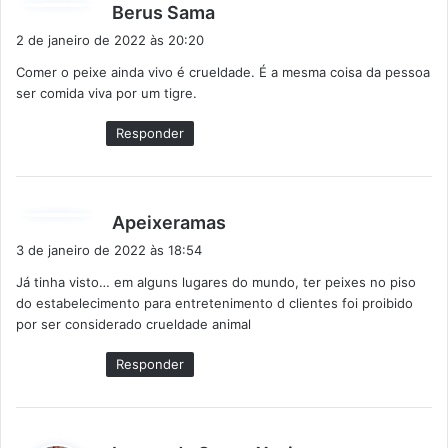
d
Berus Sama
i
2 de janeiro de 2022 às 20:20
s
Comer o peixe ainda vivo é crueldade. É a mesma coisa da pessoa
s
ser comida viva por um tigre.
e
:
Responder
d
Apeixeramas
i
3 de janeiro de 2022 às 18:54
s
Já tinha visto… em alguns lugares do mundo, ter peixes no piso
s
do estabelecimento para entretenimento d clientes foi proibido
e
por ser considerado crueldade animal
:
Responder