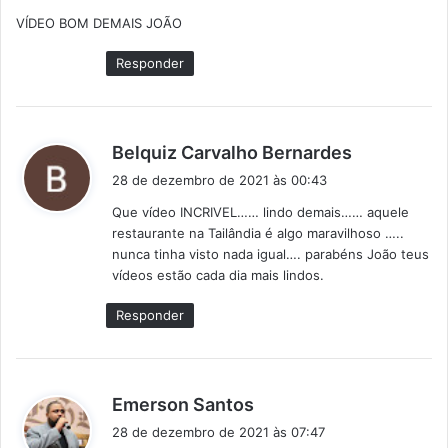
s
VÍDEO BOM DEMAIS JOÃO
s
e
Responder
:
d
Belquiz Carvalho Bernardes
i
28 de dezembro de 2021 às 00:43
s
Que vídeo INCRIVEL…… lindo demais…… aquele
s
restaurante na Tailândia é algo maravilhoso …..
e
nunca tinha visto nada igual…. parabéns João teus
:
vídeos estão cada dia mais lindos.
Responder
d
Emerson Santos
i
28 de dezembro de 2021 às 07:47
s