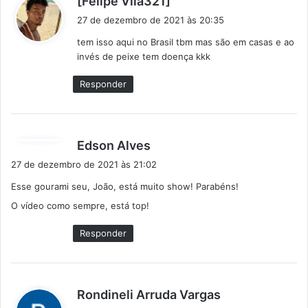
[Felipe Vila321]
i
27 de dezembro de 2021 às 20:35
s
tem isso aqui no Brasil tbm mas são em casas e ao
s
invés de peixe tem doença kkk
e
:
Responder
d
Edson Alves
i
27 de dezembro de 2021 às 21:02
s
Esse gourami seu, João, está muito show! Parabéns!
s
O vídeo como sempre, está top!
e
:
Responder
d
Rondineli Arruda Vargas
i