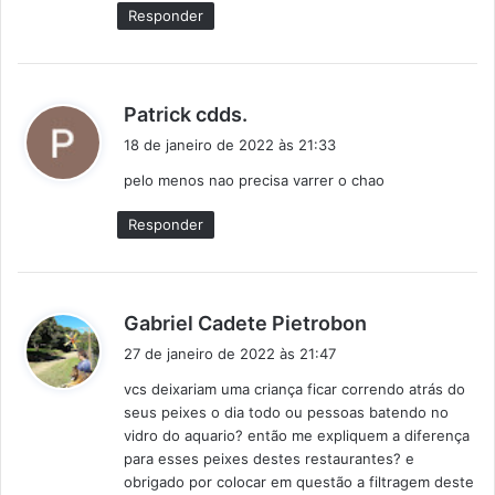
e
Responder
:
d
Patrick cdds.
i
18 de janeiro de 2022 às 21:33
s
pelo menos nao precisa varrer o chao
s
e
Responder
:
d
Gabriel Cadete Pietrobon
i
27 de janeiro de 2022 às 21:47
s
vcs deixariam uma criança ficar correndo atrás do
s
seus peixes o dia todo ou pessoas batendo no
e
vidro do aquario? então me expliquem a diferença
:
para esses peixes destes restaurantes? e
obrigado por colocar em questão a filtragem deste