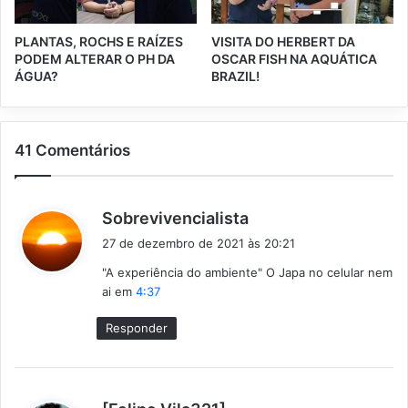
PLANTAS, ROCHS E RAÍZES
VISITA DO HERBERT DA
PODEM ALTERAR O PH DA
OSCAR FISH NA AQUÁTICA
ÁGUA?
BRAZIL!
41 Comentários
d
Sobrevivencialista
i
27 de dezembro de 2021 às 20:21
s
"A experiência do ambiente" O Japa no celular nem
s
ai em
4:37
e
:
Responder
d