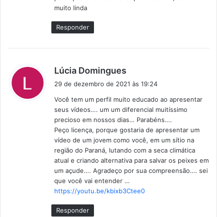
e
muito linda
:
Responder
d
Lúcia Domingues
i
29 de dezembro de 2021 às 19:24
s
Você tem um perfil muito educado ao apresentar
s
seus vídeos…. um um diferencial muitíssimo
e
precioso em nossos dias… Parabéns….
:
Peço licença, porque gostaria de apresentar um
vídeo de um jovem como você, em um sítio na
região do Paraná, lutando com a seca climática
atual e criando alternativa para salvar os peixes em
um açude…. Agradeço por sua compreensão…. sei
que você vai entender …
https://youtu.be/kbixb3Ctee0
Responder