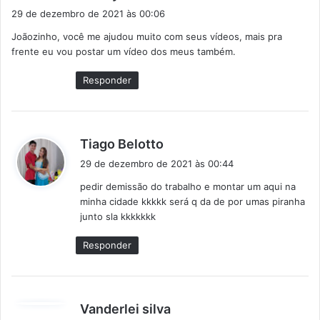
i
29 de dezembro de 2021 às 00:06
s
Joãozinho, você me ajudou muito com seus vídeos, mais pra
s
frente eu vou postar um vídeo dos meus também.
e
:
Responder
d
Tiago Belotto
i
29 de dezembro de 2021 às 00:44
s
pedir demissão do trabalho e montar um aqui na
s
minha cidade kkkkk será q da de por umas piranha
e
junto sla kkkkkkk
:
Responder
d
Vanderlei silva