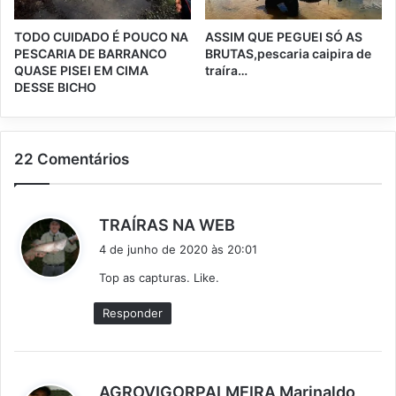
TODO CUIDADO É POUCO NA
ASSIM QUE PEGUEI SÓ AS
PESCARIA DE BARRANCO
BRUTAS,pescaria caipira de
QUASE PISEI EM CIMA
traíra…
DESSE BICHO
22 Comentários
d
TRAÍRAS NA WEB
i
4 de junho de 2020 às 20:01
s
Top as capturas. Like.
s
e
Responder
:
AGROVIGORPALMEIRA Marinaldo