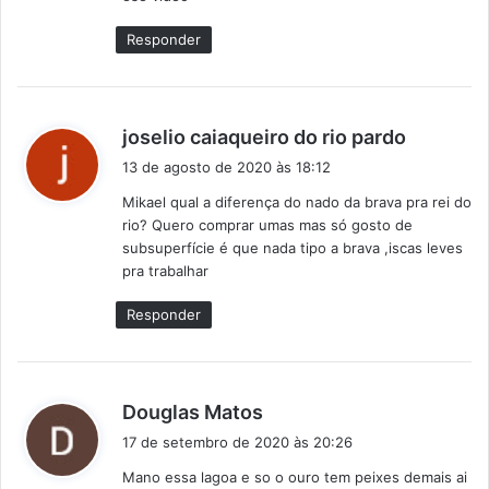
e
:
Responder
d
joselio caiaqueiro do rio pardo
i
13 de agosto de 2020 às 18:12
s
Mikael qual a diferença do nado da brava pra rei do
s
rio? Quero comprar umas mas só gosto de
e
subsuperfície é que nada tipo a brava ,iscas leves
:
pra trabalhar
Responder
d
Douglas Matos
i
17 de setembro de 2020 às 20:26
s
Mano essa lagoa e so o ouro tem peixes demais ai
s