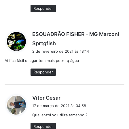
e
Responder
:
ESQUADRÃO FISHER - MG Marconi
d
Sprtgfish
i
2 de fevereiro de 2021 às 18:14
s
Aí fica fácil o lugar tem mais peixe q água
s
e
Responder
:
d
Vitor Cesar
i
17 de março de 2021 às 04:58
s
Qual anzol vc utiliza tamanho ?
s
e
Responder