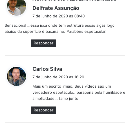
d
Delfrate Assunção
i
7 de junho de 2020 às 08:40
s
Sensacional …essa isca onde tem estrutura essas algas logo
s
abaixo da superfície é bacana né. Parabéns espetacular.
e
:
Responder
d
Carlos Silva
i
7 de junho de 2020 às 16:29
s
Mais um escrito irmão. Seus vídeos são um
s
verdadeiro espetáculo.. parabéns pela humildade e
e
simplicidade… tamo junto
:
Responder