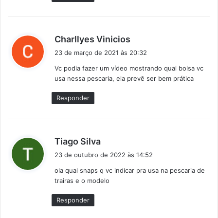
:
d
Charllyes Vinicios
i
23 de março de 2021 às 20:32
s
Vc podia fazer um vídeo mostrando qual bolsa vc
s
usa nessa pescaria, ela prevê ser bem prática
e
:
Responder
d
Tiago Silva
i
23 de outubro de 2022 às 14:52
s
ola qual snaps q vc indicar pra usa na pescaria de
s
trairas e o modelo
e
:
Responder