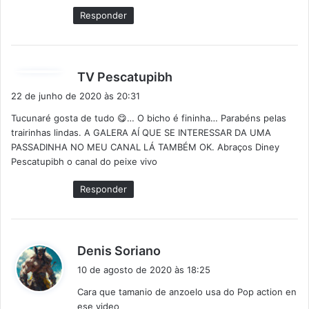
e
Responder
:
d
TV Pescatupibh
i
22 de junho de 2020 às 20:31
s
Tucunaré gosta de tudo 😋… O bicho é fininha… Parabéns pelas
s
trairinhas lindas. A GALERA AÍ QUE SE INTERESSAR DA UMA
e
PASSADINHA NO MEU CANAL LÁ TAMBÉM OK. Abraços Diney
:
Pescatupibh o canal do peixe vivo
Responder
d
Denis Soriano
i
10 de agosto de 2020 às 18:25
s
Cara que tamanio de anzoelo usa do Pop action en
s
ese video