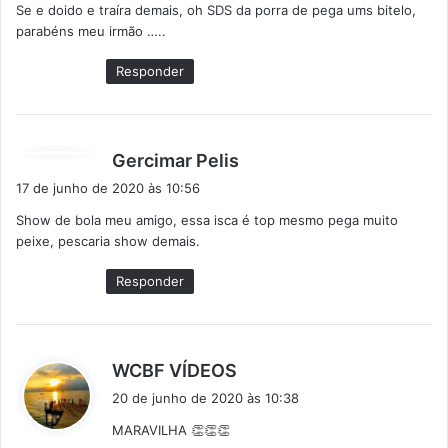
Se e doido e traíra demais, oh SDS da porra de pega ums bitelo,
s
parabéns meu irmão …..
e
:
Responder
d
Gercimar Pelis
i
17 de junho de 2020 às 10:56
s
Show de bola meu amigo, essa isca é top mesmo pega muito
s
peixe, pescaria show demais.
e
:
Responder
d
WCBF VÍDEOS
i
20 de junho de 2020 às 10:38
s
MARAVILHA 👏👏👏
s