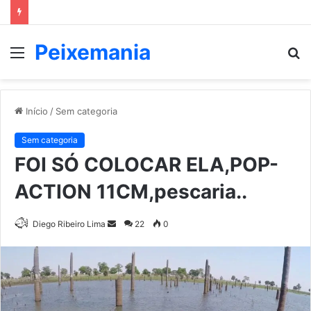
Peixemania
Menu
P
p
Início
/
Sem categoria
Sem categoria
FOI SÓ COLOCAR ELA,POP-
ACTION 11CM,pescaria..
Mande
Diego Ribeiro Lima
22
0
um
e-
mail