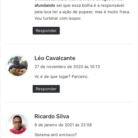
afundando
sei que essa bolha é a responsável
pela isca ter a ação de popeer, mas é muito fraca.
Vou turbinar com isopor.
Responder
d
Léo Cavalcante
i
27 de novembro de 2020 às 10:13
s
Vc é de que lugar? Parceiro.
s
e
Responder
:
d
Ricardo Silva
i
6 de janeiro de 2021 às 22:58
s
Sistema anti enrosco?
s