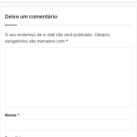
Deixe um comentário
O seu endereço de e-mail não será publicado.
Campos
obrigatórios são marcados com
*
C
o
m
e
n
t
á
Nome
*
r
i
o