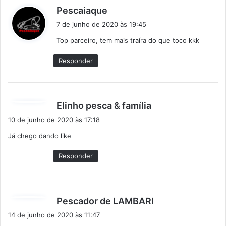
d
Pescaiaque
i
7 de junho de 2020 às 19:45
s
Top parceiro, tem mais traíra do que toco kkk
s
e
Responder
:
d
Elinho pesca & família
i
10 de junho de 2020 às 17:18
s
Já chego dando like
s
e
Responder
:
d
Pescador de LAMBARI
i
14 de junho de 2020 às 11:47
s