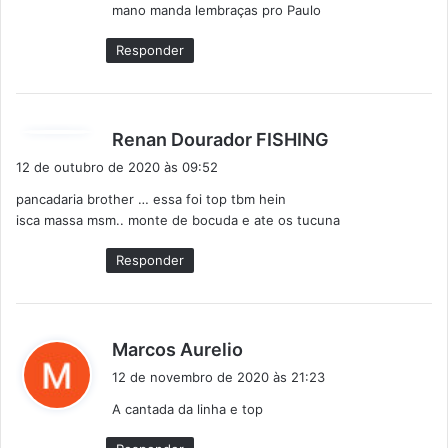
mano manda lembraças pro Paulo
e
:
Responder
d
Renan Dourador FISHING
i
12 de outubro de 2020 às 09:52
s
pancadaria brother … essa foi top tbm hein
s
isca massa msm.. monte de bocuda e ate os tucuna
e
:
Responder
d
Marcos Aurelio
i
12 de novembro de 2020 às 21:23
s
A cantada da linha e top
s
e