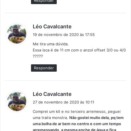
Responder
:
d
Léo Cavalcante
i
19 de novembro de 2020 às 17:55
s
Me tira uma dúvida.
s
Essa isca é de 11 cm com o anzol offset 3/0 ou 4/0
e
?????
:
Responder
d
Léo Cavalcante
i
27 de novembro de 2020 às 10:11
s
Comprei um kit e no terceiro arremesso, peguei
s
uma traíra monstra.
Não gostei muito dela, pq tem
e
uma bolha de ar bem no centro e com um tempo
:
arremessando, a mesma enche de água e fica