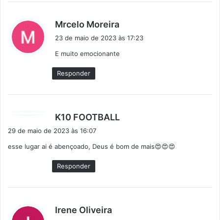
d
Mrcelo Moreira
i
23 de maio de 2023 às 17:23
s
E muito emocionante
s
e
Responder
:
d
K10 FOOTBALL
i
29 de maio de 2023 às 16:07
s
esse lugar ai é abençoado, Deus é bom de mais😍😍😍
s
e
Responder
:
d
Irene Oliveira
i