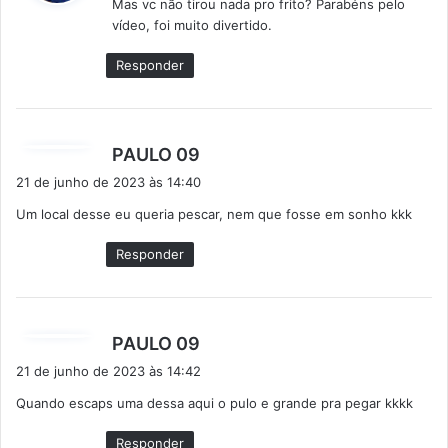
Mas vc não tirou nada pro frito? Parabéns pelo
s
vídeo, foi muito divertido.
e
:
Responder
d
PAULO 09
i
21 de junho de 2023 às 14:40
s
Um local desse eu queria pescar, nem que fosse em sonho kkk
s
e
Responder
:
d
PAULO 09
i
21 de junho de 2023 às 14:42
s
Quando escaps uma dessa aqui o pulo e grande pra pegar kkkk
s
e
Responder