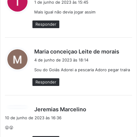
1 de junho de 2023 às 15:45
s
Mais igual não devia jogar assim
s
e
Responder
:
d
Maria conceiçao Leite de morais
i
4 de junho de 2023 às 18:14
s
Sou do Goiás Adorei a pescaria Adoro pegar traíra
s
e
Responder
:
d
Jeremias Marcelino
i
10 de junho de 2023 às 16:36
s
😮😮
s
e