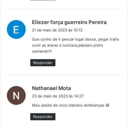
d
Eliezer força guerreiro Pereira
i
21 de maio de 2023 às 10:12
s
Que sonho de ir pescar lugar desse, pegar traíra
s
ouvir as araras e curicaca,pássaro preto
e
cantando!!!
:
Responder
d
Nathanael Mota
i
23 de maio de 2023 às 14:27
s
Meu azeite de coco mandou lembranças 😅
s
e
Responder
: