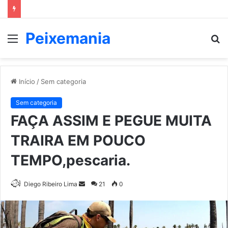
Peixemania
Menu
P
p
Início
/
Sem categoria
Sem categoria
FAÇA ASSIM E PEGUE MUITA
TRAIRA EM POUCO
TEMPO,pescaria.
Mande
Diego Ribeiro Lima
21
0
um
e-
mail