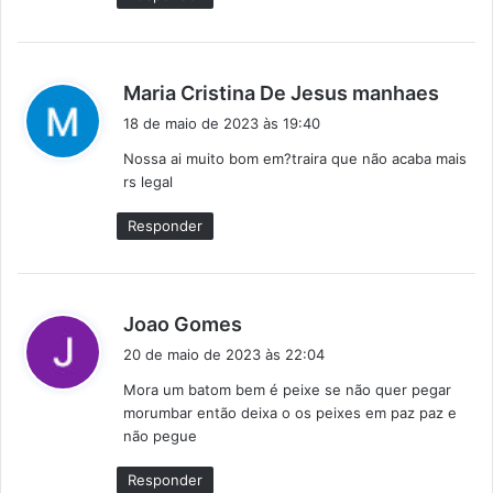
d
Maria Cristina De Jesus manhaes
i
18 de maio de 2023 às 19:40
s
Nossa ai muito bom em?traira que não acaba mais
s
rs legal
e
:
Responder
d
Joao Gomes
i
20 de maio de 2023 às 22:04
s
Mora um batom bem é peixe se não quer pegar
s
morumbar então deixa o os peixes em paz paz e
e
não pegue
:
Responder