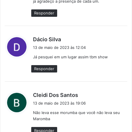
já agradeço a presença de cada um.
:
Responder
d
Dácio Silva
i
13 de maio de 2023 às 12:04
s
Já pesquei em um lugar assim tbm show
s
e
Responder
:
d
Cleidi Dos Santos
i
13 de maio de 2023 às 19:06
s
Não leva esse morumba que você não leva seu
s
Maromba
e
:
Responder