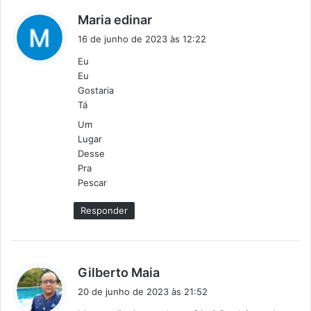
d
Maria edinar
i
16 de junho de 2023 às 12:22
s
Eu
s
Eu
e
Gostaria
:
Tá
Um
Lugar
Desse
Pra
Pescar
Responder
d
Gilberto Maia
i
20 de junho de 2023 às 21:52
s