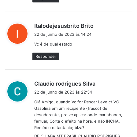
:
d
Italodejesusbrito Brito
i
22 de junho de 2023 às 14:24
s
Vc é de qual estado
s
e
Responder
:
d
Claudio rodrigues Silva
i
22 de junho de 2023 às 22:34
s
Olá Amigo, quando Vc for Pescar Leve c/ VC
s
Gasolina em um recipiente {frasco} de
e
desodorante, pra vc aplicar onde marinbondo,
:
ferruar, Corta o efeito na hora, e não INCHA,
Remédio estantanio; blza?
DE CUIABÁ MT BRASIL CLAUDIO RODRIGUES.