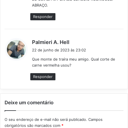
ABRAÇO.
Responder
d
Palmieri A. Hell
i
22 de junho de 2023 às 23:02
s
Que monte de traíra meu amigo. Qual corte de
s
carne vermelha usou?
e
:
Responder
Deixe um comentário
O seu endereço de e-mail não será publicado.
Campos
obrigatórios são marcados com
*