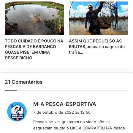
TODO CUIDADO É POUCO NA
ASSIM QUE PEGUEI SÓ AS
PESCARIA DE BARRANCO
BRUTAS,pescaria caipira de
QUASE PISEI EM CIMA
traíra…
DESSE BICHO
21 Comentários
d
M-A PESCA-ESPORTIVA
i
7 de outubro de 2022 às 12:56
s
Pessoal se vcs gostaram do video não se
s
esqueçam de dar o LIKE e COMPARTILHAR desde
e