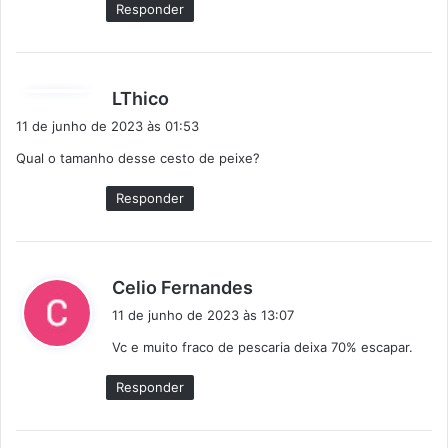
Responder
:
d
LThico
i
11 de junho de 2023 às 01:53
s
Qual o tamanho desse cesto de peixe?
s
e
Responder
:
d
Celio Fernandes
i
11 de junho de 2023 às 13:07
s
Vc e muito fraco de pescaria deixa 70% escapar.
s
e
Responder
: