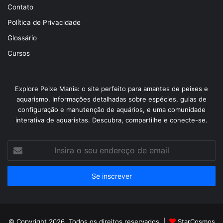
Contato
Política de Privacidade
Glossário
Cursos
Explore Peixe Mania: o site perfeito para amantes de peixes e
aquarismo. Informações detalhadas sobre espécies, guias de
configuração e manutenção de aquários, e uma comunidade
interativa de aquaristas. Descubra, compartilhe e conecte-se.
Insira
o
seu
endereço
de
email
© Copyright 2026, Todos os direitos reservados |
StarCosmos