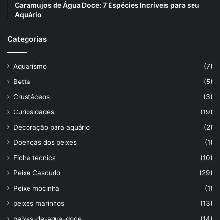
Caramujos de Água Doce: 7 Espécies Incríveis para seu
Aquário
Categorias
Aquarismo
(7)
Betta
(5)
Crustáceos
(3)
Curiosidades
(19)
Decoração para aquário
(2)
Doenças dos peixes
(1)
Ficha técnica
(10)
Peixe Cascudo
(29)
Peixe mocinha
(1)
peixes marinhos
(13)
peixes-de-agua-doce
(14)