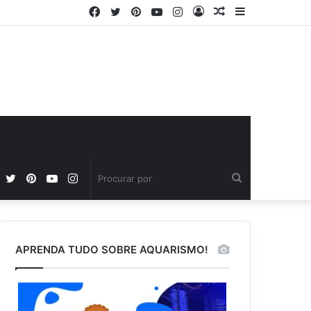
Facebook
Twitter
Pinterest
YouTube
Instagram
Entrar
Artigo
Barra
aleatório
Lateral
Facebook
Twitter
Pinterest
YouTube
Instagram
Procurar
por
APRENDA TUDO SOBRE AQUARISMO!