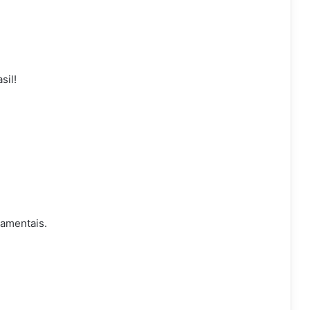
sil!
namentais.