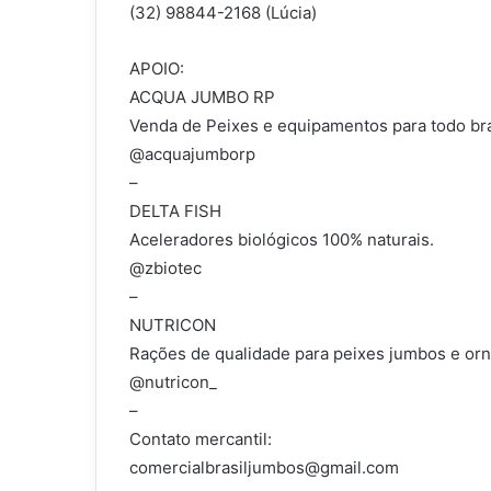
(32) 98844-2168 (Lúcia)
APOIO:
ACQUA JUMBO RP
Venda de Peixes e equipamentos para todo bra
@acquajumborp
–
DELTA FISH
Aceleradores biológicos 100% naturais.
@zbiotec
–
NUTRICON
Rações de qualidade para peixes jumbos e or
@nutricon_
–
Contato mercantil:
comercialbrasiljumbos@gmail.com