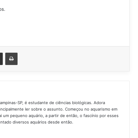
os.
est
Compartilhar via e-mail
Imprimir
Campinas-SP, é estudante de ciências biológicas. Adora
rincipalmente ler sobre o assunto. Começou no aquarismo em
 um pequeno aquário, a partir de então, o fascínio por esses
ntado diversos aquários desde então.