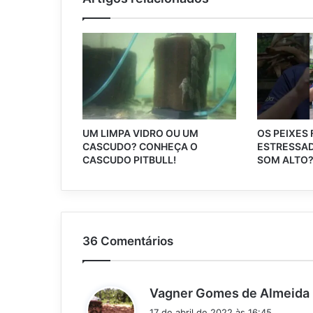
UM LIMPA VIDRO OU UM
OS PEIXES
CASCUDO? CONHEÇA O
ESTRESSAD
CASCUDO PITBULL!
SOM ALTO
36 Comentários
Vagner Gomes de Almeida
i
17 de abril de 2022 às 16:45