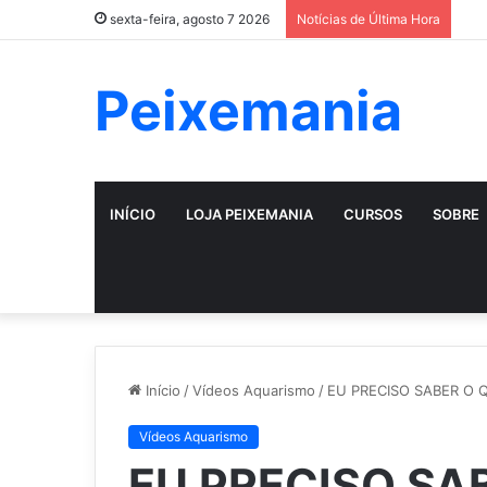
sexta-feira, agosto 7 2026
Notícias de Última Hora
Peixemania
INÍCIO
LOJA PEIXEMANIA
CURSOS
SOBRE
Início
/
Vídeos Aquarismo
/
EU PRECISO SABER O 
Vídeos Aquarismo
EU PRECISO SA