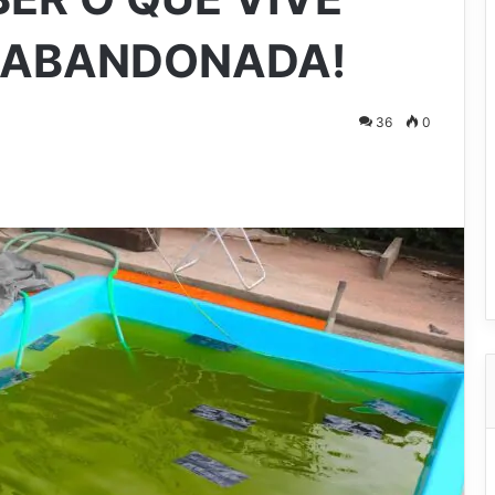
A ABANDONADA!
36
0