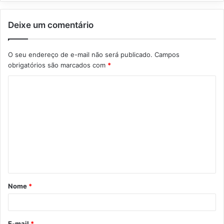
Deixe um comentário
O seu endereço de e-mail não será publicado.
Campos
obrigatórios são marcados com
*
C
o
m
e
n
t
á
Nome
*
r
i
o
E-mail
*