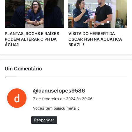
PLANTAS, ROCHS E RAÍZES
VISITA DO HERBERT DA
PODEM ALTERAR O PH DA
OSCAR FISH NA AQUÁTICA
ÁGUA?
BRAZIL!
Um Comentário
d
@danuselopes9586
i
7 de fevereiro de 2024 às 20:06
s
Vocês tem baiacu metalic
s
e
Responder
: