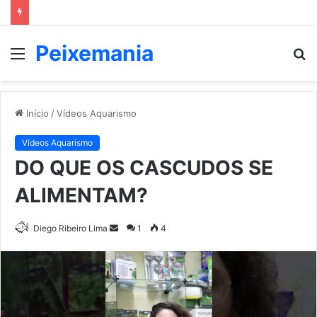
Peixemania
Menu
P
p
Início
/
Vídeos Aquarismo
Vídeos Aquarismo
DO QUE OS CASCUDOS SE
ALIMENTAM?
Mande
Diego Ribeiro Lima
1
4
um
e-
mail