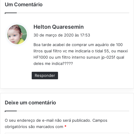
Um Comentário
d
Helton Quaresemin
i
30 de março de 2020 às 17:53
s
Boa tarde acabei de comprar um aquário de 100
s
litros qual filtro vc me indicaria o tidal 55, ou maxxi
e
HF1000 ou um filtro interno sunsun jp-025f qual
:
deles me indica?????
Responder
Deixe um comentário
O seu endereço de e-mail não será publicado.
Campos
obrigatórios são marcados com
*