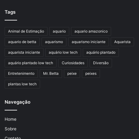
Tags
Animal de Estimação
aquario
aquario amazonico
aquario de betta
aquarismo
aquarismo iniciante
Aquarista
aquarista iniciante
aquário low tech
aquário plantado
aquário plantado low tech
Curiosidades
Diversão
Entretenimento
Mr. Betta
peixe
peixes
plantas low tech
Navegação
Home
Sobre
Contato