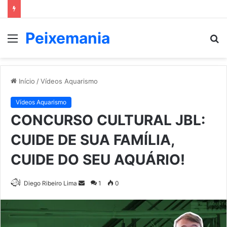
Peixemania
Menu
P
p
Início
/
Vídeos Aquarismo
Vídeos Aquarismo
CONCURSO CULTURAL JBL:
CUIDE DE SUA FAMÍLIA,
CUIDE DO SEU AQUÁRIO!
Mande
Diego Ribeiro Lima
1
0
um
e-
mail