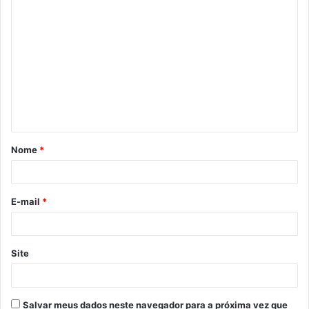
C
o
m
e
n
t
á
Nome
*
r
i
o
E-mail
*
*
Site
Salvar meus dados neste navegador para a próxima vez que