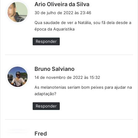
d
Ario Oliveira da Silva
i
30 de julho de 2022 às 23:46
s
Qua saudade de ver a Natália, sou fã dela desde a
s
época da Aquaristika
e
:
Responder
d
Bruno Salviano
i
14 de novembro de 2022 às 15:32
s
As melanotenias seriam bom peixes para ajudar na
s
adaptação?
e
:
Responder
d
Fred