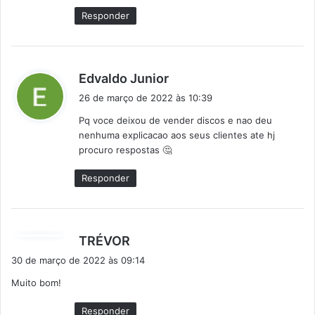
:
Responder
d
Edvaldo Junior
i
26 de março de 2022 às 10:39
s
Pq voce deixou de vender discos e nao deu
s
nenhuma explicacao aos seus clientes ate hj
e
procuro respostas 🤔
:
Responder
d
TRÉVOR
i
30 de março de 2022 às 09:14
s
Muito bom!
s
e
Responder