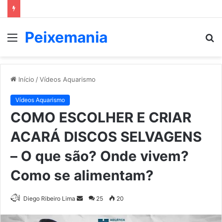
Peixemania
Menu
P
p
Início
/
Vídeos Aquarismo
Vídeos Aquarismo
COMO ESCOLHER E CRIAR
ACARÁ DISCOS SELVAGENS
– O que são? Onde vivem?
Como se alimentam?
Mande
Diego Ribeiro Lima
25
20
um
e-