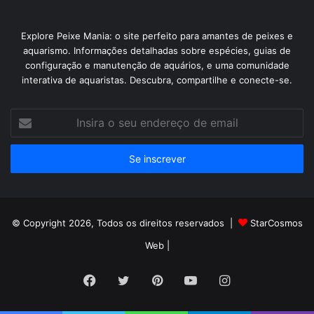
Explore Peixe Mania: o site perfeito para amantes de peixes e
aquarismo. Informações detalhadas sobre espécies, guias de
configuração e manutenção de aquários, e uma comunidade
interativa de aquaristas. Descubra, compartilhe e conecte-se.
Insira
o
seu
endereço
de
email
© Copyright 2026, Todos os direitos reservados |
StarCosmos
Web
|
Facebook
Twitter
Pinterest
YouTube
Instagram