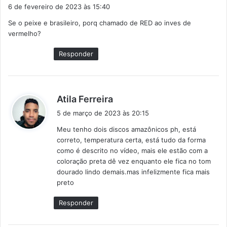
i
6 de fevereiro de 2023 às 15:40
s
Se o peixe e brasileiro, porq chamado de RED ao inves de
s
vermelho?
e
:
Responder
d
Atila Ferreira
i
5 de março de 2023 às 20:15
s
Meu tenho dois discos amazônicos ph, está
s
correto, temperatura certa, está tudo da forma
e
como é descrito no vídeo, mais ele estão com a
:
coloração preta dê vez enquanto ele fica no tom
dourado lindo demais.mas infelizmente fica mais
preto
Responder