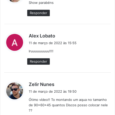
Show parabéns
s
e
Responder
:
d
Alex Lobato
i
11 de março de 2022 às 15:55
s
Iruuuuuuuuu!!!!
s
e
Responder
:
d
Zelir Nunes
i
11 de março de 2022 às 19:50
s
Ótimo vídeo!! To montando um aqua no tamanho
s
de 90x60x45 quantos Discos posso colocar nele
e
??
: