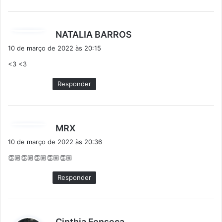
d
NATALIA BARROS
i
10 de março de 2022 às 20:15
s
<3 <3
s
e
Responder
:
d
MRX
i
10 de março de 2022 às 20:36
s
👏🏼👏🏼👏🏼👏🏼👏🏼
s
e
Responder
:
d
Cinthia Fonseca