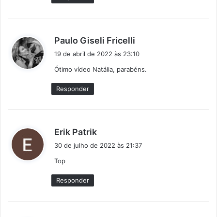
:
d
Paulo Giseli Fricelli
i
19 de abril de 2022 às 23:10
s
Ótimo vídeo Natália, parabéns.
s
e
Responder
:
d
Erik Patrik
i
30 de julho de 2022 às 21:37
s
Top
s
e
Responder
: