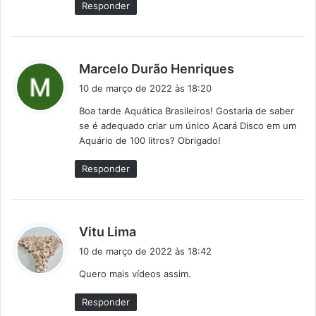
Responder
:
d
Marcelo Durão Henriques
i
10 de março de 2022 às 18:20
s
Boa tarde Aquática Brasileiros! Gostaria de saber
s
se é adequado criar um único Acará Disco em um
e
Aquário de 100 litros? Obrigado!
:
Responder
d
Vitu Lima
i
10 de março de 2022 às 18:42
s
Quero mais vídeos assim.
s
e
Responder
: