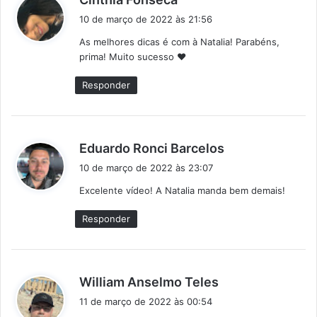
i
10 de março de 2022 às 21:56
s
As melhores dicas é com à Natalia! Parabéns,
s
prima! Muito sucesso ❤️
e
:
Responder
d
Eduardo Ronci Barcelos
i
10 de março de 2022 às 23:07
s
Excelente vídeo! A Natalia manda bem demais!
s
e
Responder
:
d
William Anselmo Teles
i
11 de março de 2022 às 00:54
s