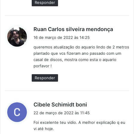
Responder
d
Ruan Carlos silveira mendonça
i
16 de março de 2022 às 14:25
s
queremos atualização do aquario lindo de 2 metros
s
plantado que vcs fizeram ano passado com um
e
casal de discos, mostra como esta o aquario
:
porfavor !
Responder
d
Cibele Schimidt boni
i
22 de março de 2022 às 11:45
s
Foi excelente teu vidio. A melhor explicação q eu
s
vi até hoje.
e