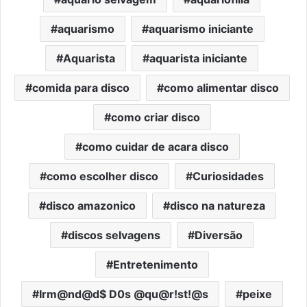
aquarismo
aquarismo iniciante
Aquarista
aquarista iniciante
comida para disco
como alimentar disco
como criar disco
como cuidar de acara disco
como escolher disco
Curiosidades
disco amazonico
disco na natureza
discos selvagens
Diversão
Entretenimento
Irm@nd@d$ D0s @qu@r!st!@s
peixe