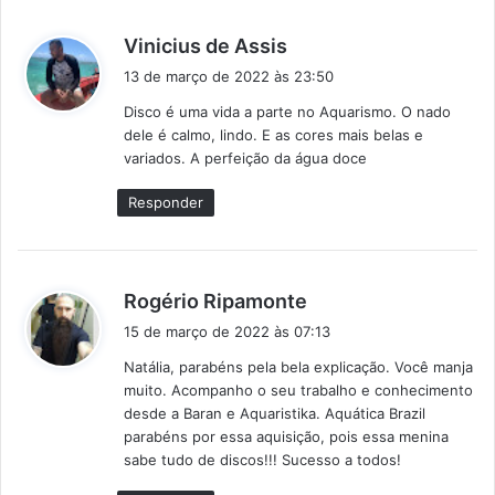
d
Vinicius de Assis
i
13 de março de 2022 às 23:50
s
Disco é uma vida a parte no Aquarismo. O nado
s
dele é calmo, lindo. E as cores mais belas e
e
variados. A perfeição da água doce
:
Responder
d
Rogério Ripamonte
i
15 de março de 2022 às 07:13
s
Natália, parabéns pela bela explicação. Você manja
s
muito. Acompanho o seu trabalho e conhecimento
e
desde a Baran e Aquaristika. Aquática Brazil
:
parabéns por essa aquisição, pois essa menina
sabe tudo de discos!!! Sucesso a todos!