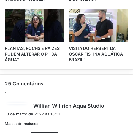
PLANTAS, ROCHS E RAÍZES
VISITA DO HERBERT DA
PODEM ALTERAR O PH DA
OSCAR FISH NA AQUÁTICA
ÁGUA?
BRAZIL!
25 Comentários
d
Willian Willrich Aqua Studio
i
10 de março de 2022 às 18:01
s
Massa de maissss
s
e