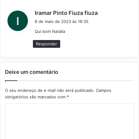
d
Iramar Pinto Fiuza fiuza
i
8 de maio de 2023 às 18:35
s
Qui bom Natália
s
e
Responder
:
Deixe um comentário
O seu endereço de e-mail não será publicado.
Campos
obrigatórios são marcados com
*
C
o
m
e