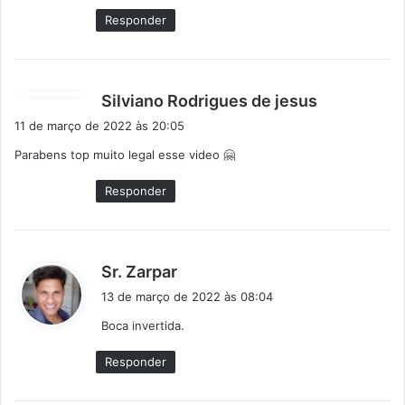
Responder
d
Silviano Rodrigues de jesus
i
11 de março de 2022 às 20:05
s
Parabens top muito legal esse video 🤗
s
e
Responder
:
d
Sr. Zarpar
i
13 de março de 2022 às 08:04
s
Boca invertida.
s
e
Responder
: