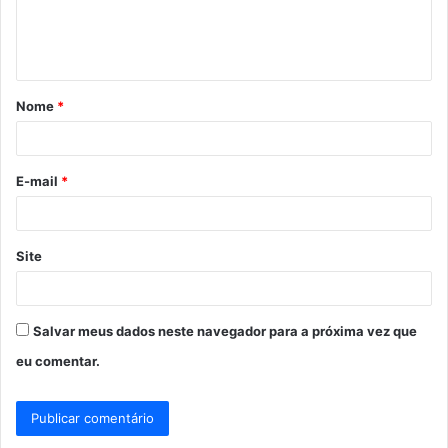
n
t
á
Nome
*
r
i
o
E-mail
*
*
Site
Salvar meus dados neste navegador para a próxima vez que
eu comentar.