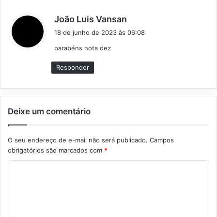
d
João Luis Vansan
i
18 de junho de 2023 às 06:08
s
parabéns nota dez
s
e
Responder
:
Deixe um comentário
O seu endereço de e-mail não será publicado.
Campos
obrigatórios são marcados com
*
C
o
m
e