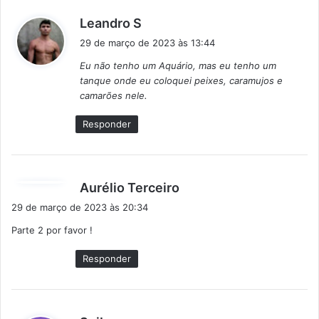
d
Leandro S
i
29 de março de 2023 às 13:44
s
Eu não tenho um Aquário, mas eu tenho um
s
tanque onde eu coloquei peixes, caramujos e
e
camarões nele.
:
Responder
d
Aurélio Terceiro
i
29 de março de 2023 às 20:34
s
Parte 2 por favor !
s
e
Responder
: