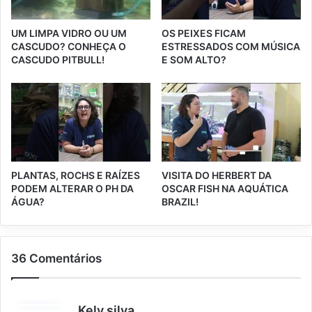
UM LIMPA VIDRO OU UM
OS PEIXES FICAM
CASCUDO? CONHEÇA O
ESTRESSADOS COM MÚSICA
CASCUDO PITBULL!
E SOM ALTO?
PLANTAS, ROCHS E RAÍZES
VISITA DO HERBERT DA
PODEM ALTERAR O PH DA
OSCAR FISH NA AQUÁTICA
ÁGUA?
BRAZIL!
36 Comentários
d
Kely silva