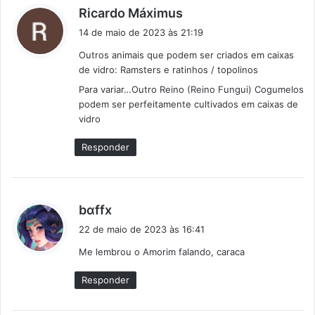
d
Ricardo Máximus
i
14 de maio de 2023 às 21:19
s
Outros animais que podem ser criados em caixas
s
de vidro: Ramsters e ratinhos / topolinos
e
Para variar…Outro Reino (Reino Fungui) Cogumelos
:
podem ser perfeitamente cultivados em caixas de
vidro
Responder
d
bαffx
i
22 de maio de 2023 às 16:41
s
Me lembrou o Amorim falando, caraca
s
e
Responder
: