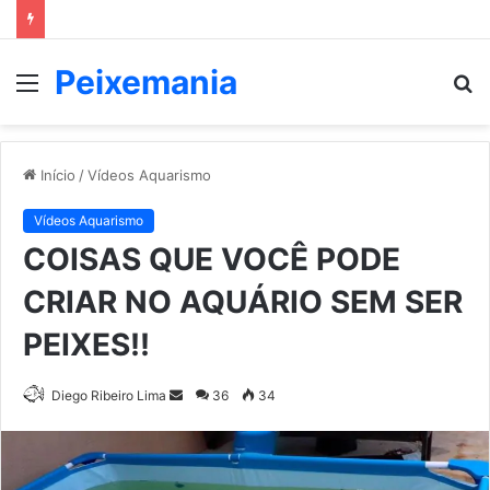
Peixemania
Menu
P
p
Início
/
Vídeos Aquarismo
Vídeos Aquarismo
COISAS QUE VOCÊ PODE
CRIAR NO AQUÁRIO SEM SER
PEIXES!!
Mande
Diego Ribeiro Lima
36
34
um
e-
mail