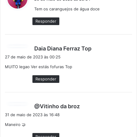
s
Tem os caranguejos de água doce
s
e
Responder
:
d
Daia Diana Ferraz Top
i
27 de maio de 2023 às 00:25
s
MUITO legao Ver estás fofuras Top
s
e
Responder
:
d
@Vitinho da broz
i
31 de maio de 2023 às 16:48
s
Maneiro 🤝
s
e
Responder