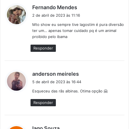
d
Fernando Mendes
i
2 de abril de 2023 às 11:16
s
Mto show eu sempre tive lagostim é pura diversão
s
ter um… apenas tomar cuidado pq é um animal
e
proibido pelo ibama
:
Responder
d
anderson meireles
i
5 de abril de 2023 às 16:44
s
Esqueceu das rãs albinas. Otima opção 🤗
s
e
Responder
:
d
Iago Souza