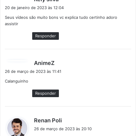
i
20 de janeiro de 2023 às 12:04
s
Seus vídeos são muito bons vc explica tudo certinho adoro
s
assistir
e
:
Responder
d
AnimeZ
i
26 de março de 2023 às 11:41
s
Calanguinho
s
e
Responder
:
d
Renan Poli
i
26 de março de 2023 às 20:10
s