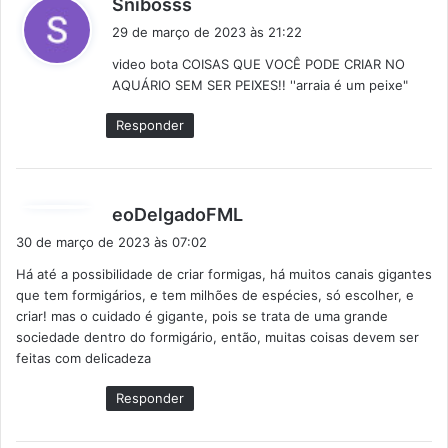
d
Snibosss
i
29 de março de 2023 às 21:22
s
video bota COISAS QUE VOCÊ PODE CRIAR NO
s
AQUÁRIO SEM SER PEIXES!! ''arraia é um peixe"
e
:
Responder
d
eoDelgadoFML
i
30 de março de 2023 às 07:02
s
Há até a possibilidade de criar formigas, há muitos canais gigantes
s
que tem formigários, e tem milhões de espécies, só escolher, e
e
criar! mas o cuidado é gigante, pois se trata de uma grande
:
sociedade dentro do formigário, então, muitas coisas devem ser
feitas com delicadeza
Responder