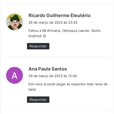
d
Ricardo Guilherme Eleutério
i
28 de março de 2023 às 23:43
s
Faltou a Rã Africana, (Xenopus Laevis). Muito
s
lindinha! 😊
e
:
Responder
d
Ana Paula Santos
i
29 de março de 2023 às 12:40
s
Eiei voce ai pode pegar as especies mais raras de
s
beta
e
:
Responder