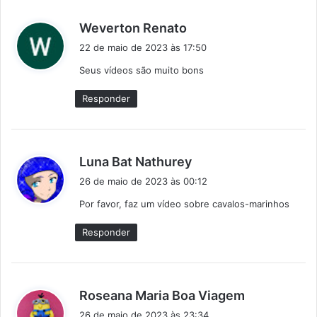
d
Weverton Renato
i
22 de maio de 2023 às 17:50
s
Seus vídeos são muito bons
s
e
Responder
:
d
Luna Bat Nathurey
i
26 de maio de 2023 às 00:12
s
Por favor, faz um vídeo sobre cavalos-marinhos
s
e
Responder
:
d
Roseana Maria Boa Viagem
i
26 de maio de 2023 às 23:34