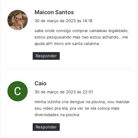
d
Maicon Santos
i
30 de março de 2023 às 14:18
s
sabe onde consigo comprar camaleao legalizado,
s
estou pesquisando mas nao estou achando.. me
e
ajuda ai!!! moro em santa catarina
:
Responder
d
Caio
i
30 de março de 2023 às 22:01
s
minha vizinha cria dengue na piscina, vou mandar
s
seu video pra ela, pra ver se ela coloca mais
e
diversidades na piscina
:
Responder