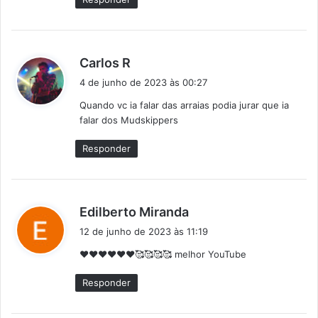
:
d
Carlos R
i
4 de junho de 2023 às 00:27
s
Quando vc ia falar das arraias podia jurar que ia
s
falar dos Mudskippers
e
:
Responder
d
Edilberto Miranda
i
12 de junho de 2023 às 11:19
s
❤❤❤❤❤❤🥰🥰🥰🥰 melhor YouTube
s
e
Responder
: