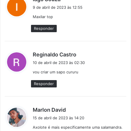
i
9 de abril de 2023 às 12:55
s
Maxilar top
s
e
Responder
:
d
Reginaldo Castro
i
10 de abril de 2023 às 02:30
s
vou criar um sapo cururu
s
e
Responder
:
d
Marlon David
i
15 de abril de 2023 às 14:20
s
Axolote é mais especificamente uma salamandra.
s