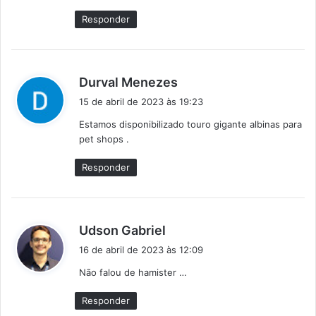
e
Responder
:
d
Durval Menezes
i
15 de abril de 2023 às 19:23
s
Estamos disponibilizado touro gigante albinas para
s
pet shops .
e
:
Responder
d
Udson Gabriel
i
16 de abril de 2023 às 12:09
s
Não falou de hamister …
s
e
Responder
: