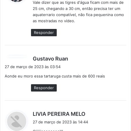
Vale dizer que as tigres d'água ficam com mais de
s
25 cm, chegando a 30 cm, então precisa ter um
e
aquaterrario compatível, não fica pequenina como
:
as mostradas no vídeo.
Responder
d
Gustavo Ruan
i
27 de março de 2023 às 03:54
s
Aonde eu moro essa tartaruga custa mais de 600 reais
s
e
Responder
:
d
LIVIA PEREIRA MELO
i
27 de março de 2023 às 14:44
s