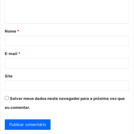
n
t
á
Nome
*
r
i
o
E-mail
*
*
Site
Salvar meus dados neste navegador para a próxima vez que
eu comentar.