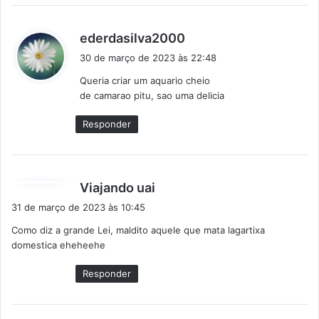
d
ederdasilva2000
i
30 de março de 2023 às 22:48
s
Queria criar um aquario cheio
s
de camarao pitu, sao uma delicia
e
:
Responder
d
Viajando uai
i
31 de março de 2023 às 10:45
s
Como diz a grande Lei, maldito aquele que mata lagartixa
s
domestica eheheehe
e
:
Responder