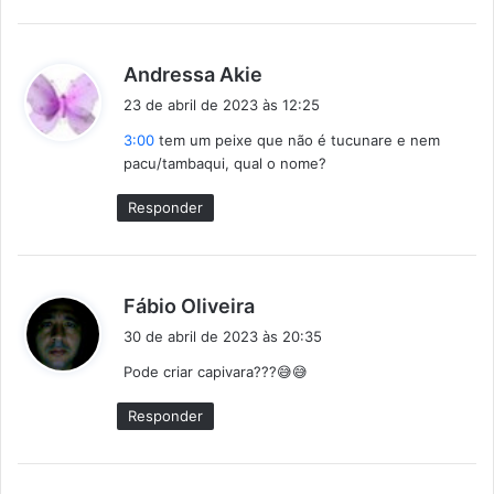
d
Andressa Akie
i
23 de abril de 2023 às 12:25
s
3:00
tem um peixe que não é tucunare e nem
s
pacu/tambaqui, qual o nome?
e
:
Responder
d
Fábio Oliveira
i
30 de abril de 2023 às 20:35
s
Pode criar capivara???😅😅
s
e
Responder
: