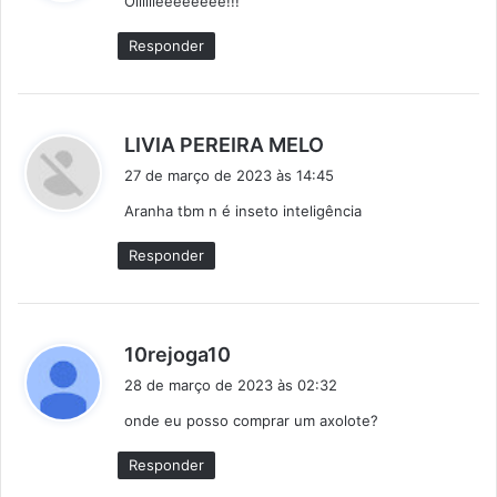
Oiiiiiieeeeeeee!!!
s
e
Responder
:
d
LIVIA PEREIRA MELO
i
27 de março de 2023 às 14:45
s
Aranha tbm n é inseto inteligência
s
e
Responder
:
d
10rejoga10
i
28 de março de 2023 às 02:32
s
onde eu posso comprar um axolote?
s
e
Responder
: