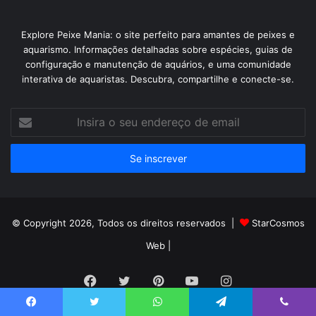
Explore Peixe Mania: o site perfeito para amantes de peixes e
aquarismo. Informações detalhadas sobre espécies, guias de
configuração e manutenção de aquários, e uma comunidade
interativa de aquaristas. Descubra, compartilhe e conecte-se.
Insira
o
seu
endereço
de
email
© Copyright 2026, Todos os direitos reservados |
StarCosmos
Web
|
Facebook
Twitter
Pinterest
YouTube
Instagram
Facebook
Twitter
WhatsApp
Telegram
Viber