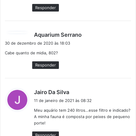
Responder
d
Aquarium Serrano
i
30 de dezembro de 2020 às 18:03
s
Cabe quanto de midia, 802?
s
e
Responder
:
d
Jairo Da Silva
i
11 de janeiro de 2021 às 08:32
s
Meu aquário tem 240 litros…esse filtro e indicado?
s
A minha fauna é composta por peixes de pequeno
e
porte!
:
Responder