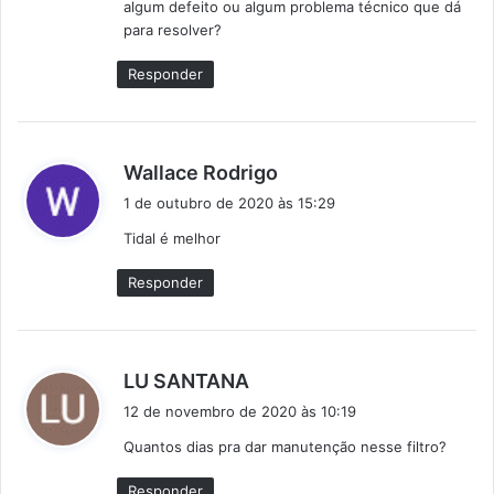
algum defeito ou algum problema técnico que dá
:
para resolver?
Responder
d
Wallace Rodrigo
i
1 de outubro de 2020 às 15:29
s
Tidal é melhor
s
e
Responder
:
d
LU SANTANA
i
12 de novembro de 2020 às 10:19
s
Quantos dias pra dar manutenção nesse filtro?
s
e
Responder