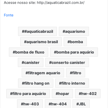
Acesse nosso site: http://aquaticabrazil.com.br/
Fonte
#aquaticabrazil
aquarismo
aquarismo brasil
bomba
bomba de fluxo
bomba para aquário
canister
conserto canister
filtragem aquario
filtro
filtro hang on
filtro interno
filtro para aquário
hopar
hw-402
hw-403
hw-404
JBL