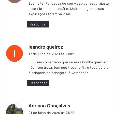
Boa noite. Por causa de seu vídeo consegui ajustar
s
esse filtro p meu aquário. Muito obrigado, suas
e
explicações foram valiosas.
:
Responder
d
leandro queiroz
i
17 de julho de 2020 às 21:02
s
Eu vi um comentário que se essa bomba queimar
s
não trem troca, tem que trocar o filtro todo pq ela
e
é aclopada no cabeçote, é verdade??
:
Responder
d
Adriano Gonçalves
i
21 de julho de 2020 às 21:23