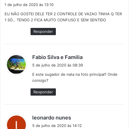
i
1 de julho de 2020 às 13:10
s
EU NÃO GOSTEI DELE TER 2 CONTROLE DE VAZAO TINHA Q TER
s
1 SÓ… TENDO 2 FICA MUITO CONFUSO E SEM SENTIDO
e
:
Responder
d
Fabio Silva e Familia
i
5 de julho de 2020 às 08:39
s
E este sugador de nata na foto principal? Onde
s
consigo?
e
:
Responder
d
leonardo nunes
i
5 de julho de 2020 às 14:12