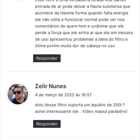
s
entrada de ar pode deixar a flauta submersa que
e
acontece da mesma forma quando falta energia
:
ele não volta a funcionar normal pode ver nos
comentários de quem tem e unânime que ele
perde a força que ele entra ar que ele em messes
de uso apresentou problemas a ideia do filtro e
ótima porém muita dor de cabeça no uso
Responder
d
Zelir Nunes
i
4 de março de 2022 às 16:57
s
dois desse filtro suporta um aquário de 200l ?
s
achei interessante ele . Vídeo massa parabéns!
e
:
Responder