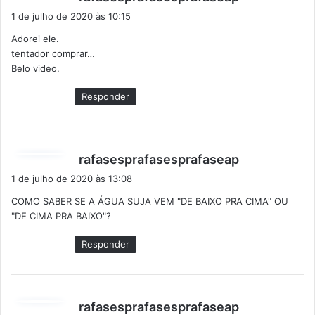
i
1 de julho de 2020 às 10:15
s
Adorei ele.
s
tentador comprar…
e
Belo video.
:
Responder
d
rafasesprafasesprafaseap
i
1 de julho de 2020 às 13:08
s
COMO SABER SE A ÁGUA SUJA VEM "DE BAIXO PRA CIMA" OU
s
"DE CIMA PRA BAIXO"?
e
:
Responder
d
rafasesprafasesprafaseap