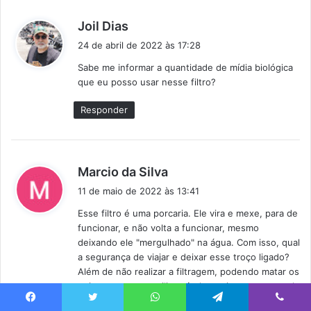
d
Joil Dias
i
24 de abril de 2022 às 17:28
s
Sabe me informar a quantidade de mídia biológica
s
que eu posso usar nesse filtro?
e
:
Responder
d
Marcio da Silva
i
11 de maio de 2022 às 13:41
s
Esse filtro é uma porcaria. Ele vira e mexe, para de
s
funcionar, e não volta a funcionar, mesmo
e
deixando ele "mergulhado" na água. Com isso, qual
:
a segurança de viajar e deixar esse troço ligado?
Além de não realizar a filtragem, podendo matar os
peixes pra quem utiliza só ele, creio que esse mal
funcionamento pode botar fogo na casa
Facebook
Twitter
WhatsApp
Telegram
Viber