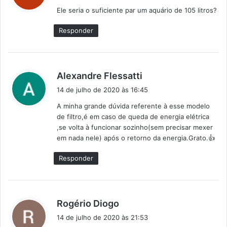
s
Ele seria o suficiente par um aquário de 105 litros?
s
e
Responder
:
d
Alexandre Flessatti
i
14 de julho de 2020 às 16:45
s
A minha grande dúvida referente à esse modelo
s
de filtro,é em caso de queda de energia elétrica
e
,se volta à funcionar sozinho(sem precisar mexer
:
em nada nele) após o retorno da energia.Grato.👍
Responder
d
Rogério Diogo
i
14 de julho de 2020 às 21:53
s