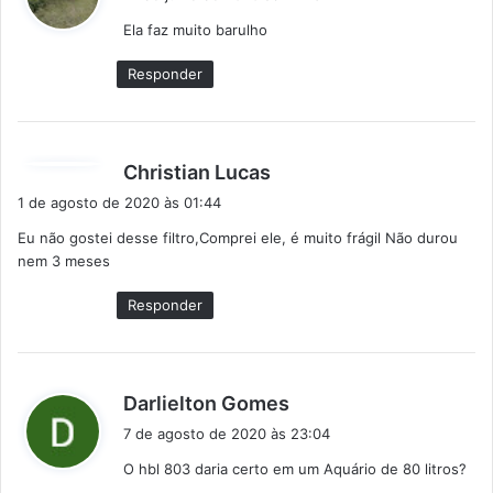
s
Ela faz muito barulho
s
e
Responder
:
d
Christian Lucas
i
1 de agosto de 2020 às 01:44
s
Eu não gostei desse filtro,Comprei ele, é muito frágil Não durou
s
nem 3 meses
e
:
Responder
d
Darlielton Gomes
i
7 de agosto de 2020 às 23:04
s
O hbl 803 daria certo em um Aquário de 80 litros?
s