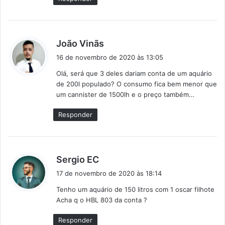
:
d
João Vinãs
i
16 de novembro de 2020 às 13:05
s
Olá, será que 3 deles dariam conta de um aquário
s
de 200l populado? O consumo fica bem menor que
e
um cannister de 1500lh e o preço também…
:
Responder
d
Sergio EC
i
17 de novembro de 2020 às 18:14
s
Tenho um aquário de 150 litros com 1 oscar filhote
s
Acha q o HBL 803 da conta ?
e
:
Responder