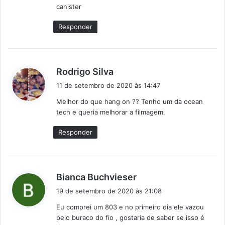
canister
e
:
Responder
d
Rodrigo Silva
i
11 de setembro de 2020 às 14:47
s
Melhor do que hang on ?? Tenho um da ocean
s
tech e queria melhorar a filmagem.
e
:
Responder
d
Bianca Buchvieser
i
19 de setembro de 2020 às 21:08
s
Eu comprei um 803 e no primeiro dia ele vazou
s
pelo buraco do fio , gostaria de saber se isso é
e