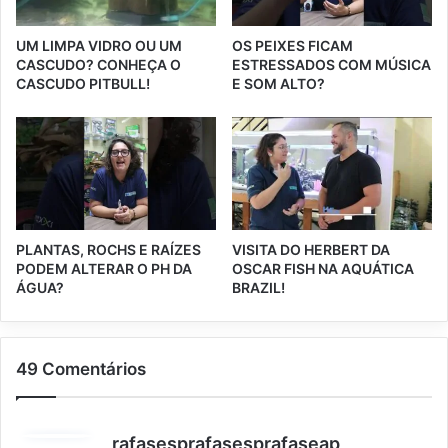
UM LIMPA VIDRO OU UM
OS PEIXES FICAM
CASCUDO? CONHEÇA O
ESTRESSADOS COM MÚSICA
CASCUDO PITBULL!
E SOM ALTO?
PLANTAS, ROCHS E RAÍZES
VISITA DO HERBERT DA
PODEM ALTERAR O PH DA
OSCAR FISH NA AQUÁTICA
ÁGUA?
BRAZIL!
49 Comentários
d
rafasesprafasesprafaseap