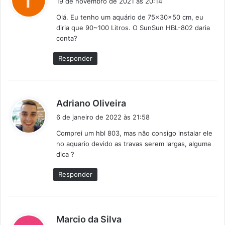
19 de novembro de 2021 às 20:14
s
Olá. Eu tenho um aquário de 75x30x50 cm, eu
s
diria que 90~100 Litros. O SunSun HBL-802 daria
e
conta?
:
Responder
d
Adriano Oliveira
i
6 de janeiro de 2022 às 21:58
s
Comprei um hbl 803, mas não consigo instalar ele
s
no aquario devido as travas serem largas, alguma
e
dica ?
:
Responder
d
Marcio da Silva