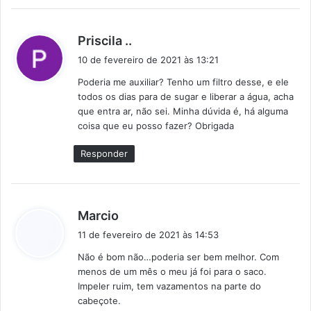
d
Priscila ..
i
10 de fevereiro de 2021 às 13:21
s
Poderia me auxiliar? Tenho um filtro desse, e ele
s
todos os dias para de sugar e liberar a água, acha
e
que entra ar, não sei. Minha dúvida é, há alguma
:
coisa que eu posso fazer? Obrigada
Responder
d
Marcio
i
11 de fevereiro de 2021 às 14:53
s
Não é bom não…poderia ser bem melhor. Com
s
menos de um mês o meu já foi para o saco.
e
Impeler ruim, tem vazamentos na parte do
:
cabeçote.