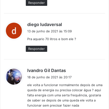
Responder
d
diego ludaversal
i
13 de junho de 2021 às 15:09
s
Pra aquario 70 litros e bom ele ?
s
e
Responder
:
d
Ivandro Gil Dantas
i
18 de junho de 2021 às 20:17
s
ele volta a funcionar normalmente depois de uma
s
queda de energia ou precisa colocar água ? aqui
e
falta energia com uma serta frequência, gostaria
:
de saber se depois de uma queda ele volta a
funcionar sem precisar fazer nada