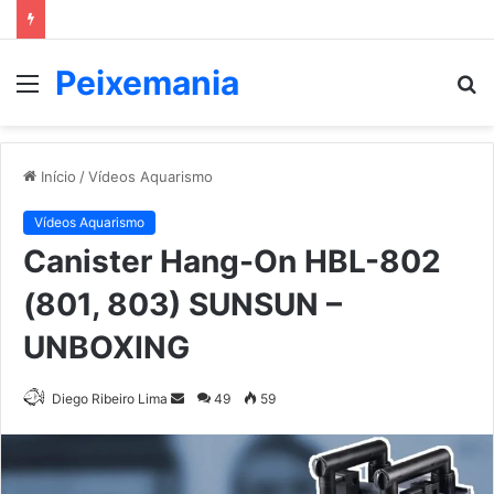
Peixemania
Menu
P
p
Início
/
Vídeos Aquarismo
Vídeos Aquarismo
Canister Hang-On HBL-802
(801, 803) SUNSUN –
UNBOXING
Mande
Diego Ribeiro Lima
49
59
um
e-
mail