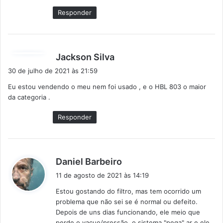
Responder
d
Jackson Silva
i
30 de julho de 2021 às 21:59
s
Eu estou vendendo o meu nem foi usado , e o HBL 803 o maior
s
da categoria .
e
:
Responder
d
Daniel Barbeiro
i
11 de agosto de 2021 às 14:19
s
Estou gostando do filtro, mas tem ocorrido um
s
problema que não sei se é normal ou defeito.
e
Depois de uns dias funcionando, ele meio que
:
perde o vacuo/pressão, o sistema "pega" ar e ele