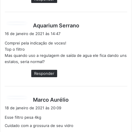
d
Aquarium Serrano
i
16 de janeiro de 2021 às 14:47
s
Comprei pela indicação de voces!
s
Top o filtro
e
Mas quando uso a regulagem de saída de agua ele fica dando uns
:
estalos, seria normal?
Responder
d
Marco Aurélio
i
18 de janeiro de 2021 às 20:09
s
Esse filtro pesa 4kg
s
Cuidado com a grossura de seu vidro
e