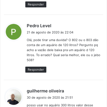
e
Responder
:
d
Pedro Level
i
21 de agosto de 2020 às 22:04
s
Olá, pode tirar uma duvida? O 802 ou o 803 dão
s
conta de um aquário de 120 litros? Pergunto pq
e
acho a vazão dele baixa pra um aquário d 120
:
litros. To errado? Qual seria melhor, ele ou o jebo
508?
Responder
d
guilherme oliveira
i
30 de agosto de 2020 às 21:51
s
posso usar no aquário 300 litros valor desse
s