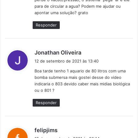
para de circular a agua? Podem me ajudar ou
apontar uma solução? grato
Responder
d
Jonathan Oliveira
i
12 de setembro de 2021 às 13:40
s
Boa tarde tenho 1 aquario de 80 litros com uma
s
bomba submersa mais gostei desse do video
e
indicaria o 803 devido caber mais midias biológica
:
ou o 801 ?
Responder
d
felipjims
i