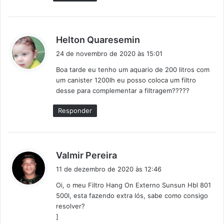
d
Helton Quaresemin
i
24 de novembro de 2020 às 15:01
s
Boa tarde eu tenho um aquario de 200 litros com
s
um canister 1200lh eu posso coloca um filtro
e
desse para complementar a filtragem?????
:
Responder
d
Valmir Pereira
i
11 de dezembro de 2020 às 12:46
s
Oi, o meu Filtro Hang On Externo Sunsun Hbl 801
s
500l, esta fazendo extra lós, sabe como consigo
e
resolver?
:
]