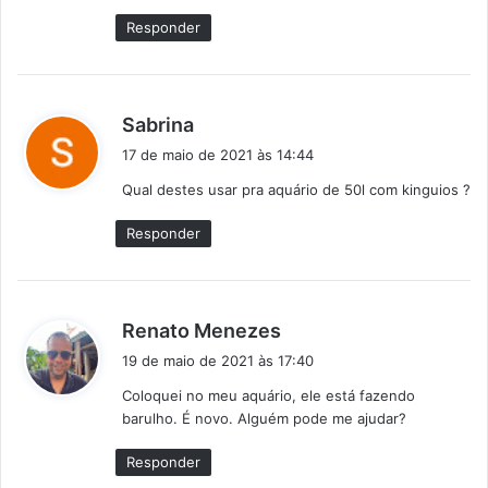
Responder
d
Sabrina
i
17 de maio de 2021 às 14:44
s
Qual destes usar pra aquário de 50l com kinguios ?
s
e
Responder
:
d
Renato Menezes
i
19 de maio de 2021 às 17:40
s
Coloquei no meu aquário, ele está fazendo
s
barulho. É novo. Alguém pode me ajudar?
e
:
Responder