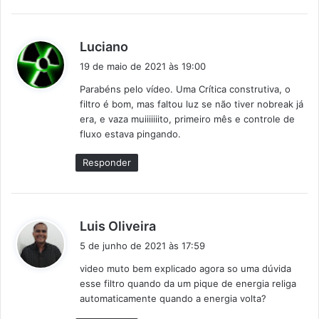
d
Luciano
i
19 de maio de 2021 às 19:00
s
Parabéns pelo vídeo. Uma Crítica construtiva, o
s
filtro é bom, mas faltou luz se não tiver nobreak já
e
era, e vaza muiiiiiiito, primeiro mês e controle de
:
fluxo estava pingando.
Responder
d
Luis Oliveira
i
5 de junho de 2021 às 17:59
s
video muto bem explicado agora so uma dúvida
s
esse filtro quando da um pique de energia religa
e
automaticamente quando a energia volta?
: