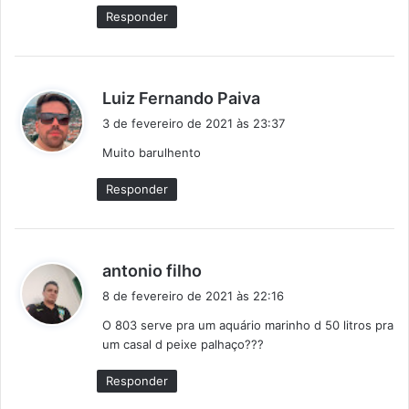
:
Responder
d
Luiz Fernando Paiva
i
3 de fevereiro de 2021 às 23:37
s
Muito barulhento
s
e
Responder
:
d
antonio filho
i
8 de fevereiro de 2021 às 22:16
s
O 803 serve pra um aquário marinho d 50 litros pra
s
um casal d peixe palhaço???
e
:
Responder