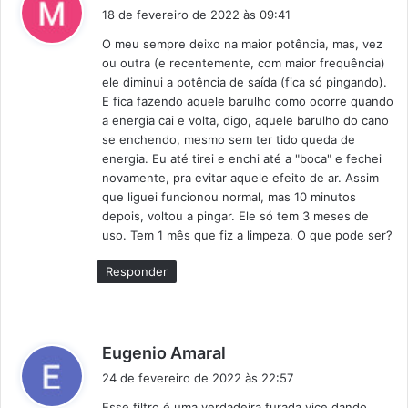
i
18 de fevereiro de 2022 às 09:41
s
O meu sempre deixo na maior potência, mas, vez
s
ou outra (e recentemente, com maior frequência)
e
ele diminui a potência de saída (fica só pingando).
:
E fica fazendo aquele barulho como ocorre quando
a energia cai e volta, digo, aquele barulho do cano
se enchendo, mesmo sem ter tido queda de
energia. Eu até tirei e enchi até a "boca" e fechei
novamente, pra evitar aquele efeito de ar. Assim
que liguei funcionou normal, mas 10 minutos
depois, voltou a pingar. Ele só tem 3 meses de
uso. Tem 1 mês que fiz a limpeza. O que pode ser?
Responder
d
Eugenio Amaral
i
24 de fevereiro de 2022 às 22:57
s
Esse filtro é uma verdadeira furada vice dando