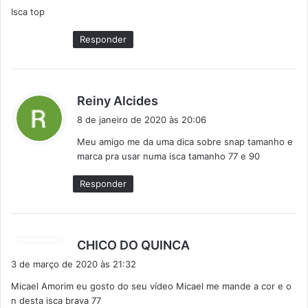
Isca top
s
e
Responder
:
d
Reiny Alcides
i
8 de janeiro de 2020 às 20:06
s
Meu amigo me da uma dica sobre snap tamanho e
s
marca pra usar numa isca tamanho 77 e 90
e
:
Responder
d
CHICO DO QUINCA
i
3 de março de 2020 às 21:32
s
Micael Amorim eu gosto do seu vídeo Micael me mande a cor e o
s
n desta isca brava 77
e