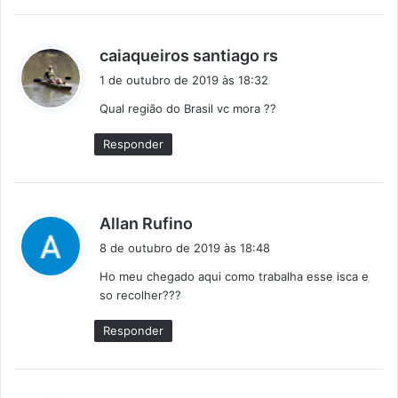
d
caiaqueiros santiago rs
i
1 de outubro de 2019 às 18:32
s
Qual região do Brasil vc mora ??
s
e
Responder
:
d
Allan Rufino
i
8 de outubro de 2019 às 18:48
s
Ho meu chegado aqui como trabalha esse isca e
s
so recolher???
e
:
Responder