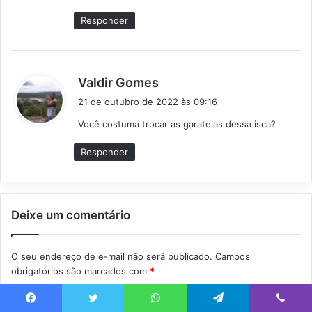
Responder
d
Valdir Gomes
i
21 de outubro de 2022 às 09:16
s
Você costuma trocar as garateias dessa isca?
s
e
Responder
:
Deixe um comentário
O seu endereço de e-mail não será publicado.
Campos
obrigatórios são marcados com
*
C
Facebook
Twitter
WhatsApp
Telegram
Viber