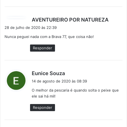
d
AVENTUREIRO POR NATUREZA
i
28 de julho de 2020 às 22:39
s
Nunca peguei nada com a Brava 77, que coisa não!
s
e
Responder
:
d
Eunice Souza
i
14 de agosto de 2020 às 08:39
s
O melhor da pescaria é quando solta o peixe que
s
ele sai há mil!
e
:
Responder