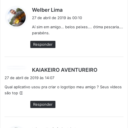
d
Welber Lima
i
27 de abril de 2019 às 00:10
s
Aí sim em amigo… belos peixes…. ótima pescaria….
s
parabéns.
e
:
Responder
d
KAIAKEIRO AVENTUREIRO
i
27 de abril de 2019 às 14:07
s
Qual aplicativo usou pra criar o logotipo meu amigo ? Seus vídeos
s
são top 👏
e
:
Responder