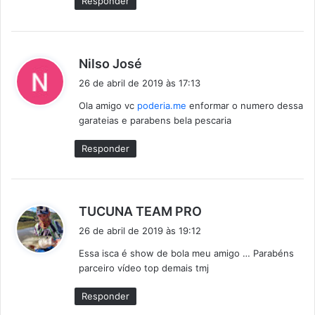
Responder
d
Nilso José
i
26 de abril de 2019 às 17:13
s
Ola amigo vc
poderia.me
enformar o numero dessa
s
garateias e parabens bela pescaria
e
:
Responder
d
TUCUNA TEAM PRO
i
26 de abril de 2019 às 19:12
s
Essa isca é show de bola meu amigo … Parabéns
s
parceiro vídeo top demais tmj
e
:
Responder