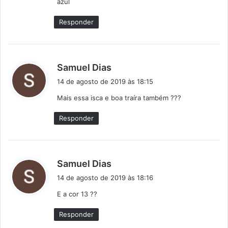
azul
Responder
d
Samuel Dias
i
14 de agosto de 2019 às 18:15
s
Mais essa isca e boa traíra também ???
s
e
Responder
:
d
Samuel Dias
i
14 de agosto de 2019 às 18:16
s
E a cor 13 ??
s
e
Responder
: