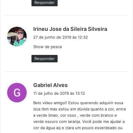
Responder
:
d
Irineu Jose da Sileira Silveira
i
27 de junho de 2019 às 12:32
s
Show de pesca
s
e
Responder
:
d
Gabriel Alves
i
11 de julho de 2019 às 13:12
s
Belo vídeo amigo!! Estou querendo adquirir essa
s
isca tbm mas estou em dúvida quanto a cor, entre
e
a verde limao, cor osso , verde com branco e
:
verde escuro com laranja. Você pode me ajudar a
cor da água aq e clara um pouco esverdeado ou