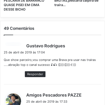
PESCARIA DE BARRANCO
BRUTAS,pescaria caipira de
QUASE PISEI EM CIMA
traíra…
DESSE BICHO
49 Comentários
d
Gustavo Rodrigues
i
25 de abril de 2019 às 17:04
s
Que show parceiro,vou comprar uma Brava pra usar nas trairas
s
…..abração top o canal sucesso 🎣🎣 👏🏻👏🏻🤙🏻
e
:
Responder
d
Amigos Pescadores PAZZE
i
25 de abril de 2019 às 17:33
s