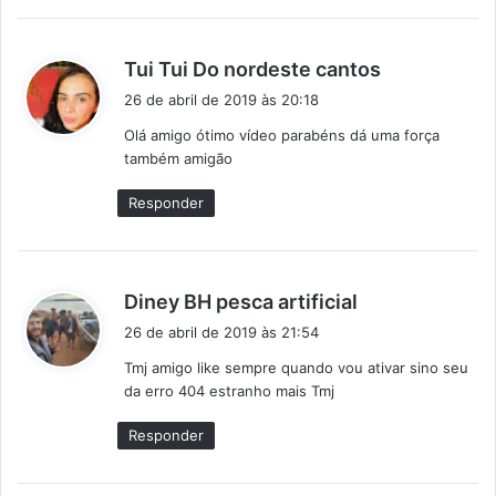
d
Tui Tui Do nordeste cantos
i
26 de abril de 2019 às 20:18
s
Olá amigo ótimo vídeo parabéns dá uma força
s
também amigão
e
:
Responder
d
Diney BH pesca artificial
i
26 de abril de 2019 às 21:54
s
Tmj amigo like sempre quando vou ativar sino seu
s
da erro 404 estranho mais Tmj
e
:
Responder