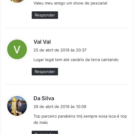
Valeu meu amigo um show de pescaria!
s
e
Responder
:
d
Val Val
i
25 de abril de 2019 às 20:37
s
Lugar legal tem até canário da terra cantando
s
e
Responder
:
d
Da Silva
i
26 de abril de 2019 às 10:09
s
Top parceiro parabéns tmj sempre essa isca é top
s
de mais
e
: