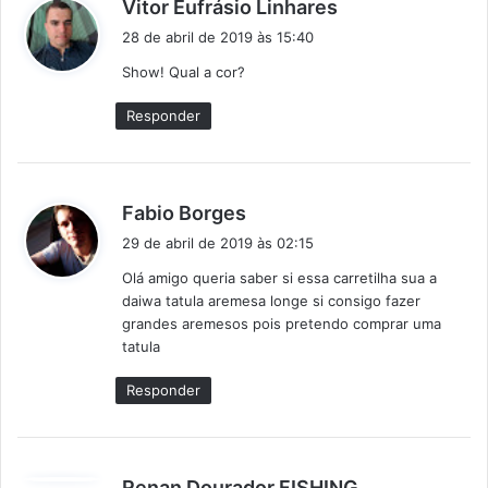
d
Vitor Eufrásio Linhares
i
28 de abril de 2019 às 15:40
s
Show! Qual a cor?
s
e
Responder
:
d
Fabio Borges
i
29 de abril de 2019 às 02:15
s
Olá amigo queria saber si essa carretilha sua a
s
daiwa tatula aremesa longe si consigo fazer
e
grandes aremesos pois pretendo comprar uma
:
tatula
Responder
d
Renan Dourador FISHING