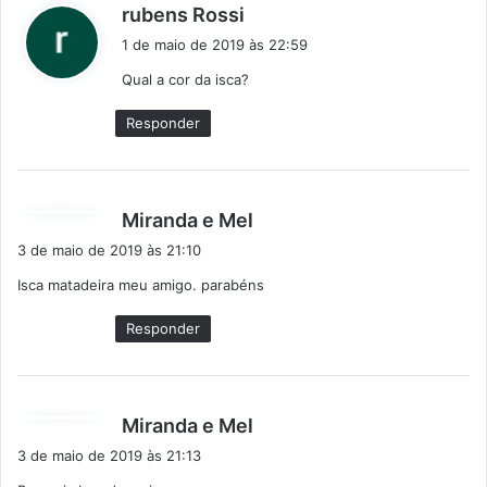
d
rubens Rossi
i
1 de maio de 2019 às 22:59
s
Qual a cor da isca?
s
e
Responder
:
d
Miranda e Mel
i
3 de maio de 2019 às 21:10
s
Isca matadeira meu amigo. parabéns
s
e
Responder
:
d
Miranda e Mel
i
3 de maio de 2019 às 21:13
s