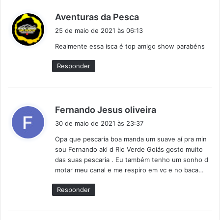
d
Aventuras da Pesca
i
25 de maio de 2021 às 06:13
s
Realmente essa isca é top amigo show parabéns
s
e
Responder
:
d
Fernando Jesus oliveira
i
30 de maio de 2021 às 23:37
s
Opa que pescaria boa manda um suave aí pra min
s
sou Fernando aki d Rio Verde Goiás gosto muito
e
das suas pescaria . Eu também tenho um sonho d
:
motar meu canal e me respiro em vc e no baca…
Responder