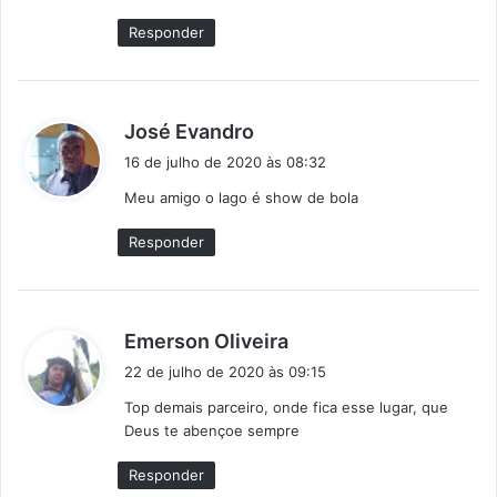
:
Responder
d
José Evandro
i
16 de julho de 2020 às 08:32
s
Meu amigo o lago é show de bola
s
e
Responder
:
d
Emerson Oliveira
i
22 de julho de 2020 às 09:15
s
Top demais parceiro, onde fica esse lugar, que
s
Deus te abençoe sempre
e
:
Responder