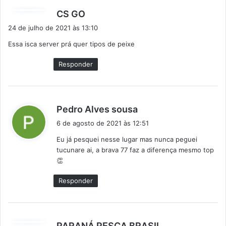
d
CS GO
i
24 de julho de 2021 às 13:10
s
Essa isca server prá quer tipos de peixe
s
e
Responder
:
d
Pedro Alves sousa
i
6 de agosto de 2021 às 12:51
s
Eu já pesquei nesse lugar mas nunca peguei
s
tucunare ai, a brava 77 faz a diferença mesmo top
e
👏
:
Responder
d
PARANÁ PESCA BRASIL