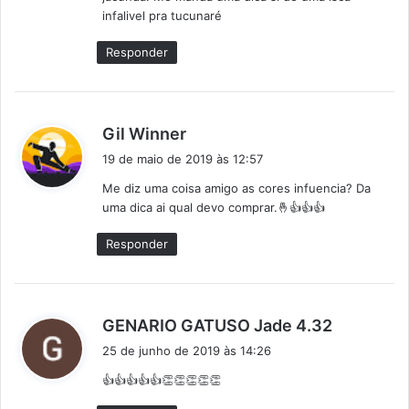
e
infalivel pra tucunaré
:
Responder
d
Gil Winner
i
19 de maio de 2019 às 12:57
s
Me diz uma coisa amigo as cores infuencia? Da
s
uma dica ai qual devo comprar.🤞👍👍👍
e
:
Responder
d
GENARIO GATUSO Jade 4.32
i
25 de junho de 2019 às 14:26
s
👍👍👍👍👍👏👏👏👏👏
s
e