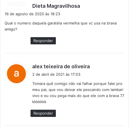
d
Dieta Magravilhosa
i
16 de agosto de 2020 às 18:23
s
Qual o numero daquela garatéia vermelha que vc usa na brava
s
amigo?
e
:
Responder
d
alex teixeira de oliveira
i
2 de abril de 2021 às 17:03
s
Tomara quê comigo não vai falhar porque falei pro
s
meu pai, que vou deixar ele pescando com lambari
e
vivo e eu vou pega mais do que ele com a brava 77
:
kkkkkkk
Responder