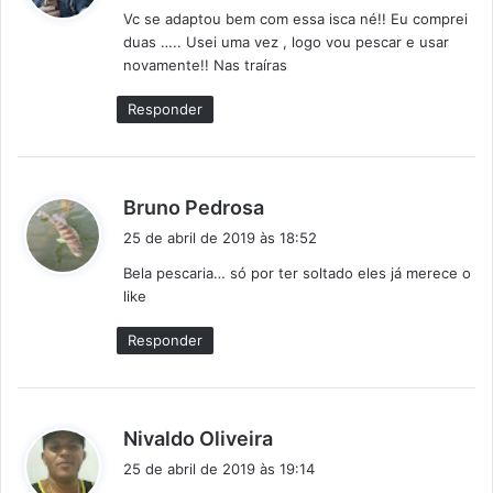
Vc se adaptou bem com essa isca né!! Eu comprei
s
duas ….. Usei uma vez , logo vou pescar e usar
e
novamente!! Nas traíras
:
Responder
d
Bruno Pedrosa
i
25 de abril de 2019 às 18:52
s
Bela pescaria… só por ter soltado eles já merece o
s
like
e
:
Responder
d
Nivaldo Oliveira
i
25 de abril de 2019 às 19:14
s