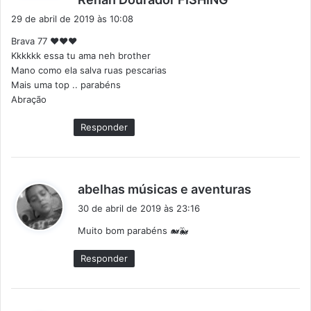
i
29 de abril de 2019 às 10:08
s
Brava 77 ♥️♥️♥️
s
Kkkkkk essa tu ama neh brother
e
Mano como ela salva ruas pescarias
:
Mais uma top .. parabéns
Abração
Responder
d
abelhas músicas e aventuras
i
30 de abril de 2019 às 23:16
s
Muito bom parabéns 🐋🐳
s
e
Responder
: