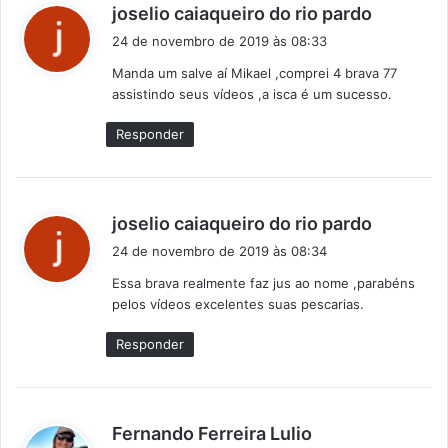
d
joselio caiaqueiro do rio pardo
i
24 de novembro de 2019 às 08:33
s
Manda um salve aí Mikael ,comprei 4 brava 77
s
assistindo seus vídeos ,a isca é um sucesso.
e
:
Responder
d
joselio caiaqueiro do rio pardo
i
24 de novembro de 2019 às 08:34
s
Essa brava realmente faz jus ao nome ,parabéns
s
pelos vídeos excelentes suas pescarias.
e
:
Responder
d
Fernando Ferreira Lulio