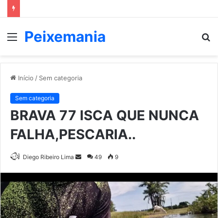
Peixemania
Menu
P
p
Início
/
Sem categoria
Sem categoria
BRAVA 77 ISCA QUE NUNCA
FALHA,PESCARIA..
Mande
Diego Ribeiro Lima
49
9
um
e-
mail