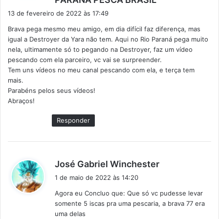
i
13 de fevereiro de 2022 às 17:49
s
Brava pega mesmo meu amigo, em dia difícil faz diferença, mas
s
igual a Destroyer da Yara não tem. Aqui no Rio Paraná pega muito
e
nela, ultimamente só to pegando na Destroyer, faz um vídeo
:
pescando com ela parceiro, vc vai se surpreender.
Tem uns vídeos no meu canal pescando com ela, e terça tem
mais.
Parabéns pelos seus vídeos!
Abraços!
Responder
d
José Gabriel Winchester
i
1 de maio de 2022 às 14:20
s
Agora eu Concluo que: Que só vc pudesse levar
s
somente 5 iscas pra uma pescaria, a brava 77 era
e
uma delas
: