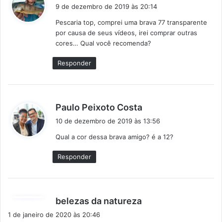
i
9 de dezembro de 2019 às 20:14
s
Pescaria top, comprei uma brava 77 transparente
s
por causa de seus vídeos, irei comprar outras
e
cores… Qual você recomenda?
:
Responder
d
Paulo Peixoto Costa
i
10 de dezembro de 2019 às 13:56
s
Qual a cor dessa brava amigo? é a 12?
s
e
Responder
:
d
belezas da natureza
i
1 de janeiro de 2020 às 20:46
s