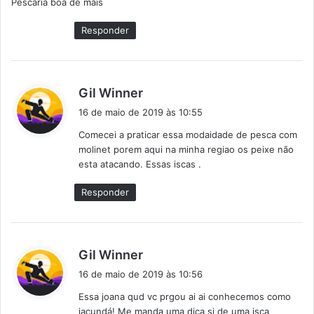
Pescaria boa de mais
s
e
Responder
:
d
Gil Winner
i
16 de maio de 2019 às 10:55
s
Comecei a praticar essa modaidade de pesca com
s
molinet porem aqui na minha regiao os peixe não
e
esta atacando. Essas iscas .
:
Responder
d
Gil Winner
i
16 de maio de 2019 às 10:56
s
Essa joana qud vc prgou ai ai conhecemos como
s
jacundá! Me manda uma dica si de uma isca