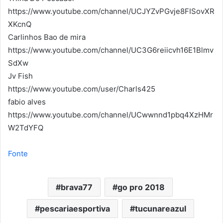
https://www.youtube.com/channel/UCJYZvPGvje8FISovXR
XKcnQ
Carlinhos Bao de mira
https://www.youtube.com/channel/UC3G6reiicvh16E1Blmv
SdXw
Jv Fish
https://www.youtube.com/user/Charls425
fabio alves
https://www.youtube.com/channel/UCwwnnd1pbq4XzHMr
W2TdYFQ
Fonte
brava77
go pro 2018
pescariaesportiva
tucunareazul