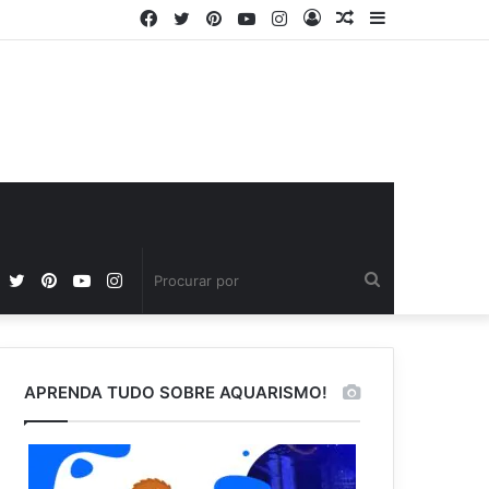
Facebook
Twitter
Pinterest
YouTube
Instagram
Entrar
Artigo
Barra
aleatório
Lateral
Facebook
Twitter
Pinterest
YouTube
Instagram
Procurar
por
APRENDA TUDO SOBRE AQUARISMO!