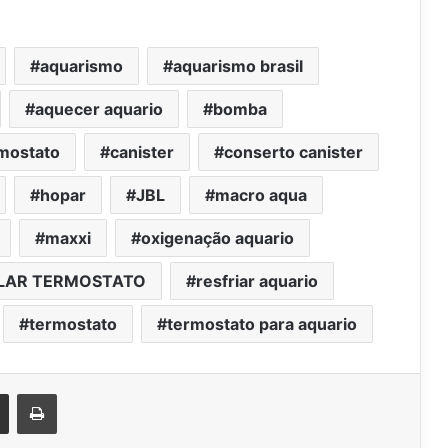
aquarismo
aquarismo brasil
aquecer aquario
bomba
rmostato
canister
conserto canister
hopar
JBL
macro aqua
maxxi
oxigenação aquario
LAR TERMOSTATO
resfriar aquario
termostato
termostato para aquario
est
Compartilhar via e-mail
Imprimir