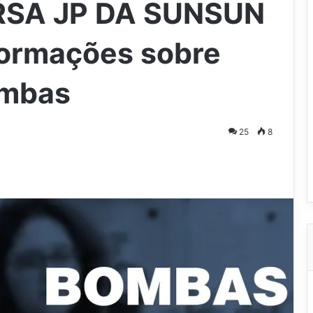
SA JP DA SUNSUN
formações sobre
ombas
25
8