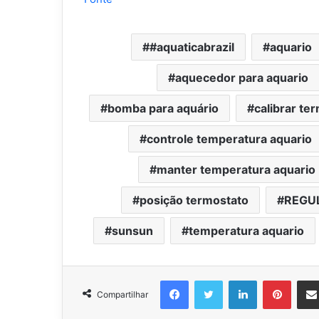
#aquaticabrazil
aquario
aquecedor para aquario
bomba para aquário
calibrar te
controle temperatura aquario
manter temperatura aquario
posição termostato
REGU
sunsun
temperatura aquario
Facebook
Twitter
Linkedin
Pinter
Compartilhar