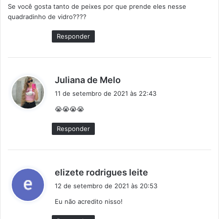
Se você gosta tanto de peixes por que prende eles nesse
s
quadradinho de vidro????
e
:
Responder
d
Juliana de Melo
i
11 de setembro de 2021 às 22:43
s
😭😭😭😭
s
e
Responder
:
d
elizete rodrigues leite
i
12 de setembro de 2021 às 20:53
s
Eu não acredito nisso!
s
e