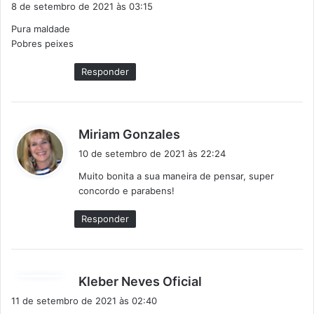
i
8 de setembro de 2021 às 03:15
s
Pura maldade
s
Pobres peixes
e
:
Responder
d
Miriam Gonzales
i
10 de setembro de 2021 às 22:24
s
Muito bonita a sua maneira de pensar, super
s
concordo e parabens!
e
:
Responder
d
Kleber Neves Oficial
i
11 de setembro de 2021 às 02:40
s