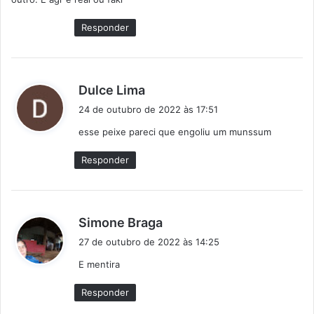
e
:
Responder
d
Dulce Lima
i
24 de outubro de 2022 às 17:51
s
esse peixe pareci que engoliu um munssum
s
e
Responder
:
d
Simone Braga
i
27 de outubro de 2022 às 14:25
s
E mentira
s
e
Responder
: