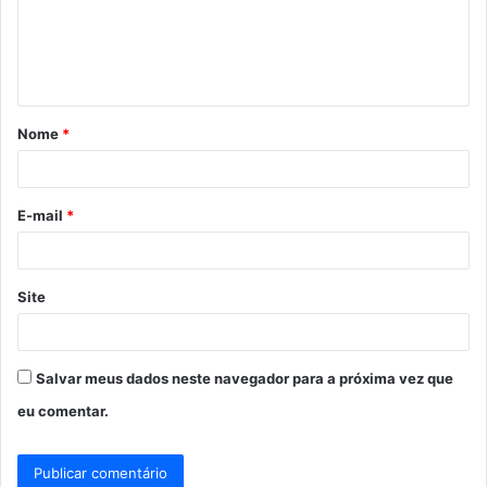
e
n
t
á
Nome
*
r
i
o
E-mail
*
*
Site
Salvar meus dados neste navegador para a próxima vez que
eu comentar.