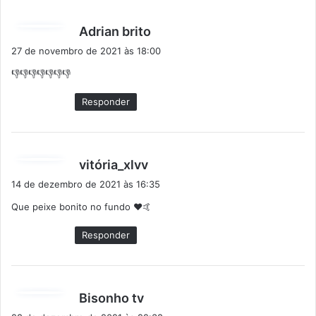
d
Adrian brito
i
27 de novembro de 2021 às 18:00
s
👎👎👎👎👎👎👎
s
e
Responder
:
d
vitória_xlvv
i
14 de dezembro de 2021 às 16:35
s
Que peixe bonito no fundo ❤️🤙
s
e
Responder
:
d
Bisonho tv
i