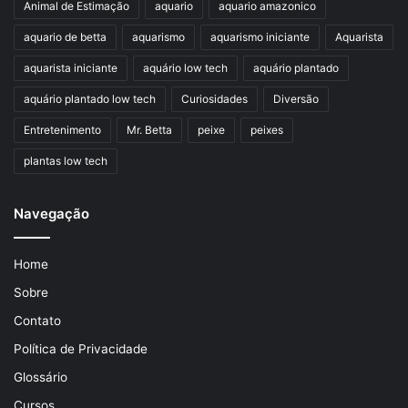
Animal de Estimação
aquario
aquario amazonico
aquario de betta
aquarismo
aquarismo iniciante
Aquarista
aquarista iniciante
aquário low tech
aquário plantado
aquário plantado low tech
Curiosidades
Diversão
Entretenimento
Mr. Betta
peixe
peixes
plantas low tech
Navegação
Home
Sobre
Contato
Política de Privacidade
Glossário
Cursos