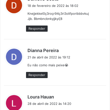
i
18 de fevereiro de 2022 às 18:02
s
Knejjekkel0ç3roçr94ç3ri3olifporibbbvkuj
s
Jjb. Bbmbncbnkyjjkyi[8
e
:
Responder
d
Dianna Pereira
i
21 de abril de 2022 às 19:12
s
Eu não como mais peixe😭
s
e
Responder
:
d
Loura Hauan
i
28 de abril de 2022 às 14:20
s