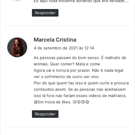
Eu aqui toda inocente achando que era verdade….
s
e
Responder
:
d
Marcela Cristina
i
4 de setembro de 2021 às 12:14
s
As pessoas passam do bom senso. É maltrato de
s
animais. Quer comer? Mata e come.
e
Agora vai e tortura por prazer. Não é nada legal
:
ver o sofrimento de outro ser vivo.
Pior do que quem faz isso é quem curte e procura
conteudos assim. Se as pessoas nao aceitassem
isso lá fora nao fariam esses videos de maltratos.
😪Em troca de likes. 😥😣😠😡
Responder