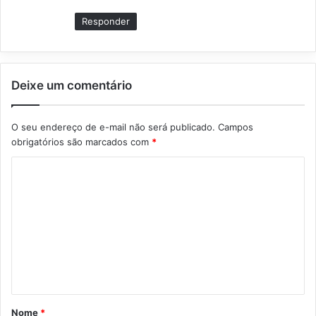
Responder
Deixe um comentário
O seu endereço de e-mail não será publicado.
Campos
obrigatórios são marcados com
*
C
o
m
e
n
t
á
Nome
*
r