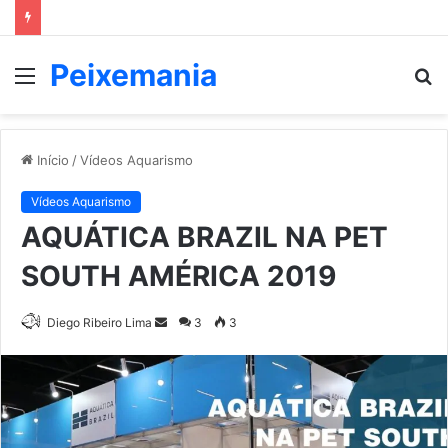
Peixemania
Menu
P
p
Início
/
Vídeos Aquarismo
Vídeos Aquarismo
AQUÁTICA BRAZIL NA PET
SOUTH AMÉRICA 2019
Mande
Diego Ribeiro Lima
3
3
um
e-
mail