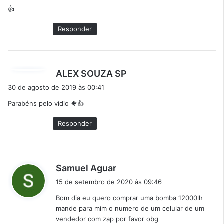
s
👍
s
e
Responder
:
d
ALEX SOUZA SP
i
30 de agosto de 2019 às 00:41
s
Parabéns pelo vidio 🐠👍
s
e
Responder
:
d
Samuel Aguar
i
15 de setembro de 2020 às 09:46
s
Bom dia eu quero comprar uma bomba 12000lh
s
mande para mim o numero de um celular de um
e
vendedor com zap por favor obg
: