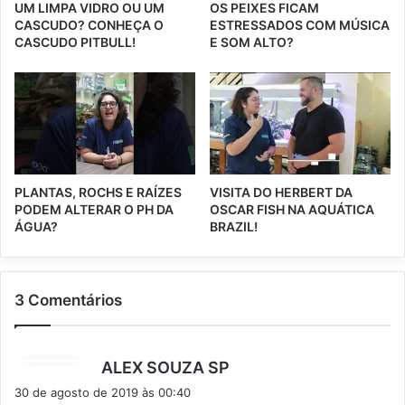
UM LIMPA VIDRO OU UM
OS PEIXES FICAM
CASCUDO? CONHEÇA O
ESTRESSADOS COM MÚSICA
CASCUDO PITBULL!
E SOM ALTO?
PLANTAS, ROCHS E RAÍZES
VISITA DO HERBERT DA
PODEM ALTERAR O PH DA
OSCAR FISH NA AQUÁTICA
ÁGUA?
BRAZIL!
3 Comentários
d
ALEX SOUZA SP
i
30 de agosto de 2019 às 00:40