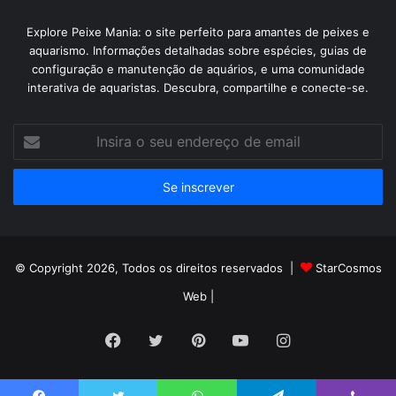
Explore Peixe Mania: o site perfeito para amantes de peixes e
aquarismo. Informações detalhadas sobre espécies, guias de
configuração e manutenção de aquários, e uma comunidade
interativa de aquaristas. Descubra, compartilhe e conecte-se.
Insira
o
seu
endereço
de
email
© Copyright 2026, Todos os direitos reservados |
StarCosmos
Web
|
Facebook
Twitter
Pinterest
YouTube
Instagram