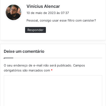
d
Vinícius Alencar
i
10 de maio de 2023 às 07:37
s
Pessoal, consigo usar esse filtro com canister?
s
e
Responder
:
Deixe um comentário
O seu endereço de e-mail não será publicado.
Campos
obrigatórios são marcados com
*
C
o
m
e