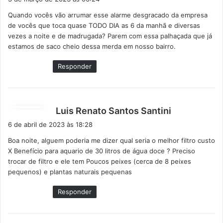
s
Quando vocês vão arrumar esse alarme desgracado da empresa
s
de vocês que toca quase TODO DIA as 6 da manhã e diversas
e
vezes a noite e de madrugada? Parem com essa palhaçada que já
:
estamos de saco cheio dessa merda em nosso bairro.
Responder
d
Luis Renato Santos Santini
i
6 de abril de 2023 às 18:28
s
Boa noite, alguem poderia me dizer qual seria o melhor filtro custo
s
X Benefício para aquario de 30 litros de água doce ? Preciso
e
trocar de filtro e ele tem Poucos peixes (cerca de 8 peixes
:
pequenos) e plantas naturais pequenas
Responder