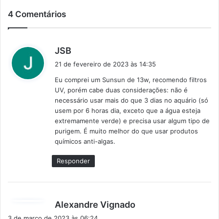
4 Comentários
d
JSB
i
21 de fevereiro de 2023 às 14:35
s
Eu comprei um Sunsun de 13w, recomendo filtros
s
UV, porém cabe duas considerações: não é
e
necessário usar mais do que 3 dias no aquário (só
:
usem por 6 horas dia, exceto que a água esteja
extremamente verde) e precisa usar algum tipo de
purigem. É muito melhor do que usar produtos
químicos anti-algas.
Responder
d
Alexandre Vignado
i
3 de março de 2023 às 06:24