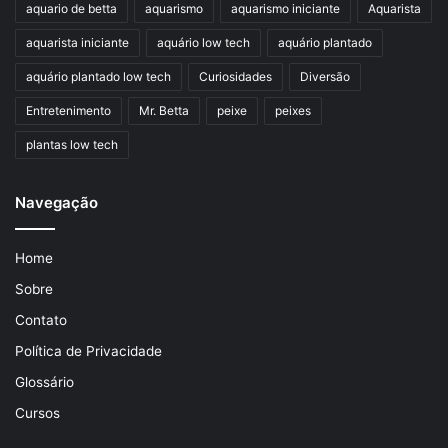
aquario de betta
aquarismo
aquarismo iniciante
Aquarista
aquarista iniciante
aquário low tech
aquário plantado
aquário plantado low tech
Curiosidades
Diversão
Entretenimento
Mr. Betta
peixe
peixes
plantas low tech
Navegação
Home
Sobre
Contato
Política de Privacidade
Glossário
Cursos