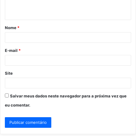
n
t
á
Nome
*
r
i
o
E-mail
*
*
Site
Salvar meus dados neste navegador para a próxima vez que
eu comentar.