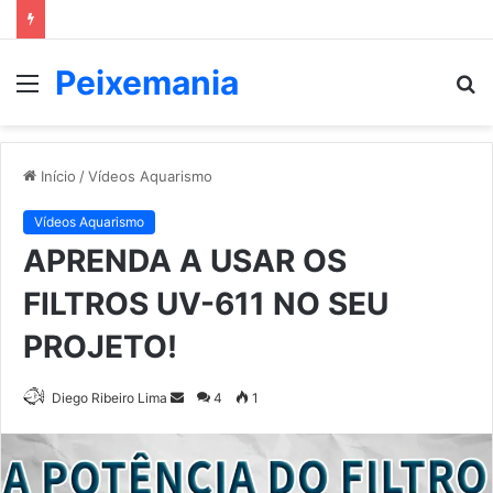
Peixemania
Menu
P
p
Início
/
Vídeos Aquarismo
Vídeos Aquarismo
APRENDA A USAR OS
FILTROS UV-611 NO SEU
PROJETO!
Mande
Diego Ribeiro Lima
4
1
um
e-
mail