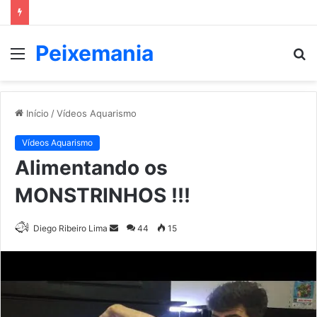
Peixemania
Menu
P
p
Início
/
Vídeos Aquarismo
Vídeos Aquarismo
Alimentando os
MONSTRINHOS !!!
Mande
Diego Ribeiro Lima
44
15
um
e-
mail