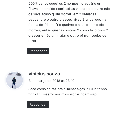
200litros, coloquei os 2 no mesmo aquário um
ficava escondido comia só as vezes pq o outro não
deixava acabo q um morreu em 2 semanas
pequeno e o outro cresceu viveu 3 anos,logo na
época de frio mt frio queimo o aquecedor e ele
morreu, então queria comprar 2 como faço prós 2
crescer e não um matar o outro pf ngn soube de
dizer
Responder
d
vinicius souza
i
3 de março de 2018 às 23:10
s
João como se faz pra eliminar algas ? Eu já tenho
s
filtro UV mesmo assim os vidros ficam sujo
e
:
Responder