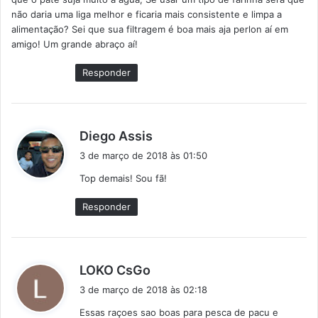
e
não daria uma liga melhor e ficaria mais consistente e limpa a
:
alimentação? Sei que sua filtragem é boa mais aja perlon aí em
amigo! Um grande abraço aí!
Responder
d
Diego Assis
i
3 de março de 2018 às 01:50
s
Top demais! Sou fã!
s
e
Responder
:
d
LOKO CsGo
i
3 de março de 2018 às 02:18
s
Essas raçoes sao boas para pesca de pacu e
s