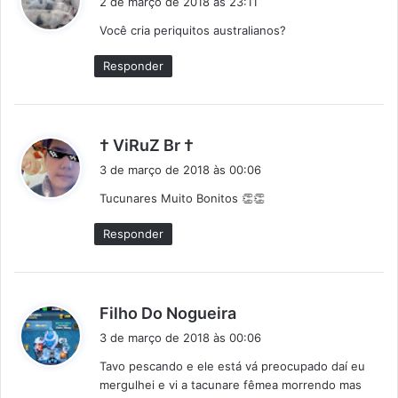
2 de março de 2018 às 23:11
s
Você cria periquitos australianos?
s
e
Responder
:
d
† ViRuZ Br †
i
3 de março de 2018 às 00:06
s
Tucunares Muito Bonitos 👏👏
s
e
Responder
:
d
Filho Do Nogueira
i
3 de março de 2018 às 00:06
s
Tavo pescando e ele está vá preocupado daí eu
s
mergulhei e vi a tacunare fêmea morrendo mas
e