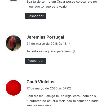
Boa tarde,tenho um Oscar posso colocar ele no
s
meu lago ,o lago esta vazio
e
:
Responder
d
Jeremias Portugal
i
24 de março de 2018 às 18:14
s
Tá lindo seu aquário parabéns 🙂
s
e
Responder
:
d
Cauã Vinícius
i
17 de março de 2020 às 07:02
s
Bom dia meu amigo muito legal estou com dóis
s
tucunarés no aquário mais não tá comendo nada
e
mim dê uma dica