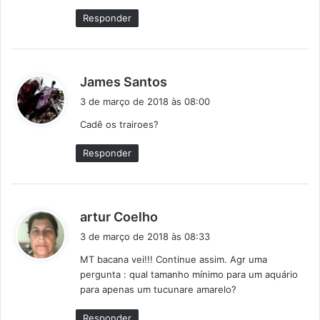
e
Responder
:
d
James Santos
i
3 de março de 2018 às 08:00
s
Cadê os trairoes?
s
e
Responder
:
d
artur Coelho
i
3 de março de 2018 às 08:33
s
MT bacana vei!!! Continue assim. Agr uma
s
pergunta : qual tamanho mínimo para um aquário
e
para apenas um tucunare amarelo?
:
Responder