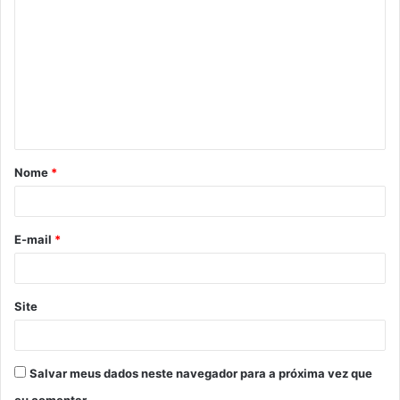
o
m
e
n
t
á
Nome
*
r
i
o
E-mail
*
*
Site
Salvar meus dados neste navegador para a próxima vez que