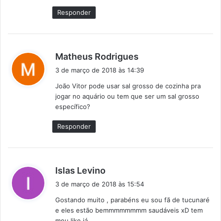
e
Responder
:
d
Matheus Rodrigues
i
3 de março de 2018 às 14:39
s
João Vitor pode usar sal grosso de cozinha pra
s
jogar no aquário ou tem que ser um sal grosso
e
específico?
:
Responder
d
Islas Levino
i
3 de março de 2018 às 15:54
s
Gostando muito , parabéns eu sou fã de tucunaré
s
e eles estão bemmmmmmmm saudáveis xD tem
e
meu like já