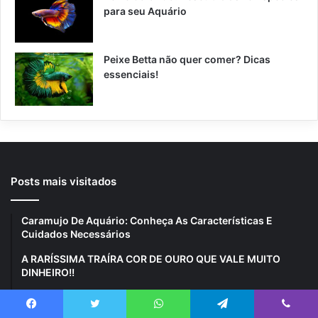
para seu Aquário
Peixe Betta não quer comer? Dicas
essenciais!
Posts mais visitados
Caramujo De Aquário: Conheça As Características E
Cuidados Necessários
A RARÍSSIMA TRAÍRA COR DE OURO QUE VALE MUITO
DINHEIRO!!
Caramujos de Água Doce: 7 Espécies Incríveis para seu
Aquário
Facebook
Twitter
WhatsApp
Telegram
Viber