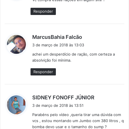
s
e
Responder
:
d
MarcusBahia Falcão
i
3 de março de 2018 às 13:03
s
achei um desperdício de ração, com certeza a
s
absolvição foi mínima.
e
:
Responder
d
SIDNEY FONOFF JÚNIOR
i
3 de março de 2018 às 13:51
s
Parabéns pelo vídeo ,queria tirar uma dúvida com
s
vcs , estou montando um Jumbo com 380 litros , q
e
bomba devo usar e o tamanho do sump ?