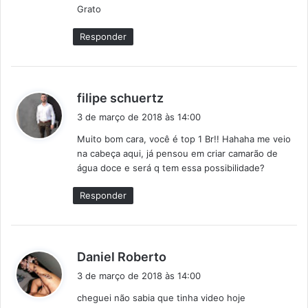
:
Grato
Responder
d
filipe schuertz
i
3 de março de 2018 às 14:00
s
Muito bom cara, você é top 1 Br!! Hahaha me veio
s
na cabeça aqui, já pensou em criar camarão de
e
água doce e será q tem essa possibilidade?
:
Responder
d
Daniel Roberto
i
3 de março de 2018 às 14:00
s
cheguei não sabia que tinha video hoje
s