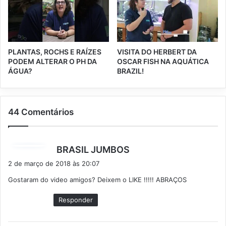
PLANTAS, ROCHS E RAÍZES
VISITA DO HERBERT DA
PODEM ALTERAR O PH DA
OSCAR FISH NA AQUÁTICA
ÁGUA?
BRAZIL!
44 Comentários
d
BRASIL JUMBOS
i
2 de março de 2018 às 20:07
s
Gostaram do video amigos? Deixem o LIKE !!!!! ABRAÇOS
s
e
Responder
: