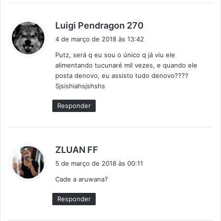
d
Luigi Pendragon 270
i
4 de março de 2018 às 13:42
s
Putz, será q eu sou o único q já viu ele
s
alimentando tucunaré mil vezes, e quando ele
e
posta denovo, eu assisto tudo denovo????
:
Sjsishiahsjshshs
Responder
d
ZLUAN FF
i
5 de março de 2018 às 00:11
s
Cade a aruwana?
s
e
Responder
: