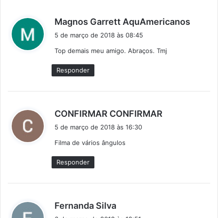
d
Magnos Garrett AquAmericanos
i
5 de março de 2018 às 08:45
s
Top demais meu amigo. Abraços. Tmj
s
e
Responder
:
d
CONFIRMAR CONFIRMAR
i
5 de março de 2018 às 16:30
s
Filma de vários ângulos
s
e
Responder
:
d
Fernanda Silva
i