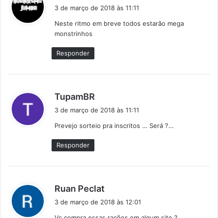
i
3 de março de 2018 às 11:11
s
Neste ritmo em breve todos estarão mega
s
monstrinhos
e
:
Responder
d
TupamBR
i
3 de março de 2018 às 11:11
s
Prevejo sorteio pra inscritos … Será ?…
s
e
Responder
:
d
Ruan Peclat
i
3 de março de 2018 às 12:01
s
Vc compra essas rações em algum site ?