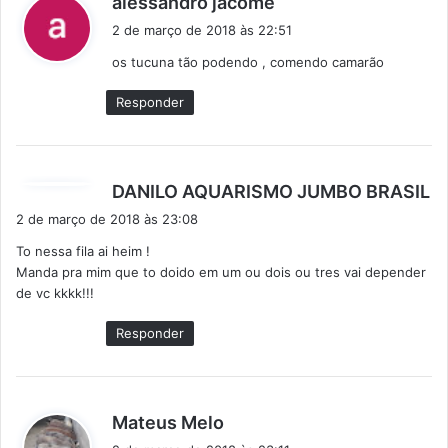
alessandro jacome
i
2 de março de 2018 às 22:51
s
os tucuna tão podendo , comendo camarão
s
e
Responder
:
d
DANILO AQUARISMO JUMBO BRASIL
i
2 de março de 2018 às 23:08
s
To nessa fila ai heim !
s
Manda pra mim que to doido em um ou dois ou tres vai depender
e
de vc kkkk!!!
:
Responder
d
Mateus Melo
i