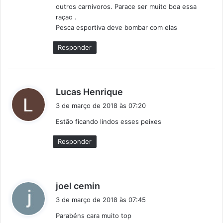
outros carnivoros. Parace ser muito boa essa
e
raçao .
:
Pesca esportiva deve bombar com elas
Responder
d
Lucas Henrique
i
3 de março de 2018 às 07:20
s
Estão ficando lindos esses peixes
s
e
Responder
:
d
joel cemin
i
3 de março de 2018 às 07:45
s
Parabéns cara muito top
s