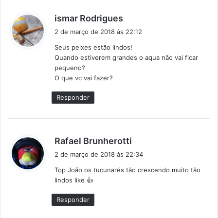
d
ismar Rodrigues
i
2 de março de 2018 às 22:12
s
Seus peixes estão lindos!
s
Quando estiverem grandes o aqua não vai ficar
e
pequeno?
:
O que vc vai fazer?
Responder
d
Rafael Brunherotti
i
2 de março de 2018 às 22:34
s
Top João os tucunarés tão crescendo muito tão
s
lindos like 👍
e
:
Responder