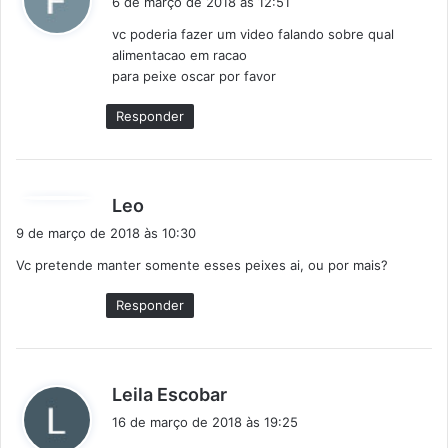
6 de março de 2018 às 12:51
s
vc poderia fazer um video falando sobre qual
s
alimentacao em racao
e
para peixe oscar por favor
:
Responder
d
Leo
i
9 de março de 2018 às 10:30
s
Vc pretende manter somente esses peixes ai, ou por mais?
s
e
Responder
:
d
Leila Escobar
i
16 de março de 2018 às 19:25
s