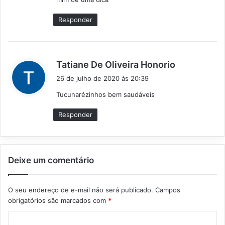
:
Responder
d
Tatiane De Oliveira Honorio
i
26 de julho de 2020 às 20:39
s
Tucunarézinhos bem saudáveis
s
e
Responder
:
Deixe um comentário
O seu endereço de e-mail não será publicado.
Campos
obrigatórios são marcados com
*
C