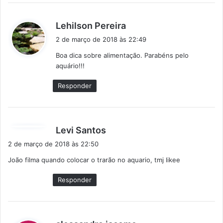
d
Lehilson Pereira
i
2 de março de 2018 às 22:49
s
Boa dica sobre alimentação. Parabéns pelo
s
aquário!!!
e
:
Responder
d
Levi Santos
i
2 de março de 2018 às 22:50
s
João filma quando colocar o trarão no aquario, tmj likee
s
e
Responder
:
d