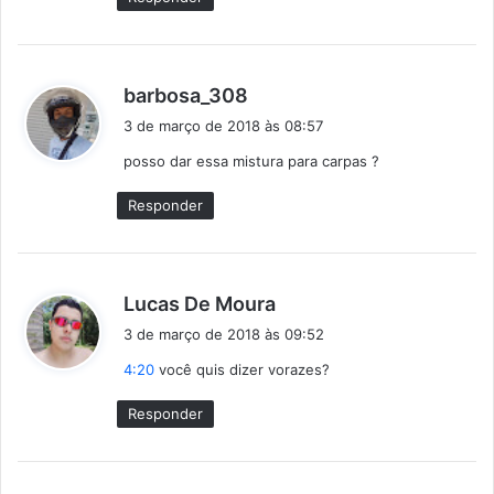
d
barbosa_308
i
3 de março de 2018 às 08:57
s
posso dar essa mistura para carpas ?
s
e
Responder
:
d
Lucas De Moura
i
3 de março de 2018 às 09:52
s
4:20
você quis dizer vorazes?
s
e
Responder
: