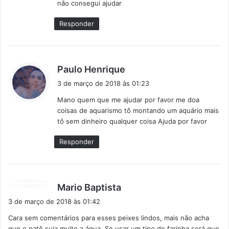
não consegui ajudar
:
Responder
d
Paulo Henrique
i
3 de março de 2018 às 01:23
s
Mano quem que me ajudar por favor me doa
s
coisas de aquarismo tô montando um aquário mais
e
tô sem dinheiro qualquer coisa Ajuda por favor
:
Responder
d
Mario Baptista
i
3 de março de 2018 às 01:42
s
Cara sem comentários para esses peixes lindos, mais não acha
s
que o patê suja muito a água, Se usar um tipo de farinha será que