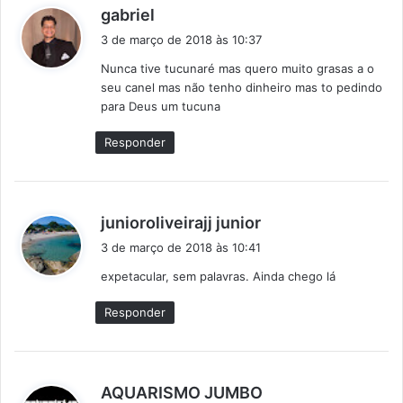
d
gabriel
i
3 de março de 2018 às 10:37
s
Nunca tive tucunaré mas quero muito grasas a o
s
seu canel mas não tenho dinheiro mas to pedindo
e
para Deus um tucuna
:
Responder
d
junioroliveirajj junior
i
3 de março de 2018 às 10:41
s
expetacular, sem palavras. Ainda chego lá
s
e
Responder
:
d
AQUARISMO JUMBO