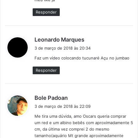
:
Responder
d
Leonardo Marques
i
3 de março de 2018 às 20:34
s
Faz um vídeo colocando tucunaré Açu no jumbao
s
e
Responder
:
d
Bole Padoan
i
3 de março de 2018 às 22:09
s
Me tira uma dúvida, amo Oscars queria comprar
s
um red e um albino bebês com aproximadamente 5
e
cm, da última vez comprei 2 do mesmo
:
tamanho(aquário Mt grande aproximadamente