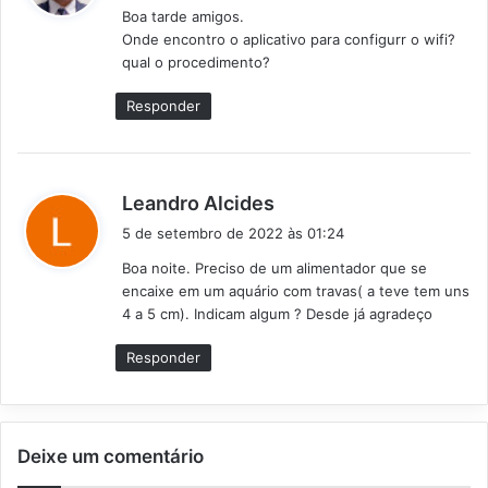
Boa tarde amigos.
s
Onde encontro o aplicativo para configurr o wifi?
e
qual o procedimento?
:
Responder
d
Leandro Alcides
i
5 de setembro de 2022 às 01:24
s
Boa noite. Preciso de um alimentador que se
s
encaixe em um aquário com travas( a teve tem uns
e
4 a 5 cm). Indicam algum ? Desde já agradeço
:
Responder
Deixe um comentário