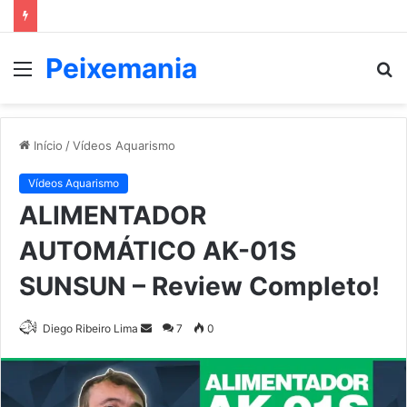
Peixemania
Menu
P
p
Início
/
Vídeos Aquarismo
Vídeos Aquarismo
ALIMENTADOR
AUTOMÁTICO AK-01S
SUNSUN – Review Completo!
Mande
Diego Ribeiro Lima
7
0
um
e-
mail