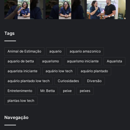
Tags
Animal de Estimação
aquario
aquario amazonico
aquario de betta
aquarismo
aquarismo iniciante
Aquarista
aquarista iniciante
aquário low tech
aquário plantado
aquário plantado low tech
Curiosidades
Diversão
Entretenimento
Mr. Betta
peixe
peixes
plantas low tech
Navegação