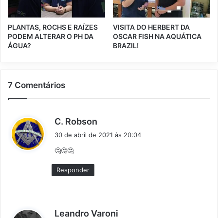
PLANTAS, ROCHS E RAÍZES
VISITA DO HERBERT DA
PODEM ALTERAR O PH DA
OSCAR FISH NA AQUÁTICA
ÁGUA?
BRAZIL!
7 Comentários
d
C. Robson
i
30 de abril de 2021 às 20:04
s
🤔🤔🤔
s
e
Responder
:
d
Leandro Varoni