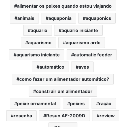
alimentar os peixes quando estou viajando
animais
aquaponia
aquaponics
aquario
aquario iniciante
aquarismo
aquarismo ardc
aquarismo iniciante
automatic feeder
automático
aves
como fazer um alimentador automático?
construir um alimentador
peixe ornamental
peixes
ração
resenha
Resun AF-2009D
review