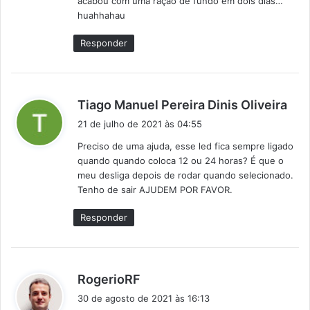
acabou com uma ração de fundo em dois dias…
e
huahhahau
:
Responder
d
Tiago Manuel Pereira Dinis Oliveira
i
21 de julho de 2021 às 04:55
s
Preciso de uma ajuda, esse led fica sempre ligado
s
quando quando coloca 12 ou 24 horas? É que o
e
meu desliga depois de rodar quando selecionado.
:
Tenho de sair AJUDEM POR FAVOR.
Responder
d
RogerioRF
i
30 de agosto de 2021 às 16:13
s