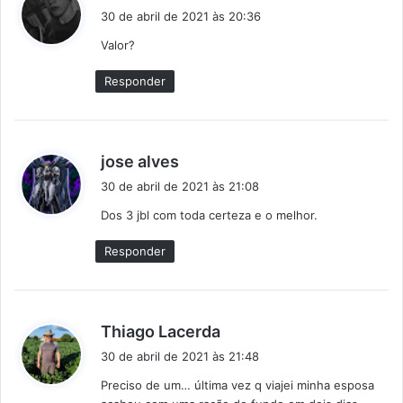
i
30 de abril de 2021 às 20:36
s
Valor?
s
e
Responder
:
d
jose alves
i
30 de abril de 2021 às 21:08
s
Dos 3 jbl com toda certeza e o melhor.
s
e
Responder
:
d
Thiago Lacerda
i
30 de abril de 2021 às 21:48
s
Preciso de um… última vez q viajei minha esposa
s