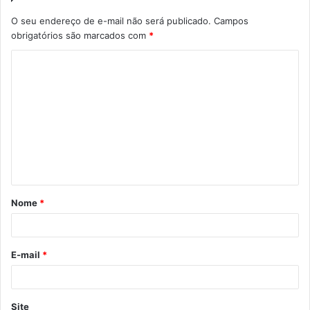
O seu endereço de e-mail não será publicado.
Campos
obrigatórios são marcados com
*
C
o
m
e
n
t
á
Nome
*
r
i
o
E-mail
*
*
Site