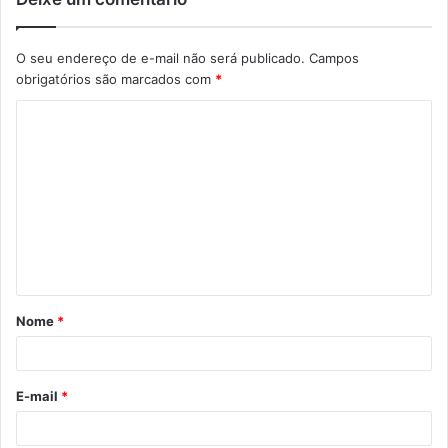
O seu endereço de e-mail não será publicado.
Campos
obrigatórios são marcados com
*
C
o
m
e
n
t
á
Nome
*
r
i
o
E-mail
*
*