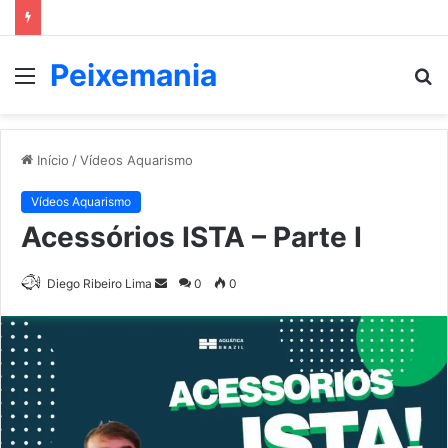
Peixemania
Menu
P
p
Início
/
Vídeos Aquarismo
Vídeos Aquarismo
Acessórios ISTA – Parte I
Mande
Diego Ribeiro Lima
0
0
um
e-
mail