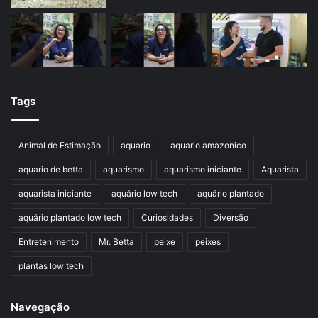
Tags
Animal de Estimação
aquario
aquario amazonico
aquario de betta
aquarismo
aquarismo iniciante
Aquarista
aquarista iniciante
aquário low tech
aquário plantado
aquário plantado low tech
Curiosidades
Diversão
Entretenimento
Mr. Betta
peixe
peixes
plantas low tech
Navegação