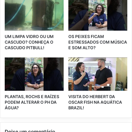
UM LIMPA VIDRO OU UM
OS PEIXES FICAM
CASCUDO? CONHEÇA O
ESTRESSADOS COM MÚSICA
CASCUDO PITBULL!
E SOM ALTO?
PLANTAS, ROCHS E RAÍZES
VISITA DO HERBERT DA
PODEM ALTERAR O PH DA
OSCAR FISH NA AQUÁTICA
ÁGUA?
BRAZIL!
Deixe um comentário