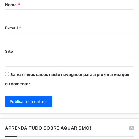
Nome
*
r
i
o
E-mail
*
*
Site
Salvar meus dados neste navegador para a próxima vez que
eu comentar.
APRENDA TUDO SOBRE AQUARISMO!