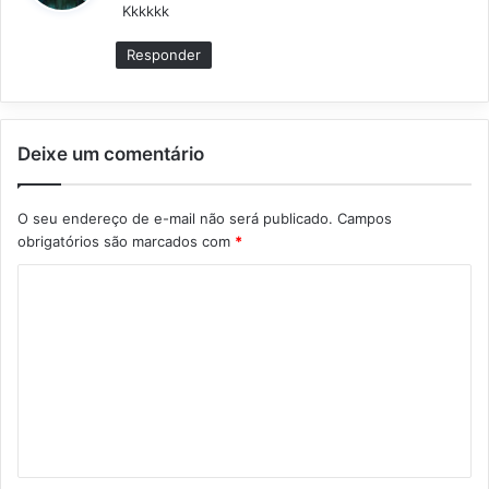
Kkkkkk
s
e
Responder
:
Deixe um comentário
O seu endereço de e-mail não será publicado.
Campos
obrigatórios são marcados com
*
C
o
m
e
n
t
á