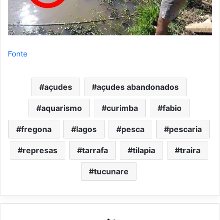
Fonte
açudes
açudes abandonados
aquarismo
curimba
fabio
fregona
lagos
pesca
pescaria
represas
tarrafa
tilapia
traira
tucunare