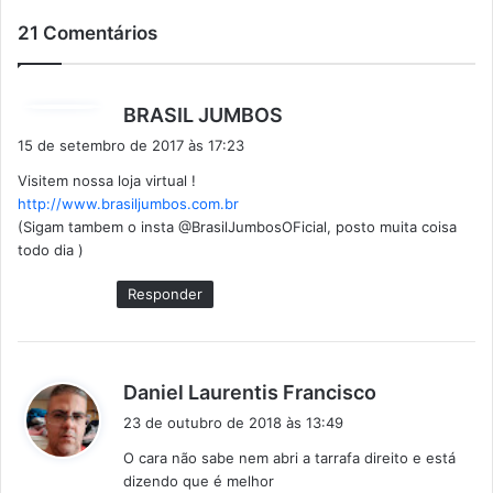
21 Comentários
d
BRASIL JUMBOS
i
15 de setembro de 2017 às 17:23
s
Visitem nossa loja virtual !
s
http://www.brasiljumbos.com.br
e
(Sigam tambem o insta @BrasilJumbosOFicial, posto muita coisa
:
todo dia )
Responder
d
Daniel Laurentis Francisco
i
23 de outubro de 2018 às 13:49
s
O cara não sabe nem abri a tarrafa direito e está
s
dizendo que é melhor
e