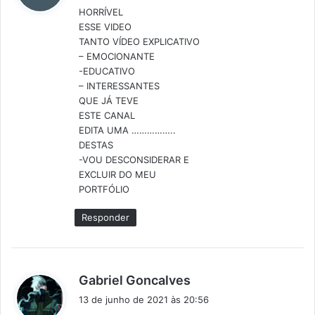
HORRÍVEL
s
ESSE VIDEO
e
TANTO VÍDEO EXPLICATIVO
:
– EMOCIONANTE
-EDUCATIVO
– INTERESSANTES
QUE JÁ TEVE
ESTE CANAL
EDITA UMA ……………..
DESTAS
-VOU DESCONSIDERAR E
EXCLUIR DO MEU
PORTFÓLIO
Responder
d
Gabriel Goncalves
i
13 de junho de 2021 às 20:56
s