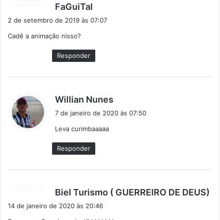
d
FaGuiTal
i
2 de setembro de 2019 às 07:07
s
Cadê a animação nisso?
s
e
Responder
:
d
Willian Nunes
i
7 de janeiro de 2020 às 07:50
s
Leva curimbaaaaa
s
e
Responder
:
d
Biel Turismo ( GUERREIRO DE DEUS)
i
14 de janeiro de 2020 às 20:46
s