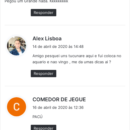
Pegou um Grande nada. Kkkkkkkkk
s
e
Responder
:
d
Alex Lisboa
i
14 de abril de 2020 às 14:48
s
Amigo pesquei uns tucunare aqui e fui coloca no
s
aquario e nao vingo , me da umas dicas ai ?
e
:
Responder
d
COMEDOR DE JEGUE
i
16 de abril de 2020 às 12:36
s
PACÚ
s
e
Responder