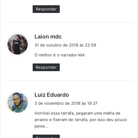
:
Responder
d
Laion mdc
i
31 de outubro de 2018 às 22:59
s
O melhor é o narrador kkk
s
e
Responder
:
d
Luiz Eduardo
i
3 de novembro de 2018 às 19:37
s
Horrível essa tarrafa, pegaram uma malha de
s
arrasto e fizeram de tarrafa, por isso deu pouco
e
peixe…
: