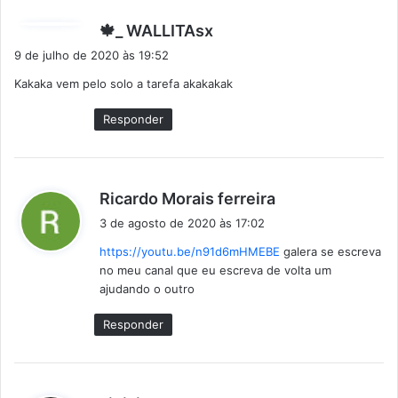
d
🍁_ WALLITAsx
i
9 de julho de 2020 às 19:52
s
Kakaka vem pelo solo a tarefa akakakak
s
e
Responder
:
d
Ricardo Morais ferreira
i
3 de agosto de 2020 às 17:02
s
https://youtu.be/n91d6mHMEBE
galera se escreva
s
no meu canal que eu escreva de volta um
e
ajudando o outro
:
Responder