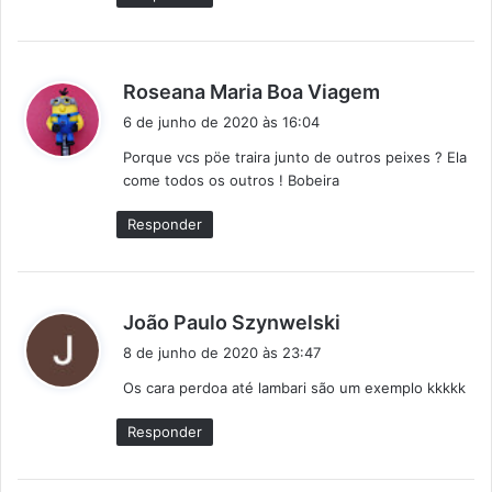
:
d
Roseana Maria Boa Viagem
i
6 de junho de 2020 às 16:04
s
Porque vcs pöe traira junto de outros peixes ? Ela
s
come todos os outros ! Bobeira
e
:
Responder
d
João Paulo Szynwelski
i
8 de junho de 2020 às 23:47
s
Os cara perdoa até lambari são um exemplo kkkkk
s
e
Responder
: