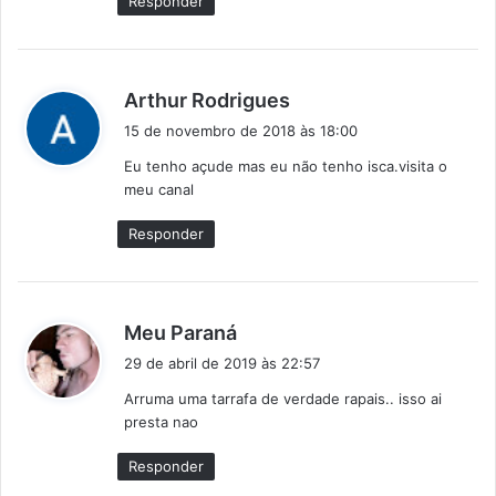
Responder
d
Arthur Rodrigues
i
15 de novembro de 2018 às 18:00
s
Eu tenho açude mas eu não tenho isca.visita o
s
meu canal
e
:
Responder
d
Meu Paraná
i
29 de abril de 2019 às 22:57
s
Arruma uma tarrafa de verdade rapais.. isso ai
s
presta nao
e
:
Responder