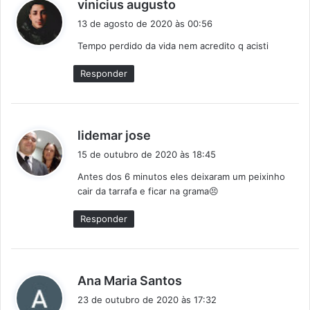
d
vinicius augusto
i
13 de agosto de 2020 às 00:56
s
Tempo perdido da vida nem acredito q acisti
s
e
Responder
:
d
lidemar jose
i
15 de outubro de 2020 às 18:45
s
Antes dos 6 minutos eles deixaram um peixinho
s
cair da tarrafa e ficar na grama😣
e
:
Responder
d
Ana Maria Santos
i
23 de outubro de 2020 às 17:32
s