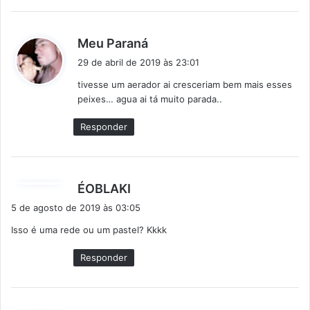
d
Meu Paraná
i
29 de abril de 2019 às 23:01
s
tivesse um aerador ai cresceriam bem mais esses
s
peixes… agua ai tá muito parada..
e
:
Responder
d
ÉOBLAKI
i
5 de agosto de 2019 às 03:05
s
Isso é uma rede ou um pastel? Kkkk
s
e
Responder
: