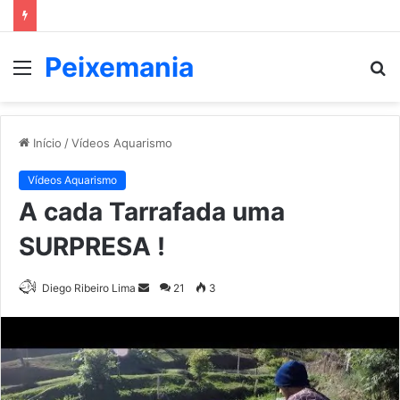
Peixemania
Menu
P
p
Início
/
Vídeos Aquarismo
Vídeos Aquarismo
A cada Tarrafada uma
SURPRESA !
Mande
Diego Ribeiro Lima
21
3
um
e-
mail